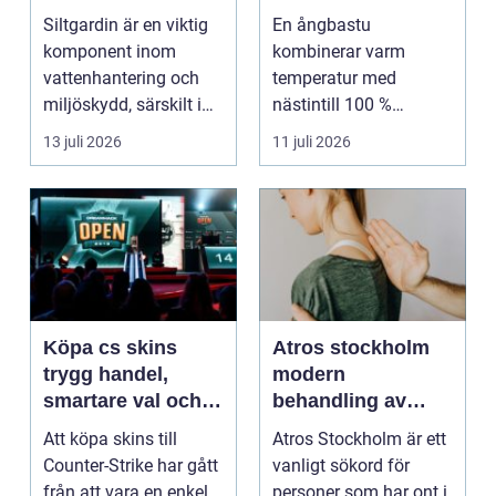
vattenhantering
återhämtning med
Siltgardin är en viktig
En ångbastu
uråldrig logik
komponent inom
kombinerar varm
vattenhantering och
temperatur med
miljöskydd, särskilt i
nästintill 100 %
verksamheter som i...
luftfuktighet för att
13 juli 2026
11 juli 2026
sk...
Köpa cs skins
Atros stockholm
trygg handel,
modern
smartare val och
behandling av
bättre affärer
ledbesvär i
Att köpa skins till
Atros Stockholm är ett
huvudstaden
Counter-Strike har gått
vanligt sökord för
från att vara en enkel
personer som har ont i