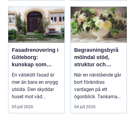
Fasadrenovering i
Begravningsbyrå
Göteborg:
mölndal stöd,
kunskap som
struktur och
lönar sig på lång
omsorg när livet
En välskött fasad är
När en närstående går
sikt
förändras
mer än bara en snygg
bort förändras
utsida. Den skyddar
vardagen på ett
huset mot väd...
ögonblick. Tankarna
snurrar, känslorna
05 juli 2026
04 juli 2026
pendlar ...