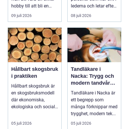
hobby till att bli en
lederna och letar efter
egen liten ...
hjälp i huv...
09 juli 2026
08 juli 2026
Hållbart skogsbruk
Tandläkare i
i praktiken
Nacka: Trygg och
modern tandvård
Hållbart skogsbruk är
nära dig
en skogsbruksmodell
Tandläkare i Nacka är
där ekonomiska,
ett begrepp som
ekologiska och sociala
många förknippar med
värden vägs samman
trygghet, modern tek...
...
05 juli 2026
05 juli 2026