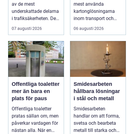
av de mest
mest använda
underskattade delarna
kartonglösningarna
i trafiksäkerheten. De
inom transport och
syns överallt, men
logis...
07 augusti 2026
06 augusti 2026
märk...
Offentliga toaletter
Smidesarbeten
mer än bara en
hållbara lösningar
plats för paus
i stål och metall
Offentliga toaletter
Smidesarbeten
pratas sällan om, men
handlar om att forma,
påverkar vardagen för
svetsa och bearbeta
nästan alla. När en
metall till starka och