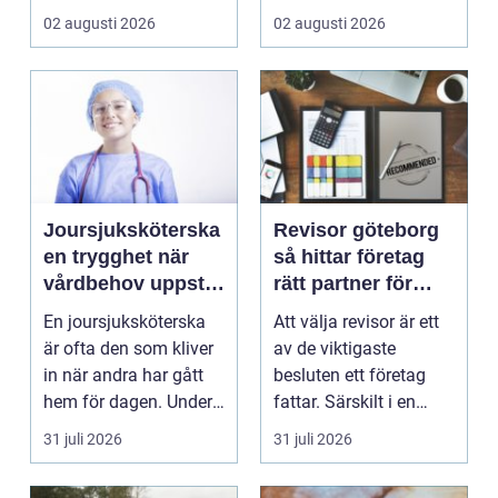
stad, park elle...
hållbara konstruktion...
02 augusti 2026
02 augusti 2026
Joursjuksköterska
Revisor göteborg
en trygghet när
så hittar företag
vårdbehov uppstår
rätt partner för
dygnet runt
trygg tillväxt
En joursjuksköterska
Att välja revisor är ett
är ofta den som kliver
av de viktigaste
in när andra har gått
besluten ett företag
hem för dagen. Under
fattar. Särskilt i en
sena kvällar,...
företagsintensi...
31 juli 2026
31 juli 2026