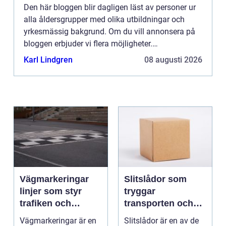
Den här bloggen blir dagligen läst av personer ur
alla åldersgrupper med olika utbildningar och
yrkesmässig bakgrund. Om du vill annonsera på
bloggen erbjuder vi flera möjligheter.
Bannerannonser är endast ett av alternativen.
Karl Lindgren
08 augusti 2026
Kontakta redaktionen så...
Vägmarkeringar
Slitslådor som
linjer som styr
tryggar
trafiken och
transporten och
minskar olyckor
stärker varumärket
Vägmarkeringar är en
Slitslådor är en av de