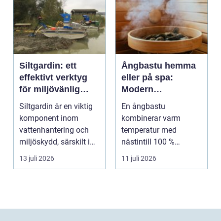
Siltgardin: ett
Ångbastu hemma
effektivt verktyg
eller på spa:
för miljövänlig
Modern
vattenhantering
återhämtning med
Siltgardin är en viktig
En ångbastu
uråldrig logik
komponent inom
kombinerar varm
vattenhantering och
temperatur med
miljöskydd, särskilt i
nästintill 100 %
verksamheter som i...
luftfuktighet för att
13 juli 2026
11 juli 2026
sk...