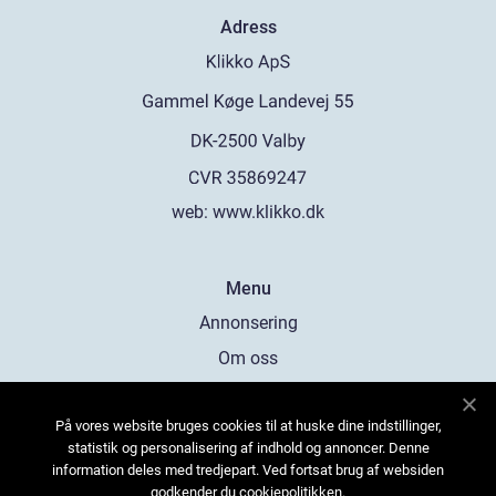
Adress
web:
www.klikko.dk
Menu
Annonsering
Om oss
Cookies
På vores website bruges cookies til at huske dine indstillinger,
Kontakta oss
statistik og personalisering af indhold og annoncer. Denne
Sitemap
information deles med tredjepart. Ved fortsat brug af websiden
godkender du cookiepolitikken.