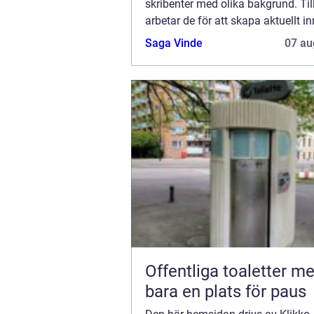
skribenter med olika bakgrund. T
arbetar de för att skapa aktuellt inn
den här sidan. Vi vet hur utmanan
Saga Vinde
07 au
att läsa och genomgå en massa oli
Offentliga toaletter mer än
bara en plats för paus