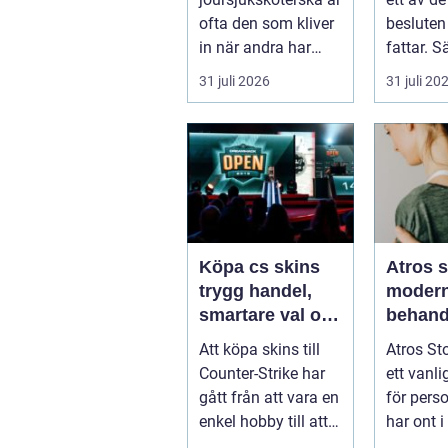
ofta den som kliver
besluten 
in när andra har
fattar. Sä
gått hem för dagen.
företagsi
31 juli 2026
31 juli 20
Under sena
kvällar,...
Köpa cs skins
Atros 
trygg handel,
moder
smartare val och
behand
bättre affärer
ledbesv
Att köpa skins till
Atros St
huvuds
Counter-Strike har
ett vanli
gått från att vara en
för pers
enkel hobby till att
har ont i
bli en egen liten ...
och letar