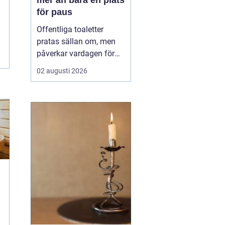
mer än bara en plats
för paus
Offentliga toaletter
pratas sällan om, men
påverkar vardagen för
nästan alla. När en stad,
02 augusti 2026
park eller reseknut
saknar fungerande
toaletter begränsas
människors frihet.
Föräldrar med barn,
äldre, personer med
funktionsnedsättning
och långväga resenäre...