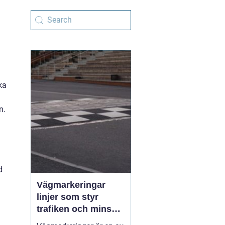
ka
n.
d
Vägmarkeringar
linjer som styr
trafiken och minskar
olyckor