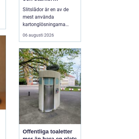
varumärket
Slitslådor är en av de
mest använda
kartonglösningarna
inom transport och
06 augusti 2026
logistik, och många
företag väljer
leverantörer som
standardpack.se för att
säkra både kvalitet och
flexibilitet. En s...
Offentliga toaletter