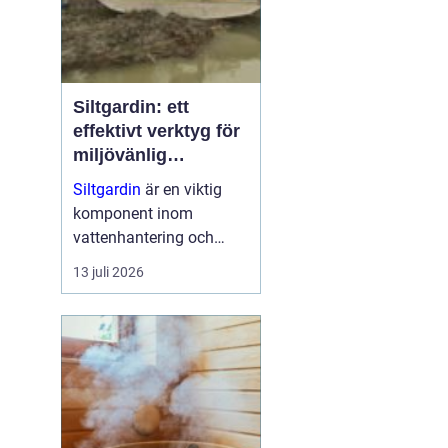
Siltgardin: ett
effektivt verktyg för
miljövänlig
vattenhantering
Siltgardin
är en viktig
komponent inom
vattenhantering och
miljöskydd, särskilt i
13 juli 2026
verksamheter som
involverar muddring och
sjögrävning. Dessa
barriärer hjälper till att
minska grumling och
sp...