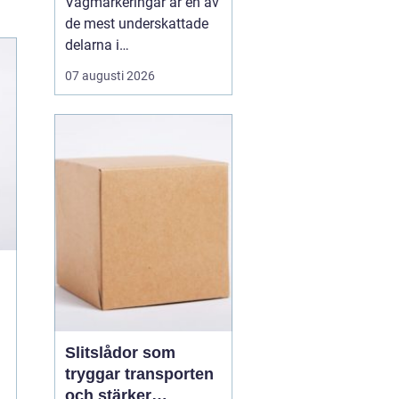
Vägmarkeringar är en av
de mest underskattade
delarna i
trafiksäkerheten. De
07 augusti 2026
syns överallt, men märks
nästan inte förrän de
saknas eller är slitna.
Tydliga linjer hjälper
förare, cyklister och
gående att ta rätt beslut i
rätt tid. När
markeringarna ä...
Slitslådor som
tryggar transporten
och stärker