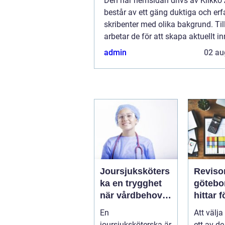
Den här hemsidan drivs av Klikk
består av ett gäng duktiga och erf
skribenter med olika bakgrund. T
arbetar de för att skapa aktuellt inn
den här sidan. Vi vet hur utmanan
admin
02 au
att läsa och genomgå en massa oli
Joursjuksköters
Reviso
ka en trygghet
göteborg
när vårdbehov
hittar 
uppstår dygnet
rätt pa
En
Att välja
runt
trygg ti
joursjuksköterska är
ett av de