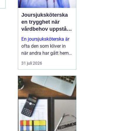
Joursjuksköterska
en trygghet när
vårdbehov uppstår
dygnet runt
En joursjuksköterska är
ofta den som kliver in
när andra har gått hem
för dagen. Under sena
31 juli 2026
kvällar, nätter och helger
ansvarar jouren för att
människor på
äldreboenden, LSS-
boenden, inom
socialpsykiatrin och i
ord...