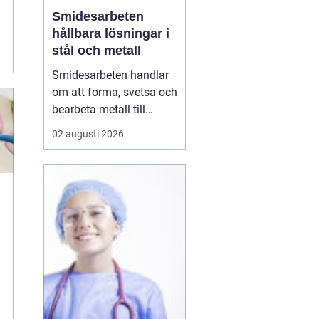
Smidesarbeten
hållbara lösningar i
stål och metall
Smidesarbeten handlar
om att forma, svetsa och
bearbeta metall till
starka och hållbara
02 augusti 2026
konstruktioner. Det kan
vara allt från räcken och
trappor till stora
stålkonstruktioner i
industrin. När smidet
utförs rätt får du
produkter som håller
länge, tål...