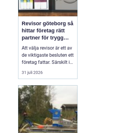
Revisor göteborg så
hittar företag rätt
partner för trygg
tillväxt
Att välja revisor är ett av
de viktigaste besluten ett
företag fattar. Särskilt i
en företagsintensiv stad
31 juli 2026
som Göteborg, där allt
från mindre ägarledda
bolag till internationella
koncerner verkar sida vid
sida. En bra revisor gör
mer än att granska s...