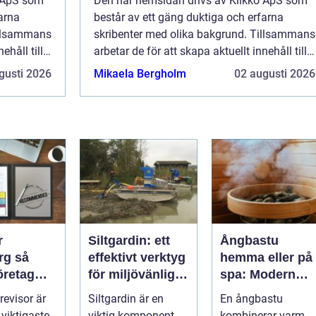
o ApS som
Den här hemsidan drivs av Klikko ApS som
arna
består av ett gäng duktiga och erfarna
illsammans
skribenter med olika bakgrund. Tillsammans
ehåll till
arbetar de för att skapa aktuellt innehåll till
de det är
den här sidan. Vi vet hur utmanande det är
gusti 2026
Mikaela Bergholm
02 augusti 2026
ka ...
att läsa och genomgå en massa olika ...
r
Siltgardin: ett
Ångbastu
 så
effektivt verktyg
hemma eller på
företag
för miljövänlig
spa: Modern
rtner för
vattenhantering
återhämtning
 revisor är
Siltgardin är en
En ångbastu
llväxt
med uråldrig
 viktigaste
viktig komponent
kombinerar varm