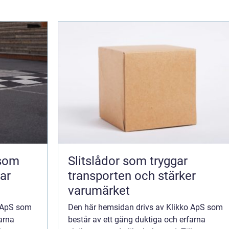
 som
Slitslådor som tryggar
kar
transporten och stärker
varumärket
o ApS som
Den här hemsidan drivs av Klikko ApS som
arna
består av ett gäng duktiga och erfarna