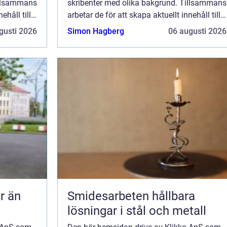
illsammans
skribenter med olika bakgrund. Tillsammans
ehåll till
arbetar de för att skapa aktuellt innehåll till
de det är
den här sidan. Vi vet hur utmanande det är
gusti 2026
Simon Hagberg
06 augusti 2026
ka ...
att läsa och genomgå en massa olika ...
Smidesarbeten hållbara
lösningar i stål och metall