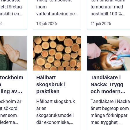
logik
ett företag
inom
temperatur med
rskilt i en
vattenhantering och
nästintill 100 %
ntensi...
miljöskydd, särskilt i
luftfuktighet för att
26
13 juli 2026
11 juli 2026
verksamheter som
sk...
i...
stockholm
Hållbart
Tandläkare i
n
skogsbruk i
Nacka: Trygg
ling av
praktiken
och modern
är i
tandvård nära
ockholm är
Hållbart skogsbruk
Tandläkare i Nacka
taden
dig
gt sökord
är en
är ett begrepp som
oner som
skogsbruksmodell
många förknippar
 lederna
där ekonomiska,
med trygghet,
 efter hjälp
ekologiska och
modern tek...