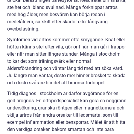
ut ökar belastningen på ledytorna. Resultatet blir smärta,
stelhet och ibland svullnad. Många förknippar artros
med hög ålder, men besvären kan börja redan i
medelåldern, särskilt efter skador eller långvarig
överbelastning.
Symtomen vid artros kommer ofta smygande. Knät eller
höften känns stel efter vila, gör ont när man går i trappor
eller när man sitter längre stunder. Många i stockholm
tolkar det som träningsvärk eller normal
åldersförändring och väntar lång tid med att söka vård.
Ju längre man väntar, desto mer hinner brosket ta skada
och desto svårare blir det att bromsa förloppet.
Tidig diagnos i stockholm är därför avgörande för en
god prognos. En ortopedspecialist kan göra en noggrann
undersökning, granska röntgen eller magnetkamera och
skilja artros från andra orsaker till ledsmärta, som till
exempel inflammation eller bensporrar. Målet är att hitta
den verkliga orsaken bakom smärtan och inte bara