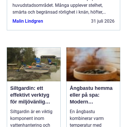
huvudstadsområdet. Många upplever stelhet,
smärta och begränsad rörlighet i knän, höfter,
fingrar eller fötter, men vet inte vilken typ av vård
Malin Lindgren
31 juli 2026
som passa...
Siltgardin: ett
Ångbastu hemma
effektivt verktyg
eller på spa:
för miljövänlig
Modern
vattenhantering
återhämtning med
Siltgardin är en viktig
En ångbastu
uråldrig logik
komponent inom
kombinerar varm
vattenhantering och
temperatur med