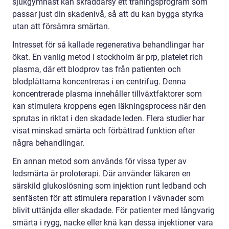
sjukgymnast kan skräddarsy ett träningsprogram som
passar just din skadenivå, så att du kan bygga styrka
utan att försämra smärtan.
Intresset för så kallade regenerativa behandlingar har
ökat. En vanlig metod i stockholm är prp, platelet rich
plasma, där ett blodprov tas från patienten och
blodplättarna koncentreras i en centrifug. Denna
koncentrerade plasma innehåller tillväxtfaktorer som
kan stimulera kroppens egen läkningsprocess när den
sprutas in riktat i den skadade leden. Flera studier har
visat minskad smärta och förbättrad funktion efter
några behandlingar.
En annan metod som används för vissa typer av
ledsmärta är proloterapi. Där använder läkaren en
särskild glukoslösning som injektion runt ledband och
senfästen för att stimulera reparation i vävnader som
blivit uttänjda eller skadade. För patienter med långvarig
smärta i rygg, nacke eller knä kan dessa injektioner vara