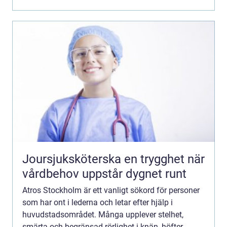
som passa...
Joursjuksköterska en trygghet när
vårdbehov uppstår dygnet runt
Atros Stockholm är ett vanligt sökord för personer
som har ont i lederna och letar efter hjälp i
huvudstadsområdet. Många upplever stelhet,
smärta och begränsad rörlighet i knän, höfter,