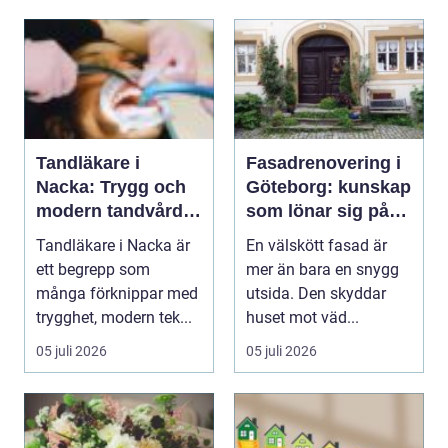
Tandläkare i
Fasadrenovering i
Nacka: Trygg och
Göteborg: kunskap
modern tandvård
som lönar sig på
nära dig
lång sikt
Tandläkare i Nacka är
En välskött fasad är
ett begrepp som
mer än bara en snygg
många förknippar med
utsida. Den skyddar
trygghet, modern tek...
huset mot väd...
05 juli 2026
05 juli 2026