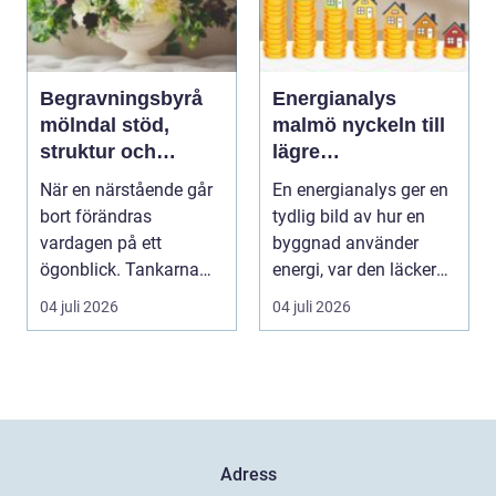
Begravningsbyrå
Energianalys
mölndal stöd,
malmö nyckeln till
struktur och
lägre
omsorg när livet
energikostnader
När en närstående går
En energianalys ger en
förändras
och tryggare
bort förändras
tydlig bild av hur en
fastigheter
vardagen på ett
byggnad använder
ögonblick. Tankarna
energi, var den läcker
snurrar, känslorna
värme och vilka...
04 juli 2026
04 juli 2026
pendlar ...
Adress