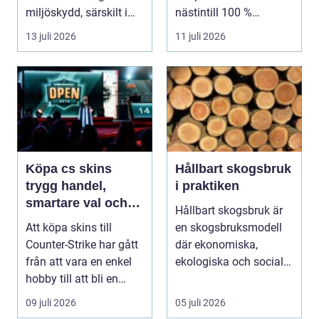
miljöskydd, särskilt i
nästintill 100 %
verksamheter som i...
luftfuktighet för att sk...
13 juli 2026
11 juli 2026
Köpa cs skins
Hållbart skogsbruk
trygg handel,
i praktiken
smartare val och
Hållbart skogsbruk är
bättre affärer
Att köpa skins till
en skogsbruksmodell
Counter-Strike har gått
där ekonomiska,
från att vara en enkel
ekologiska och sociala
hobby till att bli en
värden vägs samman
egen liten ...
...
09 juli 2026
05 juli 2026