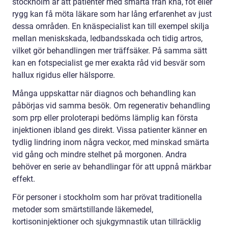
stockholm är att patienter med smärta från knä, fot eller
rygg kan få möta läkare som har lång erfarenhet av just
dessa områden. En knäspecialist kan till exempel skilja
mellan meniskskada, ledbandsskada och tidig artros,
vilket gör behandlingen mer träffsäker. På samma sätt
kan en fotspecialist ge mer exakta råd vid besvär som
hallux rigidus eller hälsporre.
Många uppskattar när diagnos och behandling kan
påbörjas vid samma besök. Om regenerativ behandling
som prp eller proloterapi bedöms lämplig kan första
injektionen ibland ges direkt. Vissa patienter känner en
tydlig lindring inom några veckor, med minskad smärta
vid gång och mindre stelhet på morgonen. Andra
behöver en serie av behandlingar för att uppnå märkbar
effekt.
För personer i stockholm som har prövat traditionella
metoder som smärtstillande läkemedel,
kortisoninjektioner och sjukgymnastik utan tillräcklig