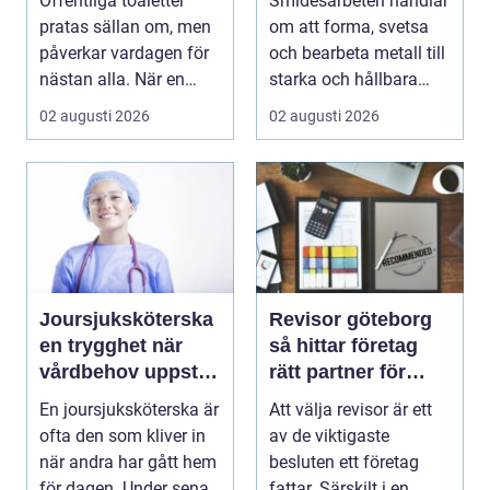
Offentliga toaletter
Smidesarbeten handlar
pratas sällan om, men
om att forma, svetsa
påverkar vardagen för
och bearbeta metall till
nästan alla. När en
starka och hållbara
stad, park elle...
konstruktion...
02 augusti 2026
02 augusti 2026
Joursjuksköterska
Revisor göteborg
en trygghet när
så hittar företag
vårdbehov uppstår
rätt partner för
dygnet runt
trygg tillväxt
En joursjuksköterska är
Att välja revisor är ett
ofta den som kliver in
av de viktigaste
när andra har gått hem
besluten ett företag
för dagen. Under sena
fattar. Särskilt i en