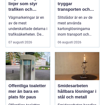
linjer som styr
tryggar
trafiken och
transporten och
minskar olyckor
stärker varumärket
Vägmarkeringar är en
Slitslådor är en av de
av de mest
mest använda
underskattade delarna i
kartonglösningarna
trafiksäkerheten. De
inom transport och
syns överallt, men
logis...
07 augusti 2026
06 augusti 2026
märk...
Offentliga toaletter
Smidesarbeten
mer än bara en
hållbara lösningar i
plats för paus
stål och metall