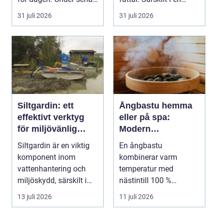
kvällar,...
företagsintensi...
31 juli 2026
31 juli 2026
Siltgardin: ett
Ångbastu hemma
effektivt verktyg
eller på spa:
för miljövänlig
Modern
vattenhantering
återhämtning med
Siltgardin är en viktig
En ångbastu
uråldrig logik
komponent inom
kombinerar varm
vattenhantering och
temperatur med
miljöskydd, särskilt i
nästintill 100 %
verksamheter som i...
luftfuktighet för att sk...
13 juli 2026
11 juli 2026