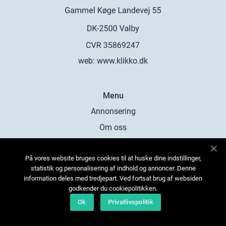
web:
www.klikko.dk
Menu
Annonsering
Om oss
Cookies
På vores website bruges cookies til at huske dine indstillinger,
Kontakta oss
statistik og personalisering af indhold og annoncer. Denne
Sitemap
information deles med tredjepart. Ved fortsat brug af websiden
godkender du cookiepolitikken.
Ok
Privatlivspolitik