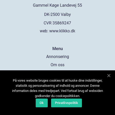
web:
www.klikko.dk
Menu
Annonsering
Om oss
Cookies
På vores website bruges cookies til at huske dine indstillinger,
Kontakta oss
statistik og personalisering af indhold og annoncer. Denne
Sitemap
information deles med tredjepart. Ved fortsat brug af websiden
godkender du cookiepolitikken.
Ok
Privatlivspolitik