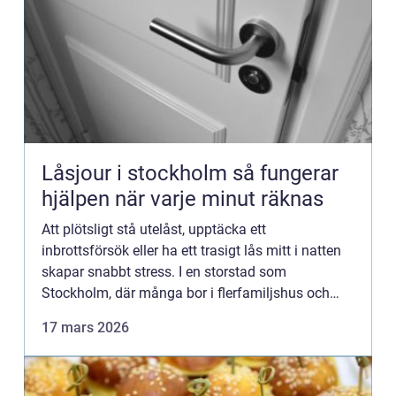
Låsjour i stockholm så fungerar
hjälpen när varje minut räknas
Att plötsligt stå utelåst, upptäcka ett
inbrottsförsök eller ha ett trasigt lås mitt i natten
skapar snabbt stress. I en storstad som
Stockholm, där många bor i flerfamiljshus och
beroendet av säkra lås och passersystem är stort,
17 mars 2026
blir tillgången till...