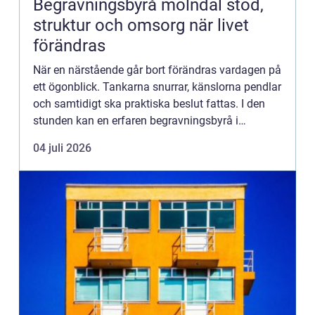
Begravningsbyrå mölndal stöd,
struktur och omsorg när livet
förändras
När en närstående går bort förändras vardagen på
ett ögonblick. Tankarna snurrar, känslorna pendlar
och samtidigt ska praktiska beslut fattas. I den
stunden kan en erfaren begravningsbyrå i
närheten bli en trygg punkt. En begravningsbyrå
04 juli 2026
Mölndal hjäl...