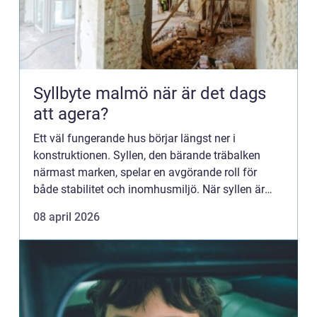
Syllbyte malmö när är det dags
att agera?
Ett väl fungerande hus börjar längst ner i
konstruktionen. Syllen, den bärande träbalken
närmast marken, spelar en avgörande roll för
både stabilitet och inomhusmiljö. När syllen är
fuktskadad, angripen av mögel eller tillverkad av
08 april 2026
gammalt tryckimpre...