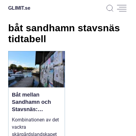
GLIMIT.
se
båt sandhamn stavsnäs
tidtabell
Båt mellan
Sandhamn och
Stavsnäs:
Tidtabell och
Kombinationen av det
upplevelser
vackra
skärgårdslandskapet