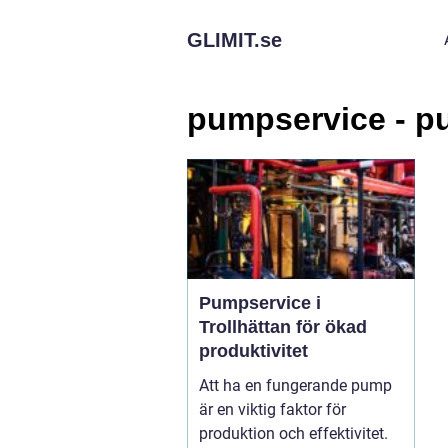
GLIMIT.
se
pumpservice - pu
Pumpservice i
Trollhättan för ökad
produktivitet
Att ha en fungerande pump
är en viktig faktor för
produktion och effektivitet.