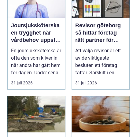
Joursjuksköterska
Revisor göteborg
en trygghet när
så hittar företag
vårdbehov uppstår
rätt partner för
dygnet runt
trygg tillväxt
En joursjuksköterska är
Att välja revisor är ett
ofta den som kliver in
av de viktigaste
när andra har gått hem
besluten ett företag
för dagen. Under sena
fattar. Särskilt i en
kvällar,...
företagsintensi...
31 juli 2026
31 juli 2026