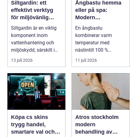
Siltgardin: ett
Ångbastu hemma
effektivt verktyg
eller på spa:
för miljövänlig
Modern
vattenhantering
återhämtning med
Siltgardin är en viktig
En ångbastu
uråldrig logik
komponent inom
kombinerar varm
vattenhantering och
temperatur med
miljöskydd, särskilt i
nästintill 100 %
verksamheter som i...
luftfuktighet för att sk...
13 juli 2026
11 juli 2026
Köpa cs skins
Atros stockholm
trygg handel,
modern
smartare val och
behandling av