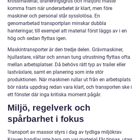
krossmaterial, dräneringsgrus och matjord måste
komma fram när underarbetet är klart, men före
maskiner och personal står sysslolösa. En
genomarbetad transportplan minskar dubbla
hanteringar, till exempel att material först läggs av i en
hög och sedan flyttas igen.
Maskintransporter är den tredje delen. Grävmaskiner,
hjullastare, vältar och annan tung utrustning flyttas ofta
mellan arbetsplatser. Då behövs rätt typ av trailer eller
lastväxlare, samt en planering som inte stör
produktionen. När maskinen rullar ut från en arbetsplats
bör nästa uppdrag redan vara klart, och transporten ske i
ett fönster där inga kritiska moment pågår.
Miljö, regelverk och
spårbarhet i fokus
Transport av massor styrs i dag av tydliga miljökrav.
Kraven handlar inte bara om var material får tippas, utan