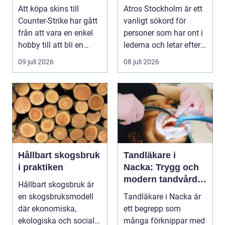
bättre affärer
ledbesvär i
Att köpa skins till
Atros Stockholm är ett
huvudstaden
Counter-Strike har gått
vanligt sökord för
från att vara en enkel
personer som har ont i
hobby till att bli en
lederna och letar efter
egen liten ...
hjälp i huv...
09 juli 2026
08 juli 2026
Hållbart skogsbruk
Tandläkare i
i praktiken
Nacka: Trygg och
modern tandvård
Hållbart skogsbruk är
nära dig
en skogsbruksmodell
Tandläkare i Nacka är
där ekonomiska,
ett begrepp som
ekologiska och sociala
många förknippar med