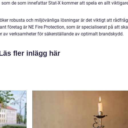
em som de som innefattar Stat-X kommer att spela en allt viktigar
ker robusta och miljövänliga lösningar är det viktigt att rådfrå
nt företag är NE Fire Protection, som är specialiserat på att sk
er av verksamheter för säkerställande av optimalt brandskydd.
Läs fler inlägg här