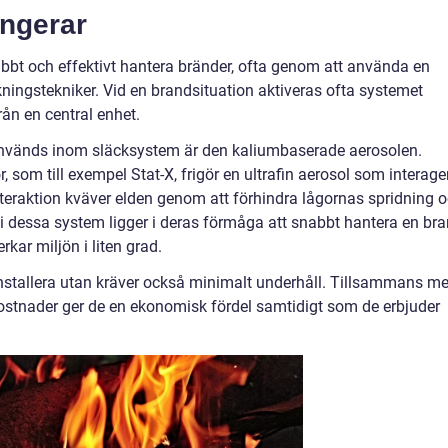
ngerar
bbt och effektivt hantera bränder, ofta genom att använda en
ningstekniker. Vid en brandsituation aktiveras ofta systemet
rån en central enhet.
används inom släcksystem är den kaliumbaserade aerosolen.
 som till exempel Stat-X, frigör en ultrafin aerosol som interage
nteraktion kväver elden genom att förhindra lågornas spridning 
 i dessa system ligger i deras förmåga att snabbt hantera en br
ar miljön i liten grad.
installera utan kräver också minimalt underhåll. Tillsammans m
kostnader ger de en ekonomisk fördel samtidigt som de erbjuder