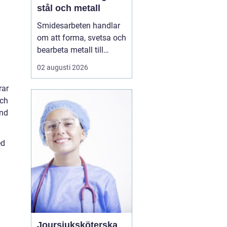
stål och metall
Smidesarbeten handlar
om att forma, svetsa och
bearbeta metall till
starka och hållbara
02 augusti 2026
konstruktioner. Det kan
vara allt från räcken och
rar
trappor till stora
och
stålkonstruktioner i
and
industrin. När smidet
utförs rätt får du
ed
produkter som håller
länge, tål...
Joursjuksköterska