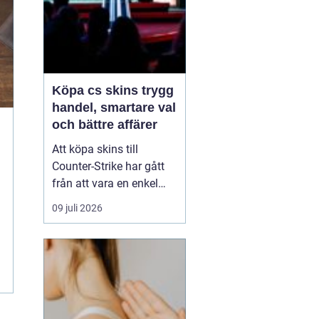
Köpa cs skins trygg
handel, smartare val
och bättre affärer
Att köpa skins till
Counter-Strike har gått
från att vara en enkel
hobby till att bli en egen
09 juli 2026
liten ekonomi. Värdet på
en kniv eller ett ovanligt
vapen kan motsvara en
mobiltelefon, och
misstag kan bli dyra.
Därför söker många