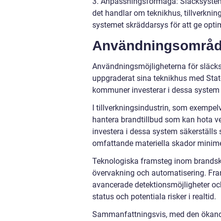
3. Anpassningsförmåga: Släcksystem
det handlar om teknikhus, tillverknin
systemet skräddarsys för att ge opti
Användningsområde
Användningsmöjligheterna för släcksy
uppgraderat sina teknikhus med Stat
kommuner investerar i dessa system f
I tillverkningsindustrin, som exempelv
hantera brandtillbud som kan hota v
investera i dessa system säkerställs 
omfattande materiella skador minim
Teknologiska framsteg inom brandsk
övervakning och automatisering. Fra
avancerade detektionsmöjligheter o
status och potentiala risker i realtid.
Sammanfattningsvis, med den ökand