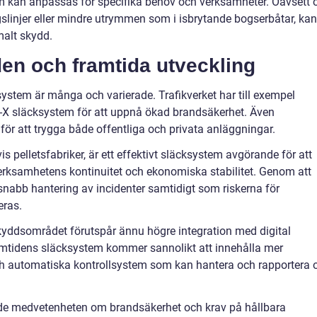
 kan anpassas för specifika behov och verksamheter. Oavsett
gslinjer eller mindre utrymmen som i isbrytande bogserbåtar, kan
malt skydd.
n och framtida utveckling
stem är många och varierade. Trafikverket har till exempel
-X släcksystem för att uppnå ökad brandsäkerhet. Även
ör att trygga både offentliga och privata anläggningar.
is pelletsfabriker, är ett effektivt släcksystem avgörande för att
erksamhetens kontinuitet och ekonomiska stabilitet. Genom att
snabb hantering av incidenter samtidigt som riskerna för
eras.
yddsområdet förutspår ännu högre integration med digital
mtidens släcksystem kommer sannolikt att innehålla mer
ch automatiska kontrollsystem som kan hantera och rapportera
e medvetenheten om brandsäkerhet och krav på hållbara