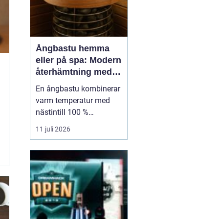
Ångbastu hemma
eller på spa: Modern
återhämtning med
uråldrig logik
En ångbastu kombinerar
varm temperatur med
nästintill 100 %
luftfuktighet för att
11 juli 2026
skapa en intensiv men
skonsam
värmeupplevelse. Till
skillnad från en
torrbastu arbetar den
mer med fukt än extrem
värme, vilket g&o...