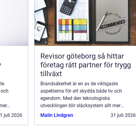
Revisor göteborg så hittar
v
företag rätt partner för trygg
tillväxt
te
Brandsäkerhet är en av de viktigaste
 och
aspekterna för att skydda både liv och
egendom. Med den teknologiska
 mer
utvecklingen blir släcksystem allt mer
.
avancerade och anpassningsbara.
1 juli 2026
Malin Lindgren
31 juli 2026
...
Släcksystem är skräddarsydda l&o...