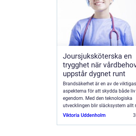
Joursjuksköterska en
trygghet när vårdbeho
uppstår dygnet runt
Brandsäkerhet är en av de viktigas
aspekterna för att skydda både liv
egendom. Med den teknologiska
utvecklingen blir släcksystem allt
avancerade och anpassningsbara
Viktoria Uddenholm
3
Släcksystem är skräddarsydda l&o