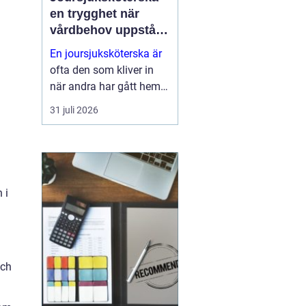
en trygghet när
vårdbehov uppstår
dygnet runt
En joursjuksköterska är
ofta den som kliver in
när andra har gått hem
för dagen. Under sena
31 juli 2026
kvällar, nätter och helger
ansvarar jouren för att
människor på
äldreboenden, LSS-
boenden, inom
 i
socialpsykiatrin och i
ord...
och