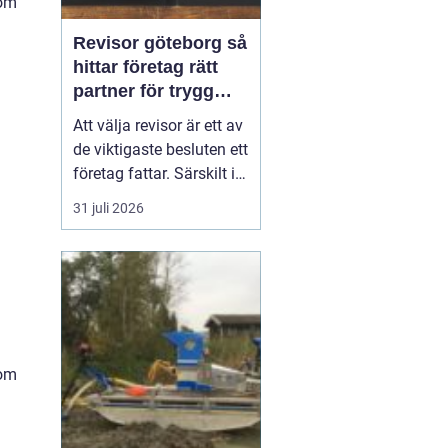
 om
Revisor göteborg så
hittar företag rätt
partner för trygg
tillväxt
Att välja revisor är ett av
de viktigaste besluten ett
företag fattar. Särskilt i
en företagsintensiv stad
31 juli 2026
som Göteborg, där allt
från mindre ägarledda
bolag till internationella
koncerner verkar sida vid
sida. En bra revisor gör
mer än att granska s...
 om