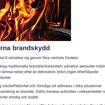
rna brandskydd
-X utmärker sig genom flera centrala fördelar:
många traditionella brandsläckarsystem, påverkar aerosoler miljön
 lämnar rester efter en detonation, krävs ingen efterföljande
esurser.
g släckeffektivitet och förmåga att aktiveras i olika situationer
antering av branden. Detta minskar avbrotten i verksamheten 
iviter smidig och snabb.