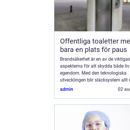
Offentliga toaletter mer än
bara en plats för paus
Brandsäkerhet är en av de viktigas
aspekterna för att skydda både liv
egendom. Med den teknologiska
utvecklingen blir släcksystem allt
avancerade och anpassningsbara
admin
02 au
Släcksystem är skräddarsydda l&o