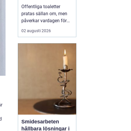
Offentliga toaletter
pratas sällan om, men
påverkar vardagen för
nästan alla. När en stad,
02 augusti 2026
park eller reseknut
saknar fungerande
toaletter begränsas
människors frihet.
Föräldrar med barn,
äldre, personer med
funktionsnedsättning
och långväga resenäre...
är
d
Smidesarbeten
hållbara lösningar i