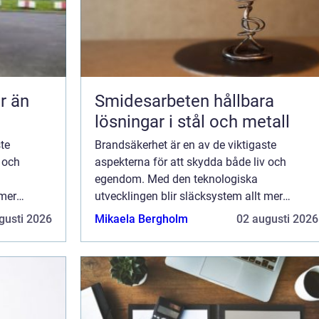
Smidesarbeten hållbara
lösningar i stål och metall
te
Brandsäkerhet är en av de viktigaste
 och
aspekterna för att skydda både liv och
egendom. Med den teknologiska
 mer
utvecklingen blir släcksystem allt mer
.
avancerade och anpassningsbara.
gusti 2026
Mikaela Bergholm
02 augusti 2026
...
Släcksystem är skräddarsydda l&o...