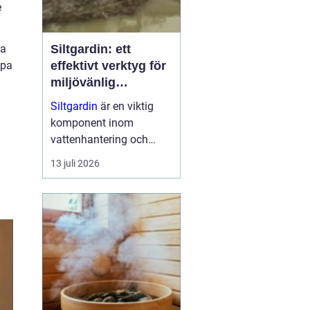
e
ga
Siltgardin: ett
apa
effektivt verktyg för
miljövänlig
vattenhantering
Siltgardin
är en viktig
komponent inom
vattenhantering och
miljöskydd, särskilt i
13 juli 2026
verksamheter som
involverar muddring och
sjögrävning. Dessa
barriärer hjälper till att
minska grumling och
sp...