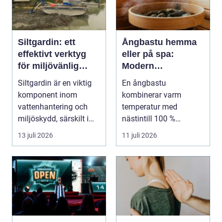
Siltgardin: ett
Ångbastu hemma
effektivt verktyg
eller på spa:
för miljövänlig
Modern
vattenhantering
återhämtning med
Siltgardin är en viktig
En ångbastu
uråldrig logik
komponent inom
kombinerar varm
vattenhantering och
temperatur med
miljöskydd, särskilt i
nästintill 100 %
verksamheter som i...
luftfuktighet för att sk...
13 juli 2026
11 juli 2026