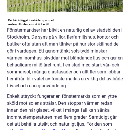
Fönstermarkiser har blivit en naturlig del av stadsbilden i
Stockholm. De syns på villor, flerfamiljshus, kontor och
butiker ofta utan att man tänker på hur stor skillnad de
gör i vardagen. Ett genomtänkt solskydd minskar
värmen inomhus, skyddar mot bländande ljus och ger en
behagligare miljö året runt. I en stad med stark vår- och
sommarsol, många glasfasader och allt fler som jobbar
hemifrån blir valet av fönstermarkis en viktig del av både
trivsel och energianvändning.
Enkelt uttryckt fungerar en fönstermarkis som en yttre
sköld mot solens strålar. Den stoppar värmen redan
innan den når glaset, vilket i många fall kan sänka
inomhustemperaturen med flera grader. Samtidigt går
det att behålla utsikt och naturligt ljus. För den som