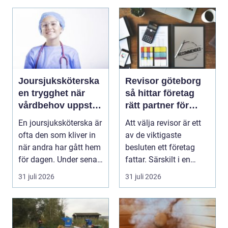
Joursjuksköterska
Revisor göteborg
en trygghet när
så hittar företag
vårdbehov uppstår
rätt partner för
dygnet runt
trygg tillväxt
En joursjuksköterska är
Att välja revisor är ett
ofta den som kliver in
av de viktigaste
när andra har gått hem
besluten ett företag
för dagen. Under sena
fattar. Särskilt i en
kvällar,...
företagsintensi...
31 juli 2026
31 juli 2026