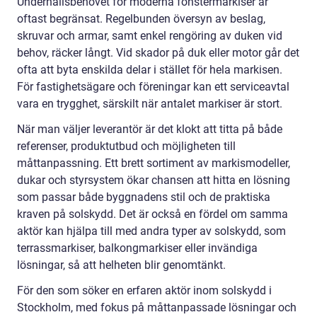
Underhållsbehovet för moderna fönstermarkiser är
oftast begränsat. Regelbunden översyn av beslag,
skruvar och armar, samt enkel rengöring av duken vid
behov, räcker långt. Vid skador på duk eller motor går det
ofta att byta enskilda delar i stället för hela markisen.
För fastighetsägare och föreningar kan ett serviceavtal
vara en trygghet, särskilt när antalet markiser är stort.
När man väljer leverantör är det klokt att titta på både
referenser, produktutbud och möjligheten till
måttanpassning. Ett brett sortiment av markismodeller,
dukar och styrsystem ökar chansen att hitta en lösning
som passar både byggnadens stil och de praktiska
kraven på solskydd. Det är också en fördel om samma
aktör kan hjälpa till med andra typer av solskydd, som
terrassmarkiser, balkongmarkiser eller invändiga
lösningar, så att helheten blir genomtänkt.
För den som söker en erfaren aktör inom solskydd i
Stockholm, med fokus på måttanpassade lösningar och