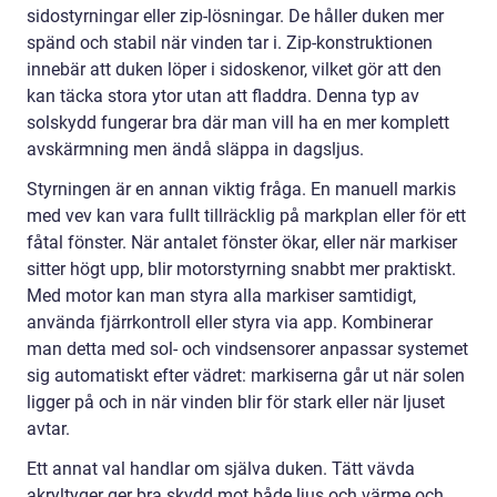
sidostyrningar eller zip-lösningar. De håller duken mer
spänd och stabil när vinden tar i. Zip-konstruktionen
innebär att duken löper i sidoskenor, vilket gör att den
kan täcka stora ytor utan att fladdra. Denna typ av
solskydd fungerar bra där man vill ha en mer komplett
avskärmning men ändå släppa in dagsljus.
Styrningen är en annan viktig fråga. En manuell markis
med vev kan vara fullt tillräcklig på markplan eller för ett
fåtal fönster. När antalet fönster ökar, eller när markiser
sitter högt upp, blir motorstyrning snabbt mer praktiskt.
Med motor kan man styra alla markiser samtidigt,
använda fjärrkontroll eller styra via app. Kombinerar
man detta med sol- och vindsensorer anpassar systemet
sig automatiskt efter vädret: markiserna går ut när solen
ligger på och in när vinden blir för stark eller när ljuset
avtar.
Ett annat val handlar om själva duken. Tätt vävda
akryltyger ger bra skydd mot både ljus och värme och