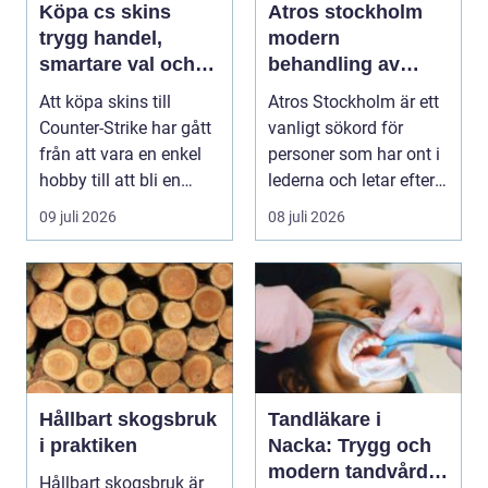
Köpa cs skins
Atros stockholm
trygg handel,
modern
smartare val och
behandling av
bättre affärer
ledbesvär i
Att köpa skins till
Atros Stockholm är ett
huvudstaden
Counter-Strike har gått
vanligt sökord för
från att vara en enkel
personer som har ont i
hobby till att bli en
lederna och letar efter
egen liten ...
hjälp i huv...
09 juli 2026
08 juli 2026
Hållbart skogsbruk
Tandläkare i
i praktiken
Nacka: Trygg och
modern tandvård
Hållbart skogsbruk är