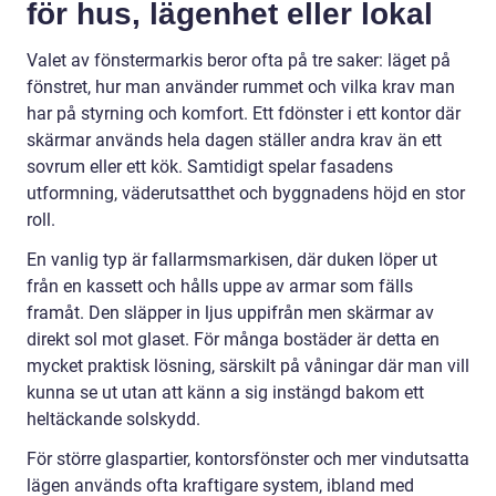
för hus, lägenhet eller lokal
Valet av fönstermarkis beror ofta på tre saker: läget på
fönstret, hur man använder rummet och vilka krav man
har på styrning och komfort. Ett fdönster i ett kontor där
skärmar används hela dagen ställer andra krav än ett
sovrum eller ett kök. Samtidigt spelar fasadens
utformning, väderutsatthet och byggnadens höjd en stor
roll.
En vanlig typ är fallarmsmarkisen, där duken löper ut
från en kassett och hålls uppe av armar som fälls
framåt. Den släpper in ljus uppifrån men skärmar av
direkt sol mot glaset. För många bostäder är detta en
mycket praktisk lösning, särskilt på våningar där man vill
kunna se ut utan att känn a sig instängd bakom ett
heltäckande solskydd.
För större glaspartier, kontorsfönster och mer vindutsatta
lägen används ofta kraftigare system, ibland med