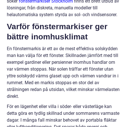
söker
fönstermarkiser Stockholm
finns ett brett utbud av
lösningar, från diskreta, manuella modeller till
helautomatiska system styrda av sol- och vindsensorer.
Varför fönstermarkiser ger
bättre inomhusklimat
En fönstermarkis är ett av de mest effektiva solskydden
man kan välja för ett fönster. Skillnaden jämfört med till
exempel gardiner eller persienner inomhus handlar om
var värmen stoppas. När solen träffar ett fönster utan
yttre solskydd värms glaset upp och värmen vandrar in i
rummet. Med en markis stoppas en stor del av
strålningen redan på utsidan, vilket minskar värmelasten
direkt.
För en lägenhet eller villa i söder- eller västerläge kan
detta göra en tydlig skillnad under sommarens varmaste
dagar. I många fall minskar behovet av portabla fläktar
eller luftkonditionering. Det sparar både energi och