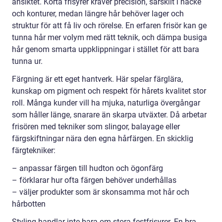
ansiktet. Korta frisyrer kräver precision, särskilt i nacke
och konturer, medan längre hår behöver lager och
struktur för att få liv och rörelse. En erfaren frisör kan ge
tunna hår mer volym med rätt teknik, och dämpa busiga
hår genom smarta uppklippningar i stället för att bara
tunna ur.
Färgning är ett eget hantverk. Här spelar färglära,
kunskap om pigment och respekt för hårets kvalitet stor
roll. Många kunder vill ha mjuka, naturliga övergångar
som håller länge, snarare än skarpa utväxter. Då arbetar
frisören med tekniker som slingor, balayage eller
färgskiftningar nära den egna hårfärgen. En skicklig
färgtekniker:
– anpassar färgen till hudton och ögonfärg
– förklarar hur ofta färgen behöver underhållas
– väljer produkter som är skonsamma mot hår och
hårbotten
Styling handlar inte bara om stora festfrisyrer. En bra