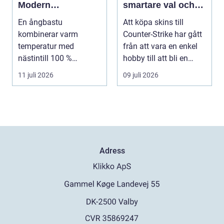
Modern
smartare val och
återhämtning med
bättre affärer
En ångbastu
Att köpa skins till
uråldrig logik
kombinerar varm
Counter-Strike har gått
temperatur med
från att vara en enkel
nästintill 100 %
hobby till att bli en
luftfuktighet för att sk...
egen liten ...
11 juli 2026
09 juli 2026
Adress