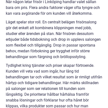
När någon letar frisör i Linköping handlar valet sällan
bara om pris. Flera andra faktorer väger ofta tyngre och
kan vara avgörande för om kunden vill återkomma.
Läget spelar stor roll. En centralt belägen frisörsalong
gör det enkelt att kombinera klippningen med jobb,
studier eller ärenden på stan. När frisören dessutom
erbjuder både tidsbokning och drop in upplevs salongen
som flexibel och tillgänglig. Drop in passar spontana
behov, medan förbokning ger trygghet inför större
behandlingar som färgning och bröllopsstyling.
Tydlighet kring tjänster och priser skapar förtroende.
Kunden vill veta vad som ingår, hur lång tid
behandlingen tar och vilket resultat som är rimligt utifrån
hårtyp och tidigare behandlingar. Här märks skillnaden
på salonger som ser relationen till kunden som
långsiktig. De prioriterar hållbar hårhälsa framför
snabba lösningar och förklarar hur ofta håret bör
klippas, vilka produkter som passar och hur man