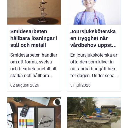
Smidesarbeten
Joursjuksköterska
hållbara lösningar i
en trygghet när
stål och metall
vårdbehov uppstår
dygnet runt
Smidesarbeten handlar
En joursjuksköterska är
om att forma, svetsa
ofta den som kliver in
och bearbeta metall till
när andra har gått hem
starka och hållbara
för dagen. Under sena
konstruktion...
kvällar,...
02 augusti 2026
31 juli 2026