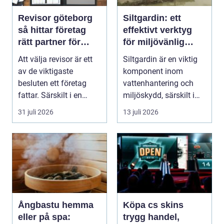
Revisor göteborg
Siltgardin: ett
så hittar företag
effektivt verktyg
rätt partner för
för miljövänlig
trygg tillväxt
vattenhantering
Att välja revisor är ett
Siltgardin är en viktig
av de viktigaste
komponent inom
besluten ett företag
vattenhantering och
fattar. Särskilt i en
miljöskydd, särskilt i
företagsintensi...
verksamheter som i...
31 juli 2026
13 juli 2026
Ångbastu hemma
Köpa cs skins
eller på spa:
trygg handel,