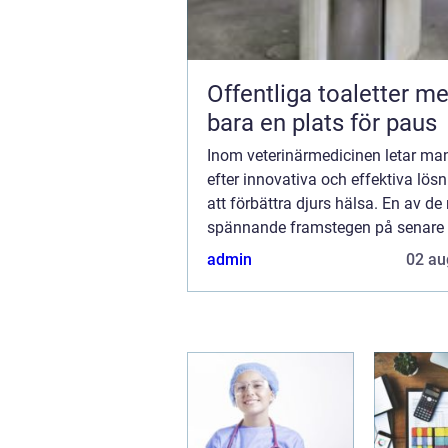
Offentliga toaletter mer än
bara en plats för paus
Inom veterinärmedicinen letar ma
efter innovativa och effektiva lösn
att förbättra djurs hälsa. En av de
spännande framstegen på senare t
Gladiator Equine, som utnyttjar kra
admin
02 au
fjärrinfrarött ljus (FIR) för att främj