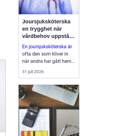
Joursjuksköterska
en trygghet när
vårdbehov uppstår
dygnet runt
En joursjuksköterska är
ofta den som kliver in
när andra har gått hem
för dagen. Under sena
31 juli 2026
kvällar, nätter och helger
ansvarar jouren för att
människor på
äldreboenden, LSS-
boenden, inom
socialpsykiatrin och i
ord...