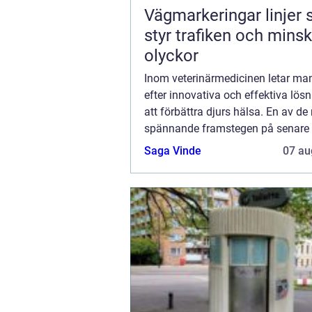
Vägmarkeringar linjer
styr trafiken och mins
olyckor
Inom veterinärmedicinen letar ma
efter innovativa och effektiva lösn
att förbättra djurs hälsa. En av de
spännande framstegen på senare t
Gladiator Equine, som utnyttjar kra
Saga Vinde
07 au
fjärrinfrarött ljus (FIR) för att främj