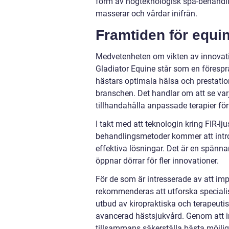
form av högteknologisk spa-behandlin
masserar och vårdar inifrån.
Framtiden för equin
Medvetenheten om vikten av innovati
Gladiator Equine står som en förespr
hästars optimala hälsa och prestation
branschen. Det handlar om att se varj
tillhandahålla anpassade terapier fö
I takt med att teknologin kring FIR-lj
behandlingsmetoder kommer att intro
effektiva lösningar. Det är en spänna
öppnar dörrar för fler innovationer.
För de som är intresserade av att imp
rekommenderas att utforska specialise
utbud av kiropraktiska och terapeutis
avancerad hästsjukvård. Genom att i
tillsammans säkerställa bästa möjlig