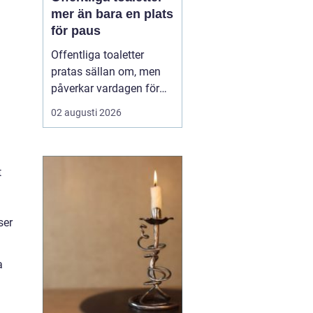
mer än bara en plats
för paus
Offentliga toaletter
pratas sällan om, men
påverkar vardagen för
nästan alla. När en stad,
02 augusti 2026
park eller reseknut
saknar fungerande
toaletter begränsas
människors frihet.
t
Föräldrar med barn,
äldre, personer med
funktionsnedsättning
ser
och långväga resenäre...
a