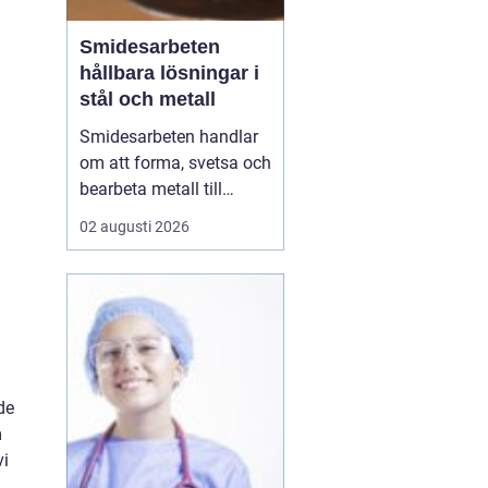
Smidesarbeten
hållbara lösningar i
stål och metall
Smidesarbeten handlar
om att forma, svetsa och
bearbeta metall till
starka och hållbara
02 augusti 2026
konstruktioner. Det kan
vara allt från räcken och
trappor till stora
stålkonstruktioner i
industrin. När smidet
utförs rätt får du
produkter som håller
de
länge, tål...
m
vi