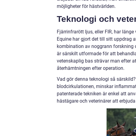
möjligheter för hästvärlden.
Teknologi och vete
Fjärrinfrarött ljus, eller FIR, har län
Equine har gjort det till sitt uppdra
kombination av noggrann forskning oc
är särskilt utformade för att behandl
vetenskaplig bas strävar man efter a
återhämtningen efter operation.
Vad gör denna teknologi så särskild
blodcirkulationen, minskar inflammat
patenterade tekniken är enkel att anvä
hästägare och veterinärer att erbjuda