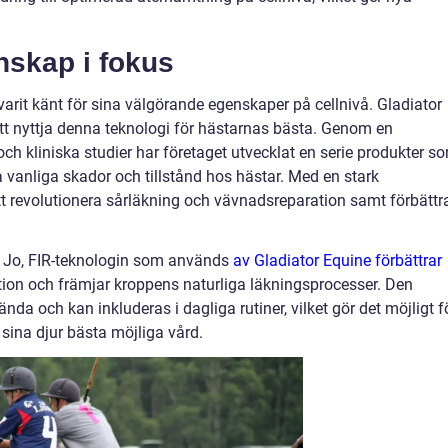
nskap i fokus
ge varit känt för sina välgörande egenskaper på cellnivå. Gladiator
g att nyttja denna teknologi för hästarnas bästa. Genom en
h kliniska studier har företaget utvecklat en serie produkter s
a vanliga skador och tillstånd hos hästar. Med en stark
tt revolutionera sårläkning och vävnadsreparation samt förbättr
? Jo, FIR-teknologin som används
av Gladiator Equine förbättrar
ion och främjar kroppens naturliga läkningsprocesser. Den
nda och kan inkluderas i dagliga rutiner, vilket gör det möjligt f
 sina djur bästa möjliga vård.