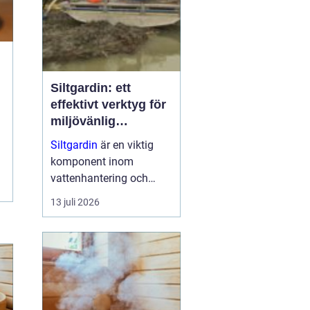
Siltgardin: ett
effektivt verktyg för
miljövänlig
vattenhantering
Siltgardin
är en viktig
komponent inom
vattenhantering och
miljöskydd, särskilt i
13 juli 2026
verksamheter som
involverar muddring och
sjögrävning. Dessa
barriärer hjälper till att
minska grumling och
sp...