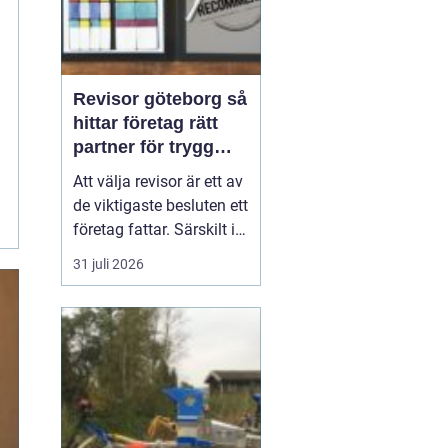
Revisor göteborg så
hittar företag rätt
partner för trygg
tillväxt
Att välja revisor är ett av
de viktigaste besluten ett
företag fattar. Särskilt i
en företagsintensiv stad
31 juli 2026
som Göteborg, där allt
från mindre ägarledda
bolag till internationella
koncerner verkar sida vid
sida. En bra revisor gör
mer än att granska s...