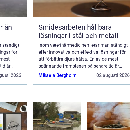
Smidesarbeten hållbara
lösningar i stål och metall
n ständigt
Inom veterinärmedicinen letar man ständigt
ingar för
efter innovativa och effektiva lösningar för
 mest
att förbättra djurs hälsa. En av de mest
id är
spännande framstegen på senare tid är
ften i
Gladiator Equine, som utnyttjar kraften i
gusti 2026
Mikaela Bergholm
02 augusti 2026
a ...
fjärrinfrarött ljus (FIR) för att främja ...