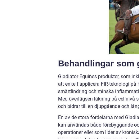
Behandlingar som g
Gladiator Equines produkter, som inklu
att enkelt applicera FIR-teknologi på
smärtlindring och minska inflammatio
Med överlägsen läkning på cellnivå 
och bidrar till en djupgående och lå
En av de stora fördelarna med Gladiat
kan användas både förebyggande och
operationer eller som lider av kroni