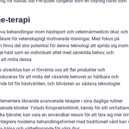
g för hästar, där FIR-ljuset fungerar som en osynlig hand som
e-terapi
va behandlingar inom hästsport och veterinärmedicin ökar, och
åkare för vetenskapligt motiverade lösningar. Med fokus på
 finns det stor potential för denna teknologi att sprida sig inom
e häst som en individuell atlet med särskilda behov, och
r att möta dessa.
us utvecklas kan vi förvänta oss att fler produkter och
duceras för att möta det växande behovet av hållbara och
nde tid för hästvärlden, och tillväxten av sådana teknologier
lementera liknande avancerade terapier i sina dagliga rutiner
rade kliniker. Ystads Kiropraktorklinik, kända för sitt omfattan
ka tjänster, kan vara en användbar resurs för att lära sig mer o
ntegrera moderna behandlingsformer med traditionell vård kan 
a hälsa och välbefinnande för våra djur.