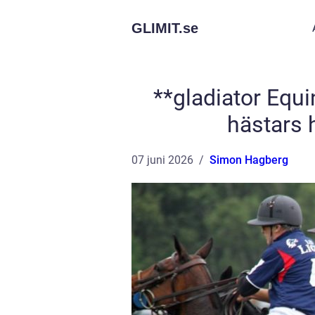
GLIMIT.
se
**gladiator Equi
hästars 
07 juni 2026
Simon Hagberg