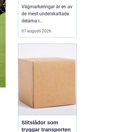
olyckor
Vägmarkeringar är en av
de mest underskattade
delarna i
trafiksäkerheten. De
07 augusti 2026
syns överallt, men märks
nästan inte förrän de
saknas eller är slitna.
Tydliga linjer hjälper
förare, cyklister och
gående att ta rätt beslut i
rätt tid. När
markeringarna ä...
Slitslådor som
tryggar transporten