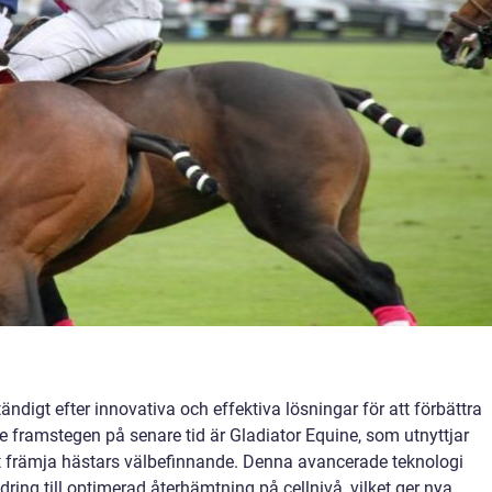
ndigt efter innovativa och effektiva lösningar för att förbättra
 framstegen på senare tid är Gladiator Equine, som utnyttjar
r att främja hästars välbefinnande. Denna avancerade teknologi
ndring till optimerad återhämtning på cellnivå, vilket ger nya