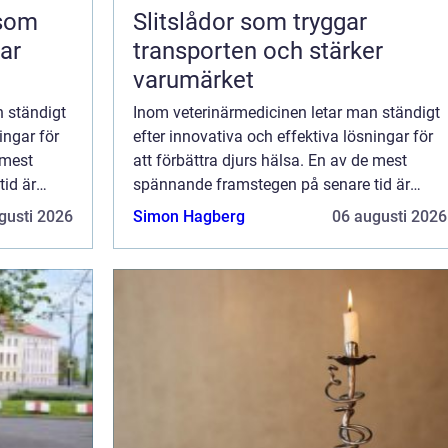
 som
Slitslådor som tryggar
kar
transporten och stärker
varumärket
n ständigt
Inom veterinärmedicinen letar man ständigt
ingar för
efter innovativa och effektiva lösningar för
 mest
att förbättra djurs hälsa. En av de mest
id är
spännande framstegen på senare tid är
ften i
Gladiator Equine, som utnyttjar kraften i
gusti 2026
Simon Hagberg
06 augusti 2026
a ...
fjärrinfrarött ljus (FIR) för att främja ...