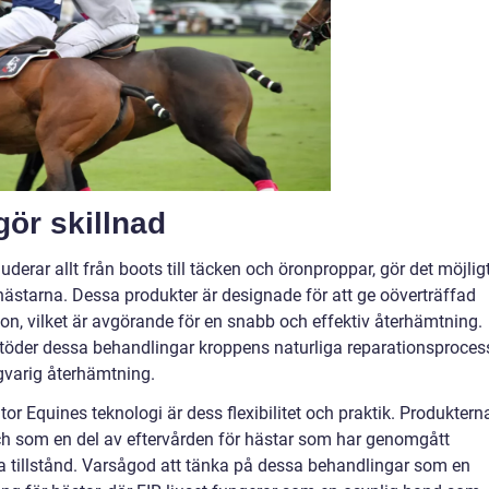
ör skillnad
derar allt från boots till täcken och öronproppar, gör det möjlig
 hästarna. Dessa produkter är designade för att ge oöverträffad
n, vilket är avgörande för en snabb och effektiv återhämtning.
stöder dessa behandlingar kroppens naturliga reparationsproces
ngvarig återhämtning.
or Equines teknologi är dess flexibilitet och praktik. Produktern
 som en del av eftervården för hästar som har genomgått
ska tillstånd. Varsågod att tänka på dessa behandlingar som en