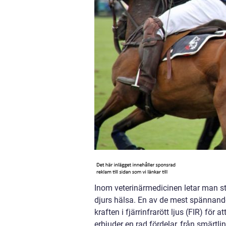
Inom veterinärmedicinen letar man stä
djurs hälsa. En av de mest spännande
kraften i fjärrinfrarött ljus (FIR) fö
erbjuder en rad fördelar, från smärtli