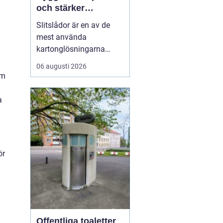
och stärker
varumärket
Slitslådor är en av de
mest använda
kartonglösningarna
inom transport och
06 augusti 2026
logistik, och många
om
företag väljer
leverantörer som
a
standardpack.se för att
säkra både kvalitet och
flexibilitet. En s...
ör
Offentliga toaletter