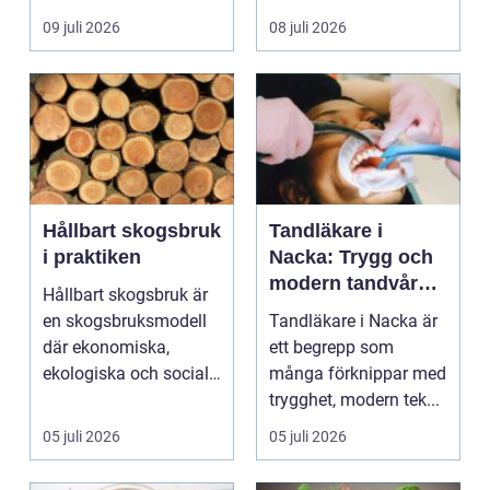
egen liten ...
hjälp i huv...
09 juli 2026
08 juli 2026
Hållbart skogsbruk
Tandläkare i
i praktiken
Nacka: Trygg och
modern tandvård
Hållbart skogsbruk är
nära dig
en skogsbruksmodell
Tandläkare i Nacka är
där ekonomiska,
ett begrepp som
ekologiska och sociala
många förknippar med
värden vägs samman
trygghet, modern tek...
...
05 juli 2026
05 juli 2026