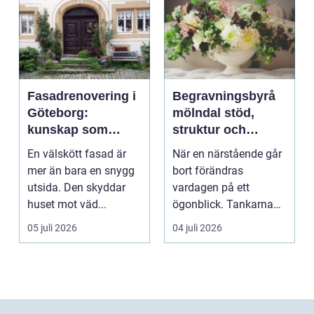
Fasadrenovering i
Begravningsbyrå
Göteborg:
mölndal stöd,
kunskap som
struktur och
lönar sig på lång
omsorg när livet
En välskött fasad är
När en närstående går
sikt
förändras
mer än bara en snygg
bort förändras
utsida. Den skyddar
vardagen på ett
huset mot väd...
ögonblick. Tankarna
snurrar, känslorna
05 juli 2026
04 juli 2026
pendlar ...