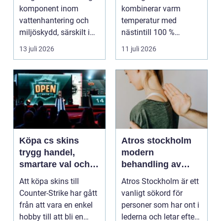
uråldrig logik
komponent inom
kombinerar varm
vattenhantering och
temperatur med
miljöskydd, särskilt i
nästintill 100 %
verksamheter som i...
luftfuktighet för att
13 juli 2026
11 juli 2026
sk...
Köpa cs skins
Atros stockholm
trygg handel,
modern
smartare val och
behandling av
bättre affärer
ledbesvär i
Att köpa skins till
Atros Stockholm är ett
huvudstaden
Counter-Strike har gått
vanligt sökord för
från att vara en enkel
personer som har ont i
hobby till att bli en
lederna och letar efter