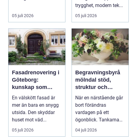
värden vägs samman
trygghet, modern tek...
...
05 juli 2026
05 juli 2026
Fasadrenovering i
Begravningsbyrå
Göteborg:
mölndal stöd,
kunskap som
struktur och
lönar sig på lång
omsorg när livet
En välskött fasad är
När en närstående går
sikt
förändras
mer än bara en snygg
bort förändras
utsida. Den skyddar
vardagen på ett
huset mot väd...
ögonblick. Tankarna
snurrar, känslorna
05 juli 2026
04 juli 2026
pendlar ...