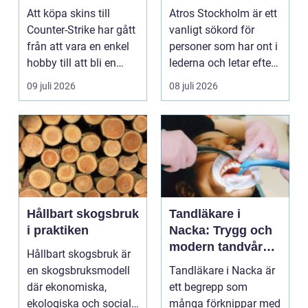
bättre affärer
ledbesvär i
Att köpa skins till
Atros Stockholm är ett
huvudstaden
Counter-Strike har gått
vanligt sökord för
från att vara en enkel
personer som har ont i
hobby till att bli en
lederna och letar efter
egen liten ...
hjälp i huv...
09 juli 2026
08 juli 2026
Hållbart skogsbruk
Tandläkare i
i praktiken
Nacka: Trygg och
modern tandvård
Hållbart skogsbruk är
nära dig
en skogsbruksmodell
Tandläkare i Nacka är
där ekonomiska,
ett begrepp som
ekologiska och sociala
många förknippar med