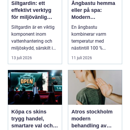
Siltgardin: ett
Ångbastu hemma
effektivt verktyg
eller på spa:
för miljövänlig
Modern
vattenhantering
återhämtning med
Siltgardin är en viktig
En ångbastu
uråldrig logik
komponent inom
kombinerar varm
vattenhantering och
temperatur med
miljöskydd, särskilt i
nästintill 100 %
verksamheter som i...
luftfuktighet för att
13 juli 2026
11 juli 2026
sk...
Köpa cs skins
Atros stockholm
trygg handel,
modern
smartare val och
behandling av