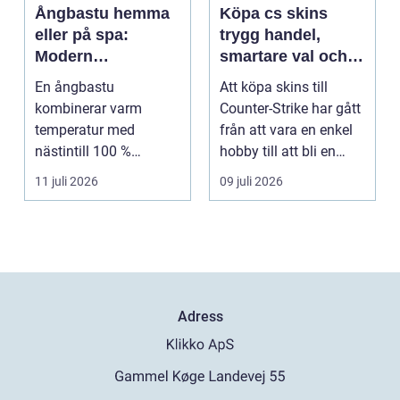
Ångbastu hemma
Köpa cs skins
eller på spa:
trygg handel,
Modern
smartare val och
återhämtning med
bättre affärer
En ångbastu
Att köpa skins till
uråldrig logik
kombinerar varm
Counter-Strike har gått
temperatur med
från att vara en enkel
nästintill 100 %
hobby till att bli en
luftfuktighet för att
egen liten ...
11 juli 2026
09 juli 2026
sk...
Adress