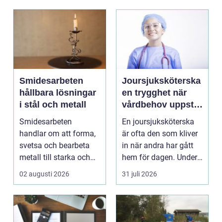
Smidesarbeten
Joursjuksköterska
hållbara lösningar
en trygghet när
i stål och metall
vårdbehov uppstår
dygnet runt
Smidesarbeten
En joursjuksköterska
handlar om att forma,
är ofta den som kliver
svetsa och bearbeta
in när andra har gått
metall till starka och
hem för dagen. Under
hållbara konstruktion...
sena kvällar,...
02 augusti 2026
31 juli 2026