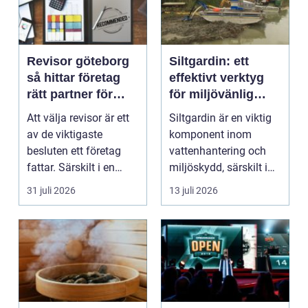
Revisor göteborg
Siltgardin: ett
så hittar företag
effektivt verktyg
rätt partner för
för miljövänlig
trygg tillväxt
vattenhantering
Att välja revisor är ett
Siltgardin är en viktig
av de viktigaste
komponent inom
besluten ett företag
vattenhantering och
fattar. Särskilt i en
miljöskydd, särskilt i
företagsintensi...
verksamheter som i...
31 juli 2026
13 juli 2026