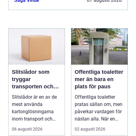
Saga Vinde
07 augusti 2026
Slitslådor som
Offentliga toaletter
tryggar
mer än bara en
transporten och
plats för paus
stärker varumärket
Slitslådor är en av de
Offentliga toaletter
mest använda
pratas sällan om, men
kartonglösningarna
påverkar vardagen för
inom transport och
nästan alla. När en
logis...
stad, park elle...
06 augusti 2026
02 augusti 2026