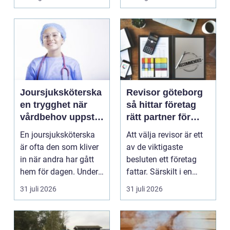
Joursjuksköterska
Revisor göteborg
en trygghet när
så hittar företag
vårdbehov uppstår
rätt partner för
dygnet runt
trygg tillväxt
En joursjuksköterska
Att välja revisor är ett
är ofta den som kliver
av de viktigaste
in när andra har gått
besluten ett företag
hem för dagen. Under
fattar. Särskilt i en
sena kvällar,...
företagsintensi...
31 juli 2026
31 juli 2026