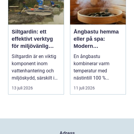
Siltgardin: ett
Ångbastu hemma
effektivt verktyg
eller på spa:
för miljövänlig
Modern
vattenhantering
återhämtning med
Siltgardin är en viktig
En ångbastu
uråldrig logik
komponent inom
kombinerar varm
vattenhantering och
temperatur med
miljöskydd, särskilt i
nästintill 100 %
verksamheter som i...
luftfuktighet för att
13 juli 2026
11 juli 2026
sk...
Adress