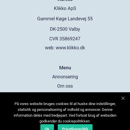
web:
www.klikko.dk
Menu
Annonsering
Om oss
Cookies
På vores website bruges cookies til at huske dine indstillinger,
Kontakta oss
statistik og personalisering af indhold og annoncer. Denne
Sitemap
information deles med tredjepart. Ved fortsat brug af websiden
godkender du cookiepolitikken.
Ok
Privatlivspolitik