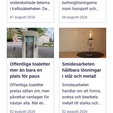
underskattade delarna
kartonglösningarna
i trafiksäkerheten. De
inom transport och
syns överallt, men
logis...
07 augusti 2026
06 augusti 2026
märk...
Offentliga toaletter
Smidesarbeten
mer än bara en
hållbara lösningar
plats för paus
i stål och metall
Offentliga toaletter
Smidesarbeten
pratas sällan om, men
handlar om att forma,
påverkar vardagen för
svetsa och bearbeta
nästan alla. När en
metall till starka och
stad, park elle...
hållbara konstruktion...
02 augusti 2026
02 augusti 2026