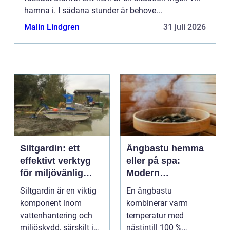
hamna i. I sådana stunder är behove...
Malin Lindgren
31 juli 2026
Siltgardin: ett
Ångbastu hemma
effektivt verktyg
eller på spa:
för miljövänlig
Modern
vattenhantering
återhämtning med
Siltgardin är en viktig
En ångbastu
uråldrig logik
komponent inom
kombinerar varm
vattenhantering och
temperatur med
miljöskydd, särskilt i
nästintill 100 %