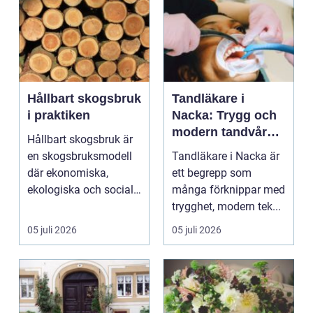
Hållbart skogsbruk
Tandläkare i
i praktiken
Nacka: Trygg och
modern tandvård
Hållbart skogsbruk är
nära dig
en skogsbruksmodell
Tandläkare i Nacka är
där ekonomiska,
ett begrepp som
ekologiska och sociala
många förknippar med
värden vägs samman
trygghet, modern tek...
...
05 juli 2026
05 juli 2026