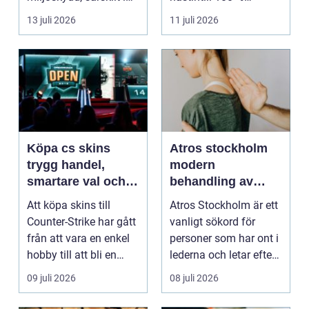
verksamheter som i...
luftfuktighet för att
13 juli 2026
11 juli 2026
sk...
Köpa cs skins
Atros stockholm
trygg handel,
modern
smartare val och
behandling av
bättre affärer
ledbesvär i
Att köpa skins till
Atros Stockholm är ett
huvudstaden
Counter-Strike har gått
vanligt sökord för
från att vara en enkel
personer som har ont i
hobby till att bli en
lederna och letar efter
egen liten ...
hjälp i huv...
09 juli 2026
08 juli 2026