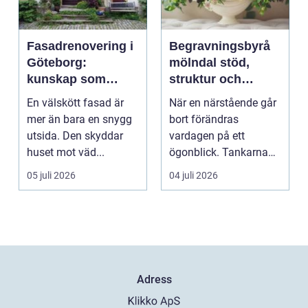
Fasadrenovering i
Begravningsbyrå
Göteborg:
mölndal stöd,
kunskap som
struktur och
lönar sig på lång
omsorg när livet
En välskött fasad är
När en närstående går
sikt
förändras
mer än bara en snygg
bort förändras
utsida. Den skyddar
vardagen på ett
huset mot väd...
ögonblick. Tankarna
snurrar, känslorna
05 juli 2026
04 juli 2026
pendlar ...
Adress