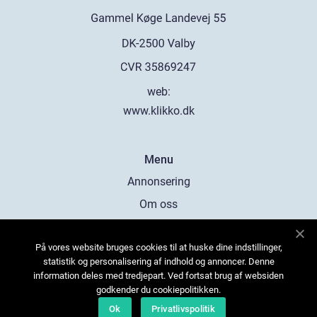
web:
www.klikko.dk
Menu
Annonsering
Om oss
Cookies
På vores website bruges cookies til at huske dine indstillinger,
Kontakta oss
statistik og personalisering af indhold og annoncer. Denne
Sitemap
information deles med tredjepart. Ved fortsat brug af websiden
godkender du cookiepolitikken.
Ok
Privatlivspolitik