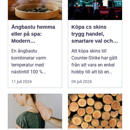
Ångbastu hemma
Köpa cs skins
eller på spa:
trygg handel,
Modern
smartare val och
återhämtning med
bättre affärer
En ångbastu
Att köpa skins till
uråldrig logik
kombinerar varm
Counter-Strike har gått
temperatur med
från att vara en enkel
nästintill 100 %
hobby till att bli en
luftfuktighet för att
egen liten ...
11 juli 2026
09 juli 2026
sk...