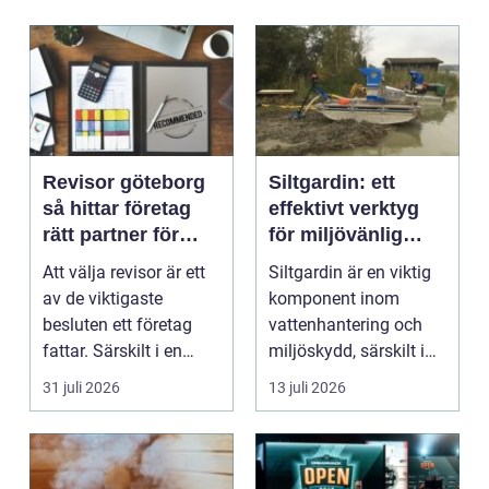
Revisor göteborg
Siltgardin: ett
så hittar företag
effektivt verktyg
rätt partner för
för miljövänlig
trygg tillväxt
vattenhantering
Att välja revisor är ett
Siltgardin är en viktig
av de viktigaste
komponent inom
besluten ett företag
vattenhantering och
fattar. Särskilt i en
miljöskydd, särskilt i
företagsintensi...
verksamheter som i...
31 juli 2026
13 juli 2026