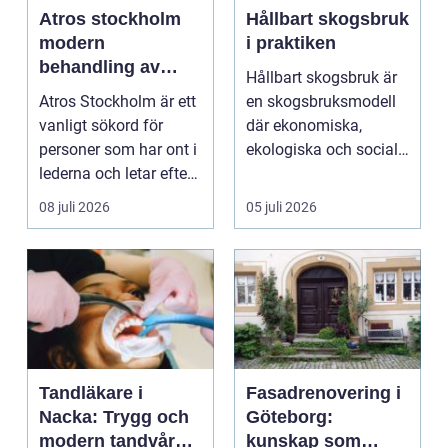
Atros stockholm
Hållbart skogsbruk
modern
i praktiken
behandling av
Hållbart skogsbruk är
ledbesvär i
Atros Stockholm är ett
en skogsbruksmodell
huvudstaden
vanligt sökord för
där ekonomiska,
personer som har ont i
ekologiska och sociala
lederna och letar efter
värden vägs samman
hjälp i huv...
...
08 juli 2026
05 juli 2026
Tandläkare i
Fasadrenovering i
Nacka: Trygg och
Göteborg:
modern tandvård
kunskap som