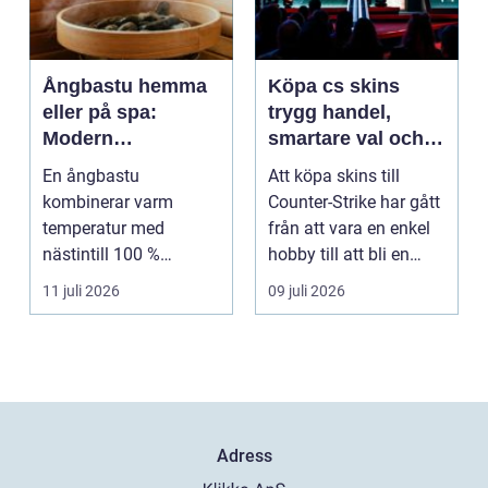
Ångbastu hemma
Köpa cs skins
eller på spa:
trygg handel,
Modern
smartare val och
återhämtning med
bättre affärer
En ångbastu
Att köpa skins till
uråldrig logik
kombinerar varm
Counter-Strike har gått
temperatur med
från att vara en enkel
nästintill 100 %
hobby till att bli en
luftfuktighet för att
egen liten ...
11 juli 2026
09 juli 2026
sk...
Adress