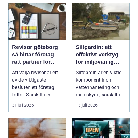
Revisor göteborg
Siltgardin: ett
så hittar företag
effektivt verktyg
rätt partner för
för miljövänlig
trygg tillväxt
vattenhantering
Att välja revisor är ett
Siltgardin är en viktig
av de viktigaste
komponent inom
besluten ett företag
vattenhantering och
fattar. Särskilt i en
miljöskydd, särskilt i
företagsintensi...
verksamheter som i...
31 juli 2026
13 juli 2026