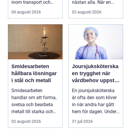
inom transport och
nästan alla. När en
logis...
stad, park elle...
06 augusti 2026
02 augusti 2026
Smidesarbeten
Joursjuksköterska
hållbara lösningar
en trygghet när
i stål och metall
vårdbehov uppstår
dygnet runt
Smidesarbeten
En joursjuksköterska
handlar om att forma,
är ofta den som kliver
svetsa och bearbeta
in när andra har gått
metall till starka och
hem för dagen. Under
hållbara konstruktion...
sena kvällar,...
02 augusti 2026
31 juli 2026