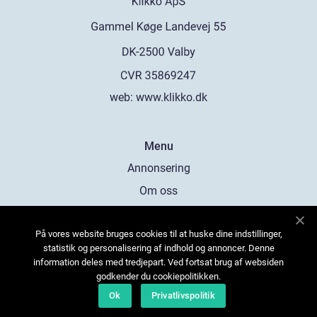
web:
www.klikko.dk
Menu
Annonsering
Om oss
Cookies
På vores website bruges cookies til at huske dine indstillinger,
Kontakta oss
statistik og personalisering af indhold og annoncer. Denne
Sitemap
information deles med tredjepart. Ved fortsat brug af websiden
godkender du cookiepolitikken.
Ok
Privatlivspolitik