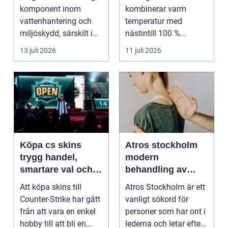
uråldrig logik
komponent inom
kombinerar varm
vattenhantering och
temperatur med
miljöskydd, särskilt i
nästintill 100 %
verksamheter som i...
luftfuktighet för att
13 juli 2026
11 juli 2026
sk...
Köpa cs skins
Atros stockholm
trygg handel,
modern
smartare val och
behandling av
bättre affärer
ledbesvär i
Att köpa skins till
Atros Stockholm är ett
huvudstaden
Counter-Strike har gått
vanligt sökord för
från att vara en enkel
personer som har ont i
hobby till att bli en
lederna och letar efter