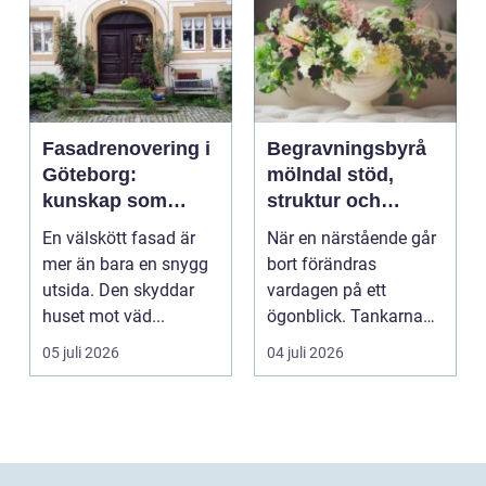
Fasadrenovering i
Begravningsbyrå
Göteborg:
mölndal stöd,
kunskap som
struktur och
lönar sig på lång
omsorg när livet
En välskött fasad är
När en närstående går
sikt
förändras
mer än bara en snygg
bort förändras
utsida. Den skyddar
vardagen på ett
huset mot väd...
ögonblick. Tankarna
snurrar, känslorna
05 juli 2026
04 juli 2026
pendlar ...