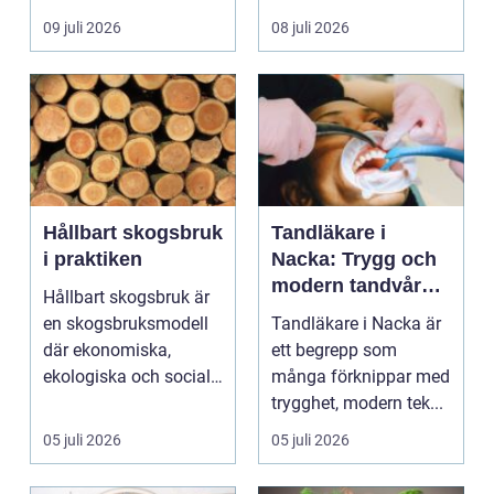
egen liten ...
hjälp i huv...
09 juli 2026
08 juli 2026
Hållbart skogsbruk
Tandläkare i
i praktiken
Nacka: Trygg och
modern tandvård
Hållbart skogsbruk är
nära dig
en skogsbruksmodell
Tandläkare i Nacka är
där ekonomiska,
ett begrepp som
ekologiska och sociala
många förknippar med
värden vägs samman
trygghet, modern tek...
...
05 juli 2026
05 juli 2026