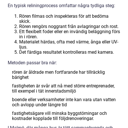
En typisk reliningprocess omfattar några tydliga steg:
Rören filmas och inspekteras för att bedöma
skick.
Rören rengörs noggrant från avlagringar och rost.
Ett flexibelt foder eller en invändig beläggning förs
in i rören.
Materialet härdas, ofta med värme, ånga eller UV-
ljus.
Det färdiga resultatet kontrolleras med kamera.
Metoden passar bra när:
rören är åldrade men fortfarande har tillräcklig
bärighet
fastigheten är svår att nå med större entreprenader,
till exempel i tät innerstadsmiljö
boende eller verksamheter inte kan vara utan vatten
och avlopp under längre tid
fastighetsägare vill minska byggstörningar och
kostnader kopplade till följdrenoveringar.
I Malmö, där många hus är tätt sammanbyggda och