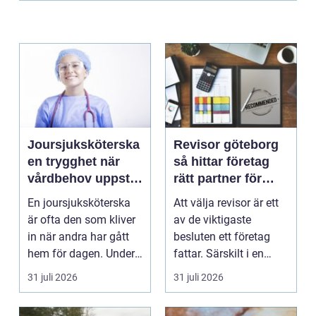
Joursjuksköterska
Revisor göteborg
en trygghet när
så hittar företag
vårdbehov uppstår
rätt partner för
dygnet runt
trygg tillväxt
En joursjuksköterska
Att välja revisor är ett
är ofta den som kliver
av de viktigaste
in när andra har gått
besluten ett företag
hem för dagen. Under
fattar. Särskilt i en
sena kvällar,...
företagsintensi...
31 juli 2026
31 juli 2026