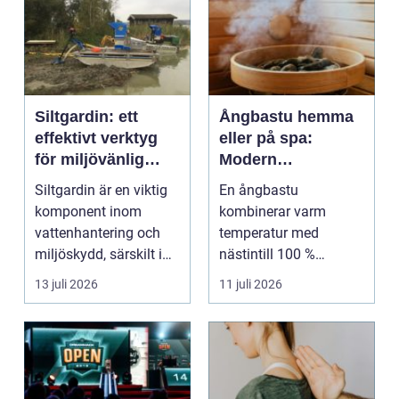
Siltgardin: ett
Ångbastu hemma
effektivt verktyg
eller på spa:
för miljövänlig
Modern
vattenhantering
återhämtning med
Siltgardin är en viktig
En ångbastu
uråldrig logik
komponent inom
kombinerar varm
vattenhantering och
temperatur med
miljöskydd, särskilt i
nästintill 100 %
verksamheter som i...
luftfuktighet för att
13 juli 2026
11 juli 2026
sk...