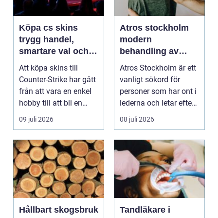
Köpa cs skins
Atros stockholm
trygg handel,
modern
smartare val och
behandling av
bättre affärer
ledbesvär i
Att köpa skins till
Atros Stockholm är ett
huvudstaden
Counter-Strike har gått
vanligt sökord för
från att vara en enkel
personer som har ont i
hobby till att bli en
lederna och letar efter
egen liten ...
hjälp i huv...
09 juli 2026
08 juli 2026
Hållbart skogsbruk
Tandläkare i