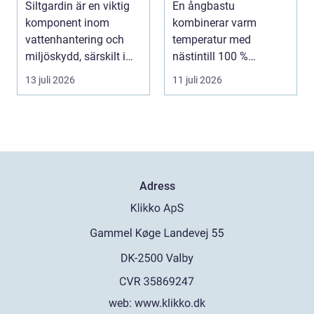
Siltgardin är en viktig
En ångbastu
uråldrig logik
komponent inom
kombinerar varm
vattenhantering och
temperatur med
miljöskydd, särskilt i
nästintill 100 %
verksamheter som i...
luftfuktighet för att sk...
13 juli 2026
11 juli 2026
Adress
web:
www.klikko.dk