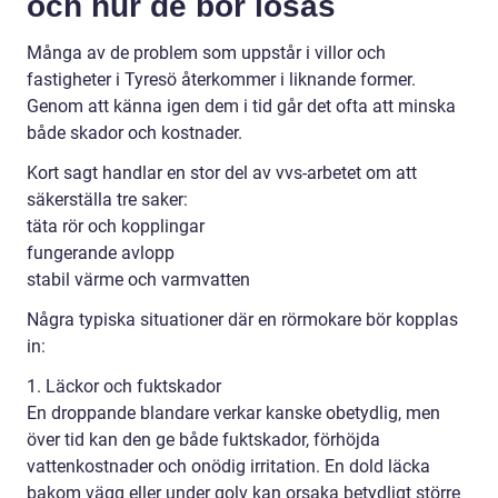
och hur de bör lösas
Många av de problem som uppstår i villor och
fastigheter i Tyresö återkommer i liknande former.
Genom att känna igen dem i tid går det ofta att minska
både skador och kostnader.
Kort sagt handlar en stor del av vvs-arbetet om att
säkerställa tre saker:
täta rör och kopplingar
fungerande avlopp
stabil värme och varmvatten
Några typiska situationer där en rörmokare bör kopplas
in:
1. Läckor och fuktskador
En droppande blandare verkar kanske obetydlig, men
över tid kan den ge både fuktskador, förhöjda
vattenkostnader och onödig irritation. En dold läcka
bakom vägg eller under golv kan orsaka betydligt större