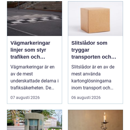
Vägmarkeringar
Slitslådor som
linjer som styr
tryggar
trafiken och
transporten och
minskar olyckor
stärker varumärket
Vägmarkeringar är en
Slitslådor är en av de
av de mest
mest använda
underskattade delarna i
kartonglösningarna
trafiksäkerheten. De
inom transport och
syns överallt, men
logis...
07 augusti 2026
06 augusti 2026
märk...