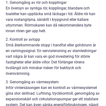
1. Genomgång av rör och kopplingar
En översyn av synliga rör, kopplingar, blandare och
toaletter kan upptäcka små läckage i tid. Äldre rör kan
vara rostangripna, särskilt i krypgrund eller kallare
utrymmen. Rörmokaren kan då rekommendera byte
innan rören ger upp helt.
2. Kontroll av avlopp
Små återkommande stopp i handfat eller golvbrunn är
en varningssignal. En servisrensning av stamledningar
vart några år kan vara en god investering för större
fastigheter eller äldre villor. Det förlänger rörens
livslängd och minskar risken för baktryck och
översvämning.
3. Genomgång av värmesystem
Inför vintersäsongen kan en kontroll av värmesystemet
göra stor skillnad. Luftning, tryckkontroll, genomgång av
expansionskärl och cirkulationspumpar ger ett stabilare
system. Det kan även sänka energiförbrukningen, något