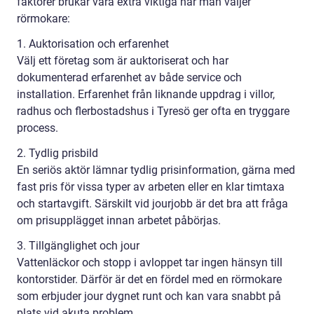
faktorer brukar vara extra viktiga när man väljer
rörmokare:
1. Auktorisation och erfarenhet
Välj ett företag som är auktoriserat och har
dokumenterad erfarenhet av både service och
installation. Erfarenhet från liknande uppdrag i villor,
radhus och flerbostadshus i Tyresö ger ofta en tryggare
process.
2. Tydlig prisbild
En seriös aktör lämnar tydlig prisinformation, gärna med
fast pris för vissa typer av arbeten eller en klar timtaxa
och startavgift. Särskilt vid jourjobb är det bra att fråga
om prisupplägget innan arbetet påbörjas.
3. Tillgänglighet och jour
Vattenläckor och stopp i avloppet tar ingen hänsyn till
kontorstider. Därför är det en fördel med en rörmokare
som erbjuder jour dygnet runt och kan vara snabbt på
plats vid akuta problem.