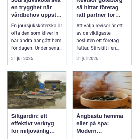
en trygghet när
så hittar företag
vårdbehov uppstår
rätt partner för
dygnet runt
trygg tillväxt
En joursjuksköterska är
Att välja revisor är ett
ofta den som kliver in
av de viktigaste
när andra har gått hem
besluten ett företag
för dagen. Under sena
fattar. Särskilt i en
kvällar,...
företagsintensi...
31 juli 2026
31 juli 2026
Siltgardin: ett
Ångbastu hemma
effektivt verktyg
eller på spa:
för miljövänlig
Modern
vattenhantering
återhämtning med