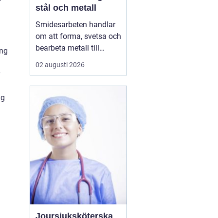
stål och metall
Smidesarbeten handlar
om att forma, svetsa och
bearbeta metall till
ing
starka och hållbara
02 augusti 2026
konstruktioner. Det kan
v
vara allt från räcken och
trappor till stora
ng
stålkonstruktioner i
industrin. När smidet
utförs rätt får du
produkter som håller
länge, tål...
Joursjuksköterska