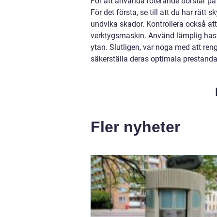
För att använda roterande borstar på e
För det första, se till att du har rät
undvika skador. Kontrollera också att
verktygsmaskin. Använd lämplig hasti
ytan. Slutligen, var noga med att ren
säkerställa deras optimala prestanda
Fler nyheter