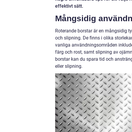
effektivt sätt.
Mångsidig användni
Roterande borstar är en mångsidig t
och slipning. De finns i olika storlek
vanliga användningsområden inkludera
färg och rost, samt slipning av ojäm
borstar kan du spara tid och ansträn
eller slipning.