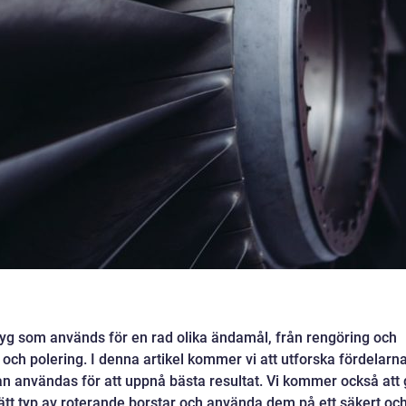
ktyg som används för en rad olika ändamål, från rengöring och
 och polering. I denna artikel kommer vi att utforska fördelarn
n användas för att uppnå bästa resultat. Vi kommer också att
rätt typ av roterande borstar och använda dem på ett säkert oc