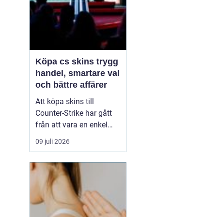
Köpa cs skins trygg
handel, smartare val
och bättre affärer
Att köpa skins till
Counter-Strike har gått
från att vara en enkel
hobby till att bli en egen
09 juli 2026
liten ekonomi. Värdet på
en kniv eller ett ovanligt
vapen kan motsvara en
mobiltelefon, och
misstag kan bli dyra.
Därför söker många