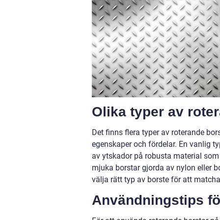
Olika typer av rote
Det finns flera typer av roterande bo
egenskaper och fördelar. En vanlig t
av ytskador på robusta material som m
mjuka borstar gjorda av nylon eller bo
välja rätt typ av borste för att matc
Användningstips fö