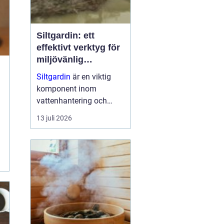
Siltgardin: ett
effektivt verktyg för
miljövänlig
vattenhantering
Siltgardin
är en viktig
komponent inom
vattenhantering och
miljöskydd, särskilt i
13 juli 2026
verksamheter som
involverar muddring och
sjögrävning. Dessa
barriärer hjälper till att
minska grumling och
sp...