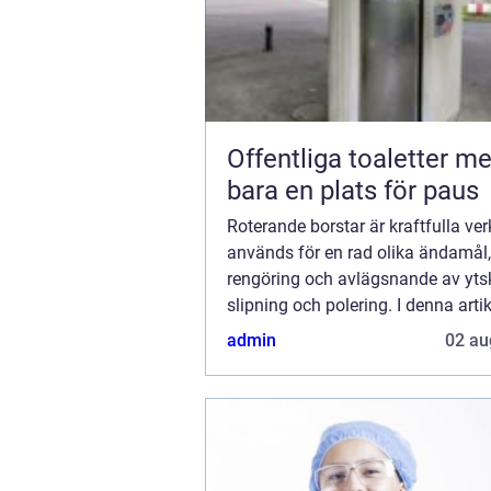
Offentliga toaletter mer än
bara en plats för paus
Roterande borstar är kraftfulla ve
används för en rad olika ändamål,
rengöring och avlägsnande av ytsk
slipning och polering. I denna artik
kommer vi att utforska fördelarna 
admin
02 au