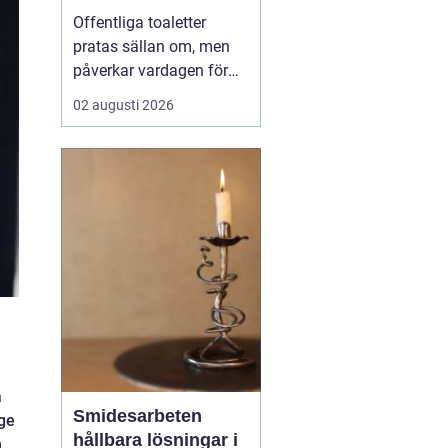
Offentliga toaletter
pratas sällan om, men
påverkar vardagen för
nästan alla. När en stad,
02 augusti 2026
park eller reseknut
saknar fungerande
toaletter begränsas
människors frihet.
Föräldrar med barn,
äldre, personer med
funktionsnedsättning
och långväga resenäre...
a
Smidesarbeten
 ge
hållbara lösningar i
h