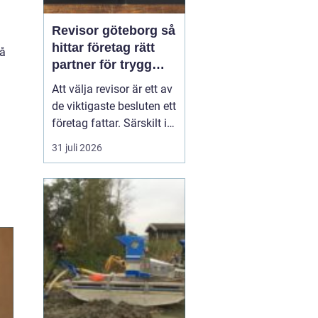
Revisor göteborg så
hittar företag rätt
på
partner för trygg
tillväxt
Att välja revisor är ett av
de viktigaste besluten ett
företag fattar. Särskilt i
en företagsintensiv stad
31 juli 2026
som Göteborg, där allt
från mindre ägarledda
bolag till internationella
koncerner verkar sida vid
sida. En bra revisor gör
mer än att granska s...