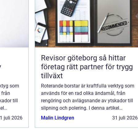
Revisor göteborg så hittar
v
företag rätt partner för trygg
tillväxt
rktyg som
Roterande borstar är kraftfulla verktyg som
 från
används för en rad olika ändamål, från
ador till
rengöring och avlägsnande av ytskador till
el
slipning och polering. I denna artikel
med ...
kommer vi att utforska fördelarna med ...
1 juli 2026
Malin Lindgren
31 juli 2026