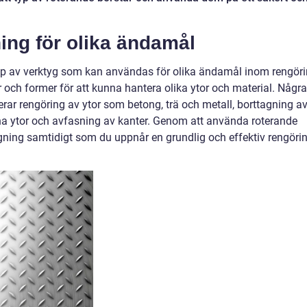
ng för olika ändamål
yp av verktyg som kan användas för olika ändamål inom rengör
ar och former för att kunna hantera olika ytor och material. Några
r rengöring av ytor som betong, trä och metall, borttagning a
na ytor och avfasning av kanter. Genom att använda roterande
gning samtidigt som du uppnår en grundlig och effektiv rengöri