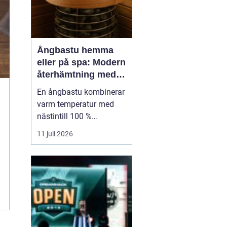
Ångbastu hemma
eller på spa: Modern
återhämtning med
uråldrig logik
En ångbastu kombinerar
varm temperatur med
nästintill 100 %
luftfuktighet för att
11 juli 2026
skapa en intensiv men
skonsam
värmeupplevelse. Till
skillnad från en
torrbastu arbetar den
mer med fukt än extrem
värme, vilket g&o...