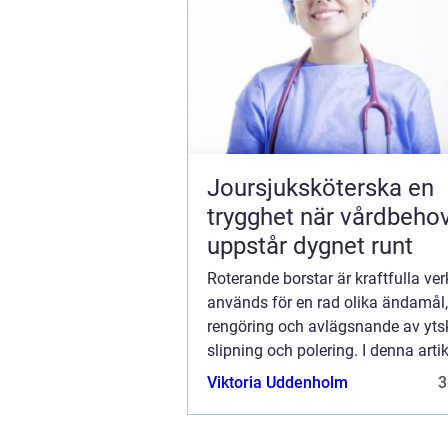
Joursjuksköterska en
trygghet när vårdbeho
uppstår dygnet runt
Roterande borstar är kraftfulla ve
används för en rad olika ändamål,
rengöring och avlägsnande av ytsk
slipning och polering. I denna artik
kommer vi att utforska fördelarna 
Viktoria Uddenholm
3