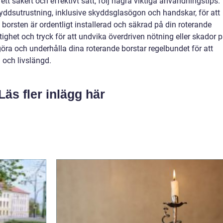
tt säkert och effektivt sätt, följ några viktiga användningstips.
t skyddsutrustning, inklusive skyddsglasögon och handskar, för att
 borsten är ordentligt installerad och säkrad på din roterande
ghet och tryck för att undvika överdriven nötning eller skador 
göra och underhålla dina roterande borstar regelbundet för att
 och livslängd.
Läs fler inlägg här