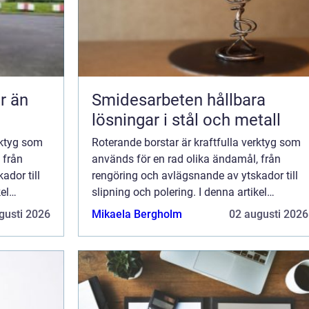
Smidesarbeten hållbara
lösningar i stål och metall
rktyg som
Roterande borstar är kraftfulla verktyg som
 från
används för en rad olika ändamål, från
ador till
rengöring och avlägsnande av ytskador till
el
slipning och polering. I denna artikel
med ...
kommer vi att utforska fördelarna med ...
gusti 2026
Mikaela Bergholm
02 augusti 2026