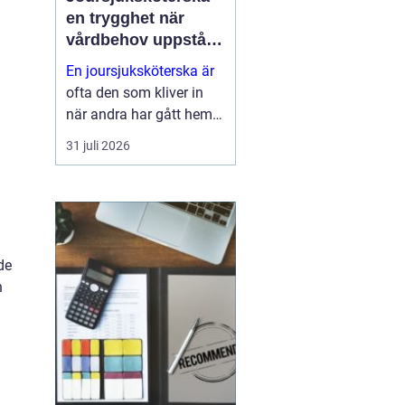
en trygghet när
vårdbehov uppstår
dygnet runt
En joursjuksköterska är
ofta den som kliver in
när andra har gått hem
för dagen. Under sena
31 juli 2026
kvällar, nätter och helger
ansvarar jouren för att
människor på
äldreboenden, LSS-
boenden, inom
de
socialpsykiatrin och i
n
ord...