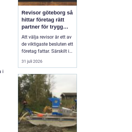
Revisor göteborg så
hittar företag rätt
partner för trygg
tillväxt
Att välja revisor är ett av
de viktigaste besluten ett
företag fattar. Särskilt i
en företagsintensiv stad
31 juli 2026
som Göteborg, där allt
 i
från mindre ägarledda
bolag till internationella
koncerner verkar sida vid
sida. En bra revisor gör
mer än att granska s...