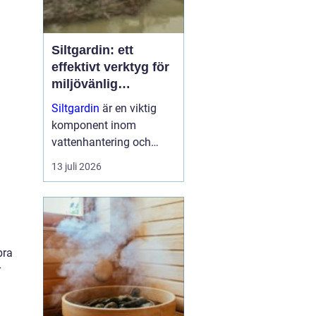
Siltgardin: ett
effektivt verktyg för
miljövänlig
vattenhantering
Siltgardin
är en viktig
komponent inom
vattenhantering och
miljöskydd, särskilt i
13 juli 2026
verksamheter som
involverar muddring och
sjögrävning. Dessa
barriärer hjälper till att
minska grumling och
bra
sp...
r