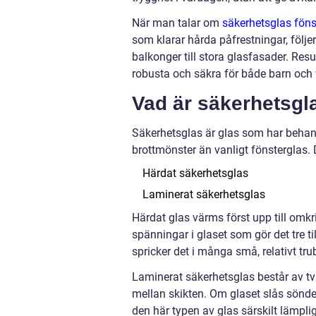
När man talar om
säkerhetsglas fönst
som klarar hårda påfrestningar, följe
balkonger till stora glasfasader. Res
robusta och säkra för både barn och
Vad är säkerhetsgla
Säkerhetsglas är glas som har behandl
brottmönster än vanligt fönsterglas. 
Härdat säkerhetsglas
Laminerat säkerhetsglas
Härdat glas värms först upp till omk
spänningar i glaset som gör det tre ti
spricker det i många små, relativt tru
Laminerat säkerhetsglas består av t
mellan skikten. Om glaset slås sönder h
den här typen av glas särskilt lämplig