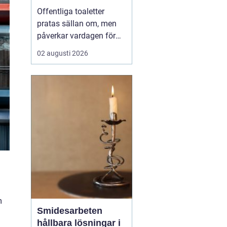
Offentliga toaletter
pratas sällan om, men
påverkar vardagen för
nästan alla. När en stad,
02 augusti 2026
park eller reseknut
saknar fungerande
toaletter begränsas
människors frihet.
Föräldrar med barn,
äldre, personer med
funktionsnedsättning
och långväga resenäre...
m
Smidesarbeten
hållbara lösningar i