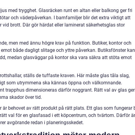
jus med trygghet. Glasräcken runt en altan eller balkong ger fri
ötar och väderpåverkan. I barnfamiljer blir det extra viktigt att
r vid brott. Där gör härdat eller laminerat säkerhetsglas stor
ande, men med ännu högre krav på funktion. Butiker, kontor och
 emot både dagligt slitage och yttre påverkan. Butiksfönster kan
d, medan glasväggar på kontor ska vara säkra att stöta emot
rottshallar, ställs de tuffaste kraven. Här måste glas tåla slag,
mtidigt som utrymmena ska kännas öppna och välkomnande.
r runt trapphus dimensioneras därför noggrant. Rätt val av glas ger
mma skador över tid.
är behovet av rätt produkt på rätt plats. Ett glas som fungerar 
 rätt val för en glasfasad i ett köpcentrum, och tvärtom. Därför ä
örer avgörande redan i planeringsskedet.