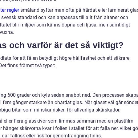
er regler
småland syftar man ofta på härdat eller laminerat gla
r svensk standard och kan anpassas till allt från altaner och
ultatet blir miljöer som känns öppna och ljusa, men samtidigt
 vuxna.
s och varför är det så viktigt?
ats för att få en betydligt högre hållfasthet och ett säkrare
Det finns främst två typer:
ring 600 grader och kyls sedan snabbt ned. Den processen skap
ll fem gånger starkare än ohärdat glas. När glaset väl går sönder
bbiga bitar som minskar risken för allvarliga skärskador.
vå eller flera glasskivor som limmas samman med en plastfilm
änger skärvorna kvar i folien i stället för att falla ner, vilket gö
 där fallrisk eller risk för genomträngning finns.