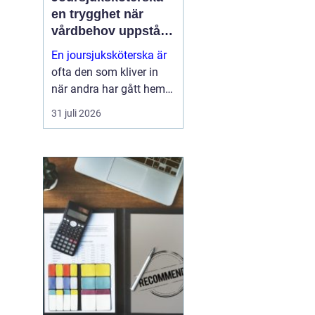
en trygghet när
vårdbehov uppstår
dygnet runt
En joursjuksköterska är
ofta den som kliver in
när andra har gått hem
för dagen. Under sena
31 juli 2026
kvällar, nätter och helger
ansvarar jouren för att
människor på
äldreboenden, LSS-
boenden, inom
socialpsykiatrin och i
ord...