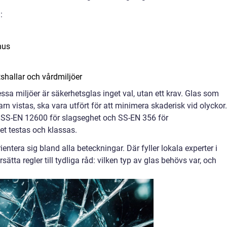
:
hus
tshallar och vårdmiljöer
ssa miljöer är säkerhetsglas inget val, utan ett krav. Glas som
arn vistas, ska vara utfört för att minimera skaderisk vid olyckor.
 SS-EN 12600 för slagseghet och SS-EN 356 för
t testas och klassas.
ientera sig bland alla beteckningar. Där fyller lokala experter i
ätta regler till tydliga råd: vilken typ av glas behövs var, och