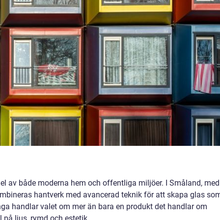
r del av både moderna hem och offentliga miljöer. I Småland, med
 kombineras hantverk med avancerad teknik för att skapa glas so
ga handlar valet om mer än bara en produkt det handlar om
l på ljus, rymd och estetik.