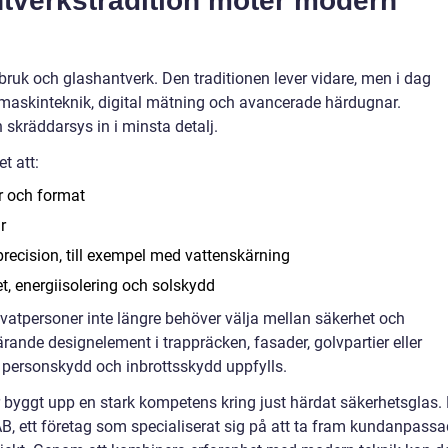
tverkstradition möter modern
bruk och glashantverk. Den traditionen lever vidare, men i dag
askinteknik, digital mätning och avancerade härdugnar.
 skräddarsys in i minsta detalj.
t att:
r och format
r
recision, till exempel med vattenskärning
, energiisolering och solskydd
rivatpersoner inte längre behöver välja mellan säkerhet och
nde designelement i trappräcken, fasader, golvpartier eller
personskydd och inbrottsskydd uppfylls.
 byggt upp en stark kompetens kring just härdat säkerhetsglas. 
, ett företag som specialiserat sig på att ta fram kundanpass