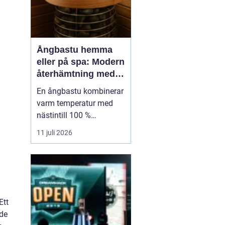
Ångbastu hemma
eller på spa: Modern
återhämtning med
uråldrig logik
En ångbastu kombinerar
varm temperatur med
nästintill 100 %
luftfuktighet för att
11 juli 2026
skapa en intensiv men
skonsam
värmeupplevelse. Till
skillnad från en
torrbastu arbetar den
mer med fukt än extrem
Ett
värme, vilket g&o...
ade