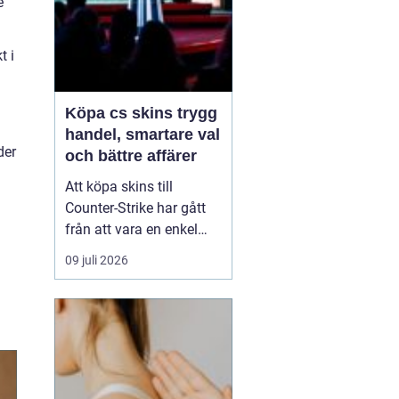
e
t i
Köpa cs skins trygg
handel, smartare val
der
och bättre affärer
Att köpa skins till
Counter-Strike har gått
från att vara en enkel
hobby till att bli en egen
09 juli 2026
liten ekonomi. Värdet på
en kniv eller ett ovanligt
vapen kan motsvara en
mobiltelefon, och
misstag kan bli dyra.
Därför söker många