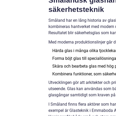
Småländsk glashan
säkerhetsteknik
Småland har en lång historia av glas
kombineras hantverket med modern m
Resultatet blir säkerhetsglas som kan
Med moderna produktionslinjer går de
Härda glas i många olika tjockleka
Forma böjt glas till speciallösninga
Skära och bearbeta glas med hög p
Kombinera funktioner, som säkerhet
Utvecklingen gör att arkitekter och p
utseende. Glas kan användas som bära
glasgångar samtidigt som kraven på 
I Småland finns flera aktörer som har
exempel är Glasteknik i Emmaboda AB