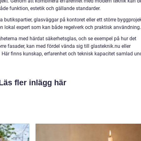
ojekt. Genom att kombinera erfarenhet med modern teknik kan d
åde funktion, estetik och gällande standarder.
butikspartier, glasväggar på kontoret eller ett större byggprojek
v en lokal expert som kan både regelverk och praktisk användning.
igheterna med härdat säkerhetsglas, och se exempel på hur det
örre fasader, kan med fördel vända sig till glasteknik.nu eller
Här finns kunskap, erfarenhet och teknisk kapacitet samlad un
Läs fler inlägg här