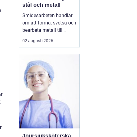
stål och metall
s
Smidesarbeten handlar
om att forma, svetsa och
bearbeta metall till
starka och hållbara
02 augusti 2026
konstruktioner. Det kan
vara allt från räcken och
trappor till stora
stålkonstruktioner i
industrin. När smidet
utförs rätt får du
produkter som håller
ar
länge, tål...
,
r
Joursjuksköterska