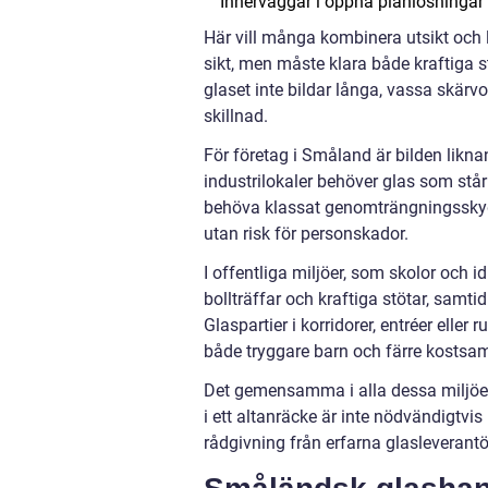
Innerväggar i öppna planlösningar
Här vill många kombinera utsikt och l
sikt, men måste klara både kraftiga st
glaset inte bildar långa, vassa skärvo
skillnad.
För företag i Småland är bilden likn
industrilokaler behöver glas som står
behöva klassat genomträngningsskyd
utan risk för personskador.
I offentliga miljöer, som skolor och id
bollträffar och kraftiga stötar, sa
Glaspartier i korridorer, entréer elle
både tryggare barn och färre kostsa
Det gemensamma i alla dessa miljöer 
i ett altanräcke är inte nödvändigtvis
rådgivning från erfarna glasleverant