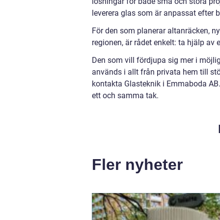
lösningar för både små och stora pr
leverera glas som är anpassat efter b
För den som planerar altanräcken, nya 
regionen, är rådet enkelt: ta hjälp a
Den som vill fördjupa sig mer i möjl
används i allt från privata hem till st
kontakta Glasteknik i Emmaboda AB. 
ett och samma tak.
Fler nyheter