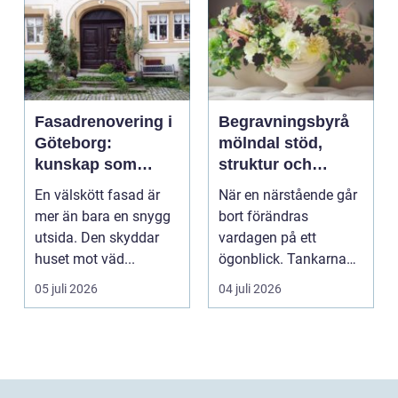
Fasadrenovering i
Begravningsbyrå
Göteborg:
mölndal stöd,
kunskap som
struktur och
lönar sig på lång
omsorg när livet
En välskött fasad är
När en närstående går
sikt
förändras
mer än bara en snygg
bort förändras
utsida. Den skyddar
vardagen på ett
huset mot väd...
ögonblick. Tankarna
snurrar, känslorna
05 juli 2026
04 juli 2026
pendlar ...