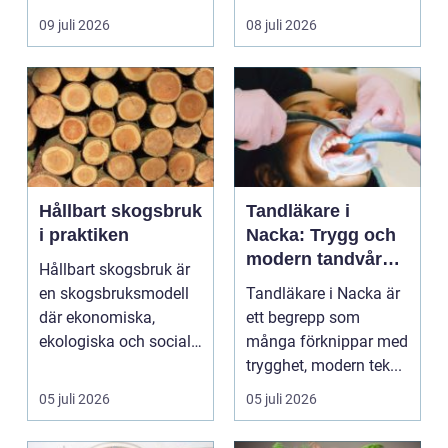
egen liten ...
hjälp i huv...
09 juli 2026
08 juli 2026
Hållbart skogsbruk
Tandläkare i
i praktiken
Nacka: Trygg och
modern tandvård
Hållbart skogsbruk är
nära dig
en skogsbruksmodell
Tandläkare i Nacka är
där ekonomiska,
ett begrepp som
ekologiska och sociala
många förknippar med
värden vägs samman
trygghet, modern tek...
...
05 juli 2026
05 juli 2026