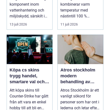
uråldrig logik
komponent inom
kombinerar varm
vattenhantering och
temperatur med
miljöskydd, särskilt i
nästintill 100 %
verksamheter som i...
luftfuktighet för att
13 juli 2026
11 juli 2026
sk...
Köpa cs skins
Atros stockholm
trygg handel,
modern
smartare val och
behandling av
bättre affärer
ledbesvär i
Att köpa skins till
Atros Stockholm är ett
huvudstaden
Counter-Strike har gått
vanligt sökord för
från att vara en enkel
personer som har ont i
hobby till att bli en
lederna och letar efter