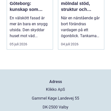
Göteborg:
mölndal stöd,
kunskap som
struktur och
lönar sig på lång
omsorg när livet
En välskött fasad är
När en närstående går
sikt
förändras
mer än bara en snygg
bort förändras
utsida. Den skyddar
vardagen på ett
huset mot väd...
ögonblick. Tankarna
snurrar, känslorna
05 juli 2026
04 juli 2026
pendlar ...
Adress