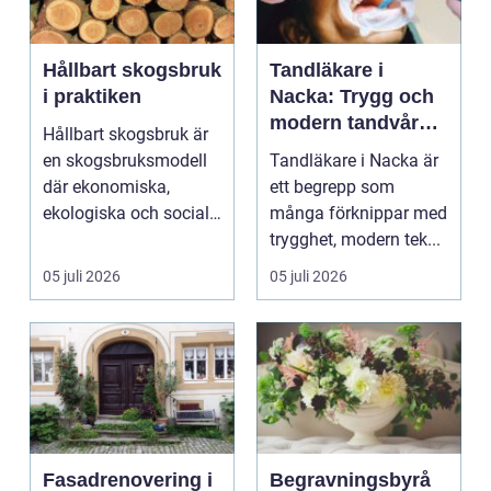
Hållbart skogsbruk
Tandläkare i
i praktiken
Nacka: Trygg och
modern tandvård
Hållbart skogsbruk är
nära dig
en skogsbruksmodell
Tandläkare i Nacka är
där ekonomiska,
ett begrepp som
ekologiska och sociala
många förknippar med
värden vägs samman
trygghet, modern tek...
...
05 juli 2026
05 juli 2026
Fasadrenovering i
Begravningsbyrå