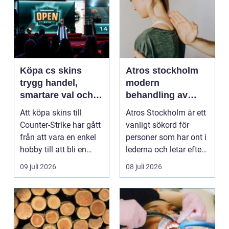
Köpa cs skins
Atros stockholm
trygg handel,
modern
smartare val och
behandling av
bättre affärer
ledbesvär i
Att köpa skins till
Atros Stockholm är ett
huvudstaden
Counter-Strike har gått
vanligt sökord för
från att vara en enkel
personer som har ont i
hobby till att bli en
lederna och letar efter
egen liten ...
hjälp i huv...
09 juli 2026
08 juli 2026