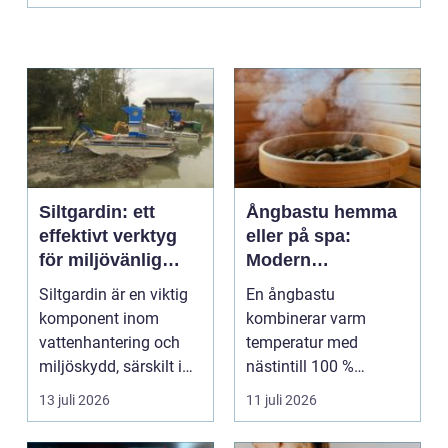
Siltgardin: ett
Ångbastu hemma
effektivt verktyg
eller på spa:
för miljövänlig
Modern
vattenhantering
återhämtning med
Siltgardin är en viktig
En ångbastu
uråldrig logik
komponent inom
kombinerar varm
vattenhantering och
temperatur med
miljöskydd, särskilt i
nästintill 100 %
verksamheter som i...
luftfuktighet för att
13 juli 2026
11 juli 2026
sk...