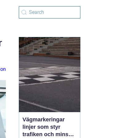
r
ion
Vägmarkeringar
linjer som styr
trafiken och minskar