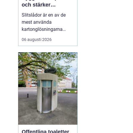
och stärker
varumärket
Slitslådor är en av de
mest använda
kartonglösningarna
inom transport och
06 augusti 2026
logistik, och många
företag väljer
leverantörer som
standardpack.se för att
säkra både kvalitet och
flexibilitet. En s...
Offentliga toaletter