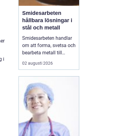
Smidesarbeten
hållbara lösningar i
stål och metall
Smidesarbeten handlar
ner
om att forma, svetsa och
bearbeta metall till
 i
starka och hållbara
02 augusti 2026
konstruktioner. Det kan
vara allt från räcken och
trappor till stora
stålkonstruktioner i
industrin. När smidet
utförs rätt får du
produkter som håller
länge, tål...