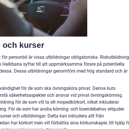
r och kurser
t för personbil är vissa utbildningar obligatoriska. Riskutbildning
h Halkbana syftar till att uppmärksamma förare på potentiella
r dessa. Dessa utbildningar genomförs med hög standard och är
vändighet för de som ska övningsköra privat. Denna kurs
örstå säkerhetsaspekter och ansvar vid privat övningskörning.
dning för de som vill ta ett mopedkörkort, vilket inkluderar
ning. För de som har andra körning- och boendebehov erbjuder
rser och utbildningar. Detta kan inkludera allt från
an har körkort men vill förbättra sina körkunskaper, till hjälp f