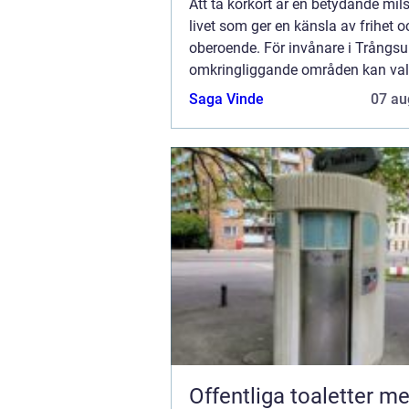
Att ta körkort är en betydande mils
livet som ger en känsla av frihet o
oberoende. För invånare i Trångs
omkringliggande områden kan val
trafikskola vara avgörande för hu
Saga Vinde
07 au
oc...
Offentliga toaletter mer än