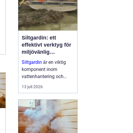
Siltgardin: ett
effektivt verktyg för
miljövänlig
vattenhantering
Siltgardin
är en viktig
komponent inom
vattenhantering och
miljöskydd, särskilt i
13 juli 2026
verksamheter som
involverar muddring och
sjögrävning. Dessa
barriärer hjälper till att
minska grumling och
sp...