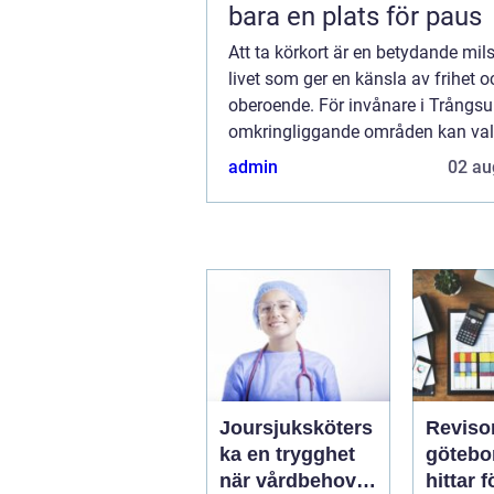
bara en plats för paus
Att ta körkort är en betydande mils
livet som ger en känsla av frihet o
oberoende. För invånare i Trångs
omkringliggande områden kan val
trafikskola vara avgörande för hu
admin
02 au
oc...
Joursjuksköters
Reviso
ka en trygghet
göteborg
när vårdbehov
hittar 