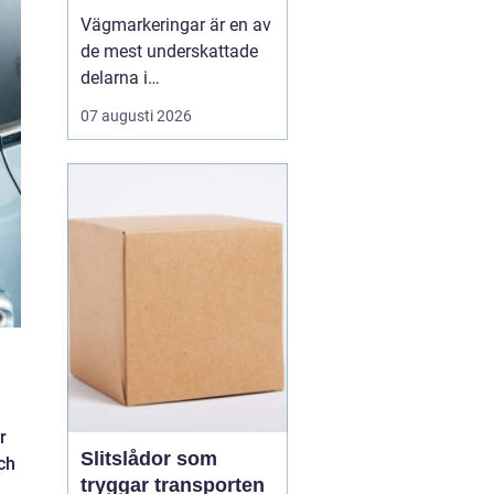
olyckor
Vägmarkeringar är en av
de mest underskattade
delarna i
trafiksäkerheten. De
07 augusti 2026
syns överallt, men märks
nästan inte förrän de
saknas eller är slitna.
Tydliga linjer hjälper
förare, cyklister och
gående att ta rätt beslut i
rätt tid. När
markeringarna ä...
r
Slitslådor som
ch
tryggar transporten