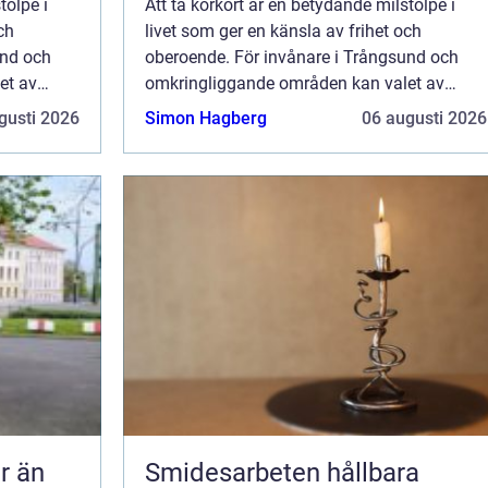
tolpe i
Att ta körkort är en betydande milstolpe i
ch
livet som ger en känsla av frihet och
und och
oberoende. För invånare i Trångsund och
et av
omkringliggande områden kan valet av
r smidig
trafikskola vara avgörande för hur smidig
gusti 2026
Simon Hagberg
06 augusti 2026
oc...
Smidesarbeten hållbara