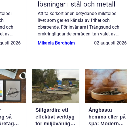
lösningar i stål och metall
tolpe i
Att ta körkort är en betydande milstolpe i
ch
livet som ger en känsla av frihet och
und och
oberoende. För invånare i Trångsund och
et av
omkringliggande områden kan valet av
r smidig
trafikskola vara avgörande för hur smidig
gusti 2026
Mikaela Bergholm
02 augusti 2026
oc...
r
Siltgardin: ett
Ångbastu
 så
effektivt verktyg
hemma eller på
företag
för miljövänlig
spa: Modern