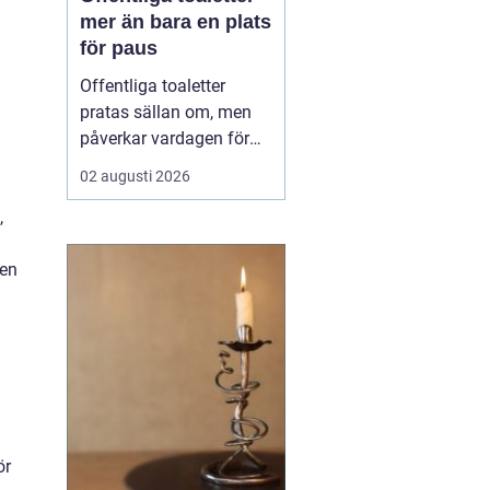
mer än bara en plats
för paus
Offentliga toaletter
pratas sällan om, men
påverkar vardagen för
nästan alla. När en stad,
02 augusti 2026
park eller reseknut
saknar fungerande
,
toaletter begränsas
människors frihet.
 en
Föräldrar med barn,
äldre, personer med
funktionsnedsättning
och långväga resenäre...
ör