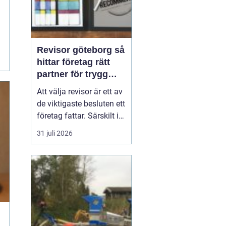
Revisor göteborg så
hittar företag rätt
partner för trygg
tillväxt
Att välja revisor är ett av
de viktigaste besluten ett
företag fattar. Särskilt i
en företagsintensiv stad
31 juli 2026
som Göteborg, där allt
från mindre ägarledda
bolag till internationella
koncerner verkar sida vid
sida. En bra revisor gör
mer än att granska s...