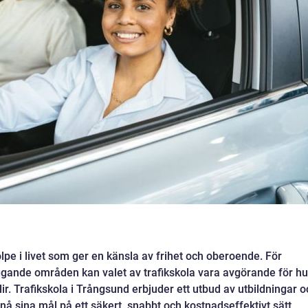
olpe i livet som ger en känsla av frihet och oberoende. För
gande områden kan valet av trafikskola vara avgörande för hu
ir. Trafikskola i Trångsund erbjuder ett utbud av utbildningar o
nå sina mål på ett säkert, snabbt och kostnadseffektivt sätt.