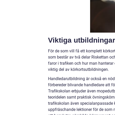
Viktiga utbildninga
För de som vill få ett komplett körkor
som består av två delar Riskettan oc
faror i trafiken och hur man hantera
viktig del av körkortsutbildningen.
Handledarutbildning är också en nöd
förbereder blivande handledare att f
Trafikskolan erbjuder även mopedutbil
teoridelen samt praktisk övningskör
trafikskolan även specialanpassade ku
uppfräschande lektioner för de som red