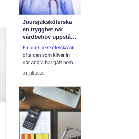
Joursjuksköterska
en trygghet när
vårdbehov uppstår
dygnet runt
En joursjuksköterska är
ofta den som kliver in
när andra har gått hem
för dagen. Under sena
31 juli 2026
kvällar, nätter och helger
ansvarar jouren för att
människor på
äldreboenden, LSS-
boenden, inom
socialpsykiatrin och i
ord...