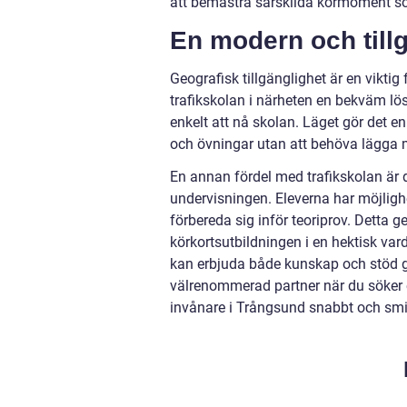
att bemästra särskilda körmoment 
En modern och tillg
Geografisk tillgänglighet är en viktig
trafikskolan i närheten en bekväm lösn
enkelt att nå skolan. Läget gör det en
och övningar utan att behöva lägga m
En annan fördel med trafikskolan är 
undervisningen. Eleverna har möjlighe
förbereda sig inför teoriprov. Detta ger
körkortsutbildningen i en hektisk vard
kan erbjuda både kunskap och stöd 
välrenommerad partner när du söker e
invånare i Trångsund snabbt och sm