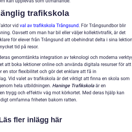
som kan upplevas som utmanande.
änglig trafikskola
 faktor vid
val av trafikskola Trångsund
. För Trångsundbor blir
ing. Oavsett om man har bil eller väljer kollektivtrafik, är det
klare för elever från Trångsund att obehindrat delta i sina lektio
ycket tid på resor.
deras genomtänkta integration av teknologi och moderna verktyg
t att boka lektioner online och använda digitala resurser för att
 en stor flexibilitet och gör det enklare att få in
ag. Vid valet av trafikskola är det viktigt att finna en skola som
genom hela utbildningen.
Haninge Trafikskola
är en
n trygg och effektiv väg mot körkortet. Med deras hjälp kan
idigt omfamna friheten bakom ratten.
Läs fler inlägg här