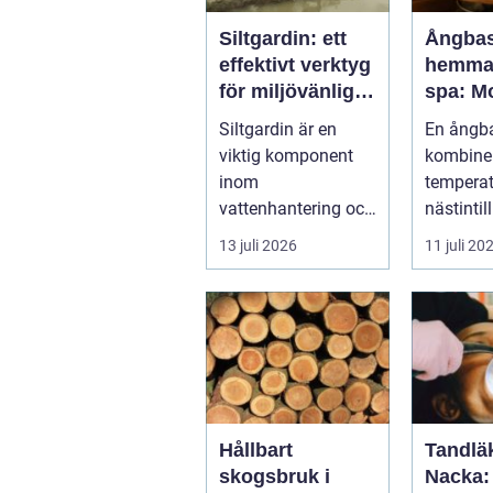
Siltgardin: ett
Ångba
effektivt verktyg
hemma 
för miljövänlig
spa: M
vattenhantering
återhä
Siltgardin är en
En ångb
med ur
viktig komponent
kombine
logik
inom
tempera
vattenhantering och
nästintil
miljöskydd, särskilt i
luftfukti
13 juli 2026
11 juli 20
verksamheter som
sk...
i...
Hållbart
Tandläk
skogsbruk i
Nacka: