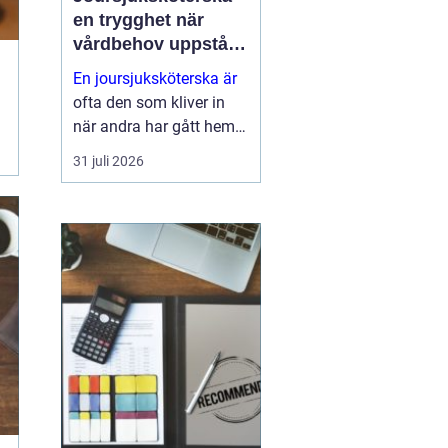
en trygghet när
vårdbehov uppstår
dygnet runt
En joursjuksköterska är
ofta den som kliver in
när andra har gått hem
för dagen. Under sena
31 juli 2026
kvällar, nätter och helger
ansvarar jouren för att
människor på
äldreboenden, LSS-
boenden, inom
socialpsykiatrin och i
ord...