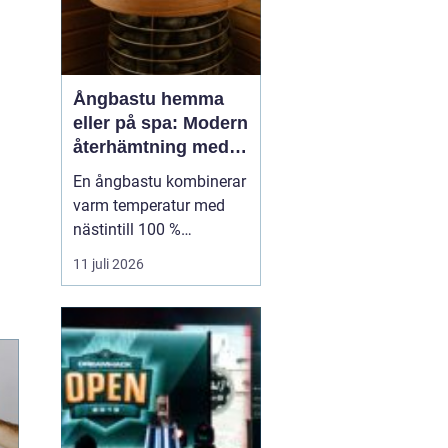
Ångbastu hemma
eller på spa: Modern
återhämtning med
uråldrig logik
En ångbastu kombinerar
varm temperatur med
nästintill 100 %
luftfuktighet för att
11 juli 2026
skapa en intensiv men
skonsam
värmeupplevelse. Till
skillnad från en
torrbastu arbetar den
mer med fukt än extrem
värme, vilket g&o...