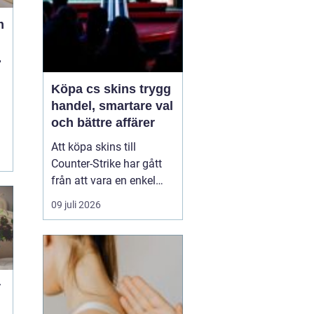
m
Köpa cs skins trygg
handel, smartare val
och bättre affärer
Att köpa skins till
Counter-Strike har gått
från att vara en enkel
hobby till att bli en egen
09 juli 2026
liten ekonomi. Värdet på
en kniv eller ett ovanligt
vapen kan motsvara en
mobiltelefon, och
misstag kan bli dyra.
r
Därför söker många