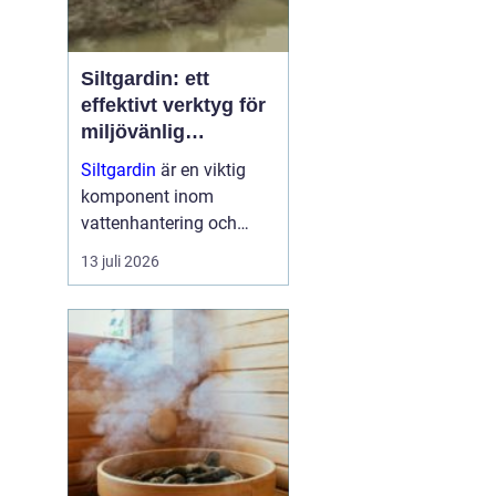
Siltgardin: ett
effektivt verktyg för
miljövänlig
vattenhantering
Siltgardin
är en viktig
komponent inom
vattenhantering och
miljöskydd, särskilt i
13 juli 2026
verksamheter som
involverar muddring och
sjögrävning. Dessa
barriärer hjälper till att
minska grumling och
sp...