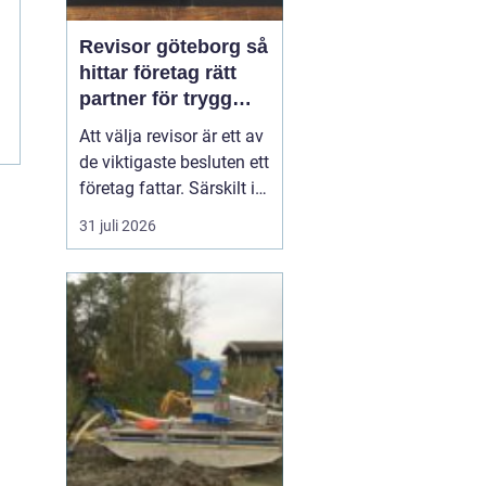
Revisor göteborg så
hittar företag rätt
partner för trygg
tillväxt
Att välja revisor är ett av
de viktigaste besluten ett
företag fattar. Särskilt i
en företagsintensiv stad
31 juli 2026
som Göteborg, där allt
från mindre ägarledda
bolag till internationella
koncerner verkar sida vid
sida. En bra revisor gör
mer än att granska s...