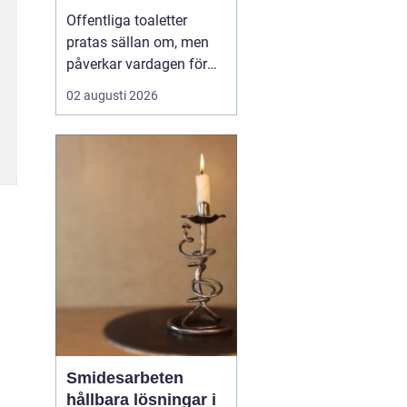
Offentliga toaletter
pratas sällan om, men
påverkar vardagen för
nästan alla. När en stad,
02 augusti 2026
park eller reseknut
saknar fungerande
toaletter begränsas
människors frihet.
Föräldrar med barn,
äldre, personer med
funktionsnedsättning
och långväga resenäre...
Smidesarbeten
hållbara lösningar i