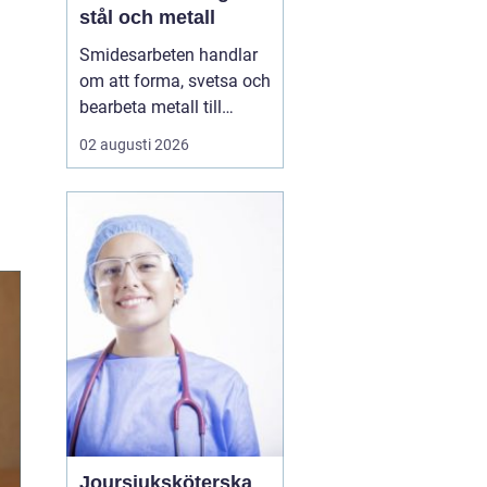
stål och metall
Smidesarbeten handlar
om att forma, svetsa och
bearbeta metall till
starka och hållbara
02 augusti 2026
konstruktioner. Det kan
vara allt från räcken och
trappor till stora
stålkonstruktioner i
industrin. När smidet
utförs rätt får du
produkter som håller
länge, tål...
Joursjuksköterska