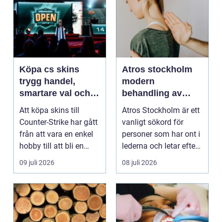
Köpa cs skins
Atros stockholm
trygg handel,
modern
smartare val och
behandling av
bättre affärer
ledbesvär i
Att köpa skins till
Atros Stockholm är ett
huvudstaden
Counter-Strike har gått
vanligt sökord för
från att vara en enkel
personer som har ont i
hobby till att bli en
lederna och letar efter
egen liten ...
hjälp i huv...
09 juli 2026
08 juli 2026