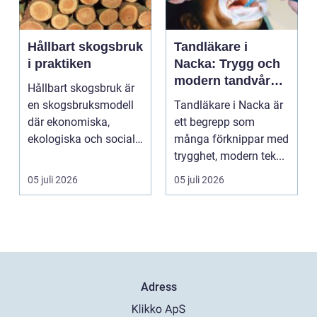
Hållbart skogsbruk
Tandläkare i
i praktiken
Nacka: Trygg och
modern tandvård
Hållbart skogsbruk är
nära dig
en skogsbruksmodell
Tandläkare i Nacka är
där ekonomiska,
ett begrepp som
ekologiska och sociala
många förknippar med
värden vägs samman
trygghet, modern tek...
...
05 juli 2026
05 juli 2026
Adress