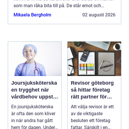
som man råka bita till på. De står emot och
kämpar tapper...
Mikaela Bergholm
02 augusti 2026
Joursjuksköterska
Revisor göteborg
en trygghet när
så hittar företag
vårdbehov uppstår
rätt partner för
dygnet runt
trygg tillväxt
En joursjuksköterska
Att välja revisor är ett
är ofta den som kliver
av de viktigaste
in när andra har gått
besluten ett företag
hem för dagen. Under
fattar. Särskilt i en