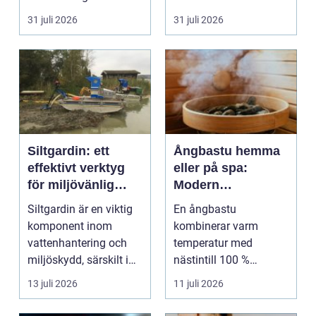
sena kvällar,...
företagsintensi...
31 juli 2026
31 juli 2026
Siltgardin: ett
Ångbastu hemma
effektivt verktyg
eller på spa:
för miljövänlig
Modern
vattenhantering
återhämtning med
Siltgardin är en viktig
En ångbastu
uråldrig logik
komponent inom
kombinerar varm
vattenhantering och
temperatur med
miljöskydd, särskilt i
nästintill 100 %
verksamheter som i...
luftfuktighet för att
13 juli 2026
11 juli 2026
sk...