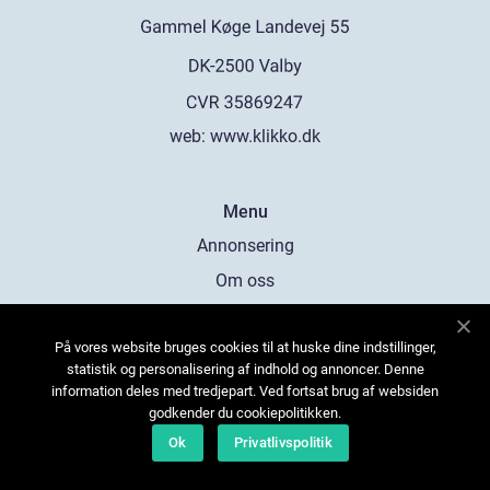
web:
www.klikko.dk
Menu
Annonsering
Om oss
Cookies
På vores website bruges cookies til at huske dine indstillinger,
Kontakta oss
statistik og personalisering af indhold og annoncer. Denne
Sitemap
information deles med tredjepart. Ved fortsat brug af websiden
godkender du cookiepolitikken.
Ok
Privatlivspolitik