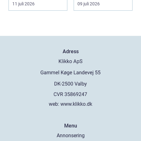
luftfuktighet för att
egen liten ...
11 juli 2026
09 juli 2026
sk...
Adress
web:
www.klikko.dk
Menu
Annonsering