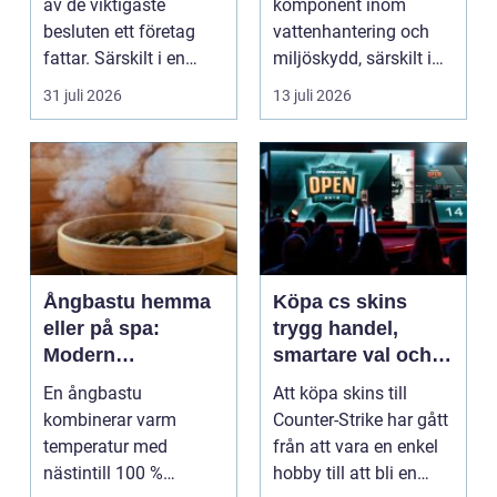
av de viktigaste
komponent inom
besluten ett företag
vattenhantering och
fattar. Särskilt i en
miljöskydd, särskilt i
företagsintensi...
verksamheter som i...
31 juli 2026
13 juli 2026
Ångbastu hemma
Köpa cs skins
eller på spa:
trygg handel,
Modern
smartare val och
återhämtning med
bättre affärer
En ångbastu
Att köpa skins till
uråldrig logik
kombinerar varm
Counter-Strike har gått
temperatur med
från att vara en enkel
nästintill 100 %
hobby till att bli en