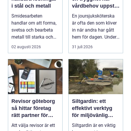
i stål och metall
vårdbehov uppstår
dygnet runt
Smidesarbeten
En joursjuksköterska
handlar om att forma,
är ofta den som kliver
svetsa och bearbeta
in när andra har gått
metall till starka och
hem för dagen. Under
hållbara konstruktion...
sena kvällar,...
02 augusti 2026
31 juli 2026
Revisor göteborg
Siltgardin: ett
så hittar företag
effektivt verktyg
rätt partner för
för miljövänlig
trygg tillväxt
vattenhantering
Att välja revisor är ett
Siltgardin är en viktig