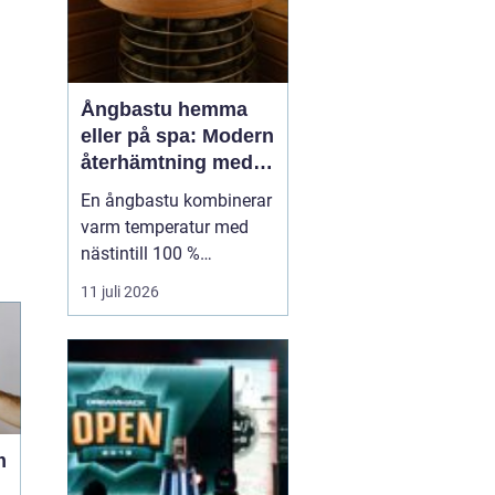
Ångbastu hemma
eller på spa: Modern
återhämtning med
uråldrig logik
En ångbastu kombinerar
varm temperatur med
nästintill 100 %
luftfuktighet för att
11 juli 2026
skapa en intensiv men
skonsam
värmeupplevelse. Till
skillnad från en
torrbastu arbetar den
mer med fukt än extrem
m
värme, vilket g&o...