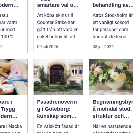
odern
smartare val och
behandling av
mtning
bättre affärer
ledbesvär i
astu
Att köpa skins till
Atros Stockholm är
åldrig
huvudstaden
rar varm
Counter-Strike har
ett vanligt sökord
tur med
gått från att vara en
för personer som
l 100 %
enkel hobby till att
har ont i lederna
ghet för att
bli en egen liten ...
och letar efter hjälp
26
09 juli 2026
08 juli 2026
i huv...
are i
Fasadrenoverin
Begravningsby
 Trygg
g i Göteborg:
å mölndal stöd,
dern
kunskap som
struktur och
rd nära
lönar sig på lång
omsorg när live
re i Nacka
En välskött fasad är
När en närstående
sikt
förändras