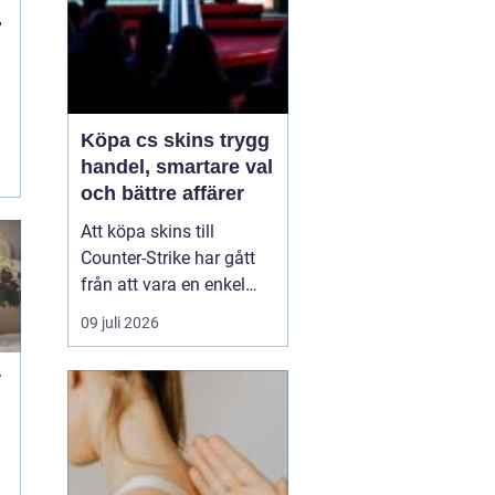
Köpa cs skins trygg
handel, smartare val
och bättre affärer
Att köpa skins till
Counter-Strike har gått
från att vara en enkel
hobby till att bli en egen
09 juli 2026
liten ekonomi. Värdet på
en kniv eller ett ovanligt
r
vapen kan motsvara en
mobiltelefon, och
misstag kan bli dyra.
t
Därför söker många