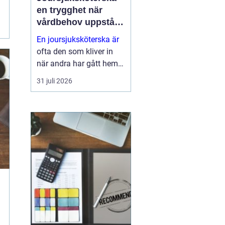
en trygghet när
vårdbehov uppstår
dygnet runt
En joursjuksköterska är
ofta den som kliver in
när andra har gått hem
för dagen. Under sena
31 juli 2026
kvällar, nätter och helger
ansvarar jouren för att
människor på
äldreboenden, LSS-
boenden, inom
socialpsykiatrin och i
ord...