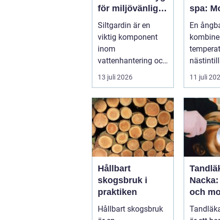
för miljövänlig
spa: M
vattenhantering
återhä
Siltgardin är en
En ångb
med ur
viktig komponent
kombine
logik
inom
tempera
vattenhantering och
nästintil
miljöskydd, särskilt i
luftfukti
13 juli 2026
11 juli 20
verksamheter som
sk...
i...
Hållbart
Tandläk
skogsbruk i
Nacka:
praktiken
och mo
tandvå
Hållbart skogsbruk
Tandläka
dig