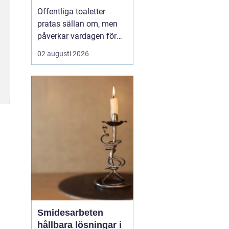
Offentliga toaletter
pratas sällan om, men
påverkar vardagen för
nästan alla. När en stad,
02 augusti 2026
park eller reseknut
saknar fungerande
toaletter begränsas
människors frihet.
Föräldrar med barn,
äldre, personer med
funktionsnedsättning
och långväga resenäre...
Smidesarbeten
hållbara lösningar i