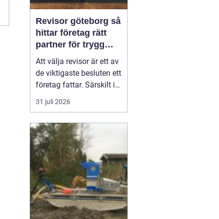
Revisor göteborg så
hittar företag rätt
partner för trygg
tillväxt
Att välja revisor är ett av
de viktigaste besluten ett
företag fattar. Särskilt i
en företagsintensiv stad
31 juli 2026
som Göteborg, där allt
från mindre ägarledda
bolag till internationella
koncerner verkar sida vid
sida. En bra revisor gör
mer än att granska s...