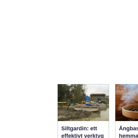
Siltgardin: ett
Ångba
effektivt verktyg
hemma 