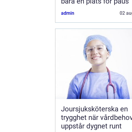
bara en plats för paus
admin
02 au
Joursjuksköterska en
trygghet när vårdbeho
uppstår dygnet runt