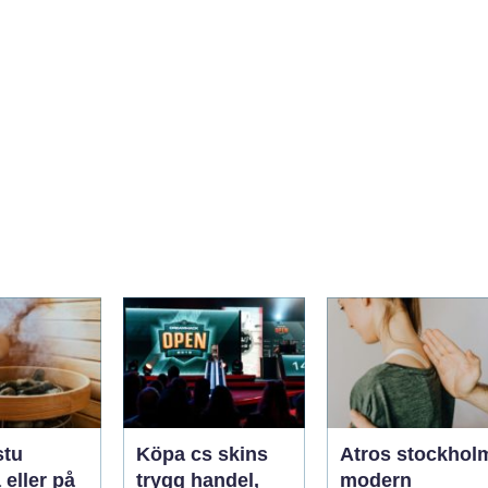
stu
Köpa cs skins
Atros stockhol
eller på
trygg handel,
modern