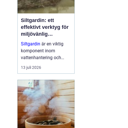
Siltgardin: ett
effektivt verktyg för
miljövänlig
vattenhantering
Siltgardin
är en viktig
komponent inom
vattenhantering och
miljöskydd, särskilt i
13 juli 2026
verksamheter som
involverar muddring och
sjögrävning. Dessa
barriärer hjälper till att
minska grumling och
sp...