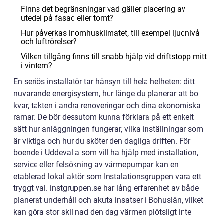
Finns det begränsningar vad gäller placering av
utedel på fasad eller tomt?
Hur påverkas inomhusklimatet, till exempel ljudnivå
och luftrörelser?
Vilken tillgång finns till snabb hjälp vid driftstopp mitt
i vintern?
En seriös installatör tar hänsyn till hela helheten: ditt
nuvarande energisystem, hur länge du planerar att bo
kvar, takten i andra renoveringar och dina ekonomiska
ramar. De bör dessutom kunna förklara på ett enkelt
sätt hur anläggningen fungerar, vilka inställningar som
är viktiga och hur du sköter den dagliga driften. För
boende i Uddevalla som vill ha hjälp med installation,
service eller felsökning av värmepumpar kan en
etablerad lokal aktör som Instalationsgruppen vara ett
tryggt val. instgruppen.se har lång erfarenhet av både
planerat underhåll och akuta insatser i Bohuslän, vilket
kan göra stor skillnad den dag värmen plötsligt inte