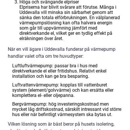
Höga och svängande elpriser
Elpriserna har blivit svårare att förutse. Många i
Uddevalla vill minska sin sårbarhet genom att
sänka den totala elförbrukningen. En välplanerad
värmepumpslösning kan ofta halvera energin
som går till uppvärmning jämfört med
direktverkande el, vilket ger en tydlig effekt på
elräkningen över året.
När en vill ägare i Uddevalla funderar på värmepump
handlar valet ofta om tre huvudtyper:
Luftluftvärmepump: passar bra i hus med
direktverkande el eller fritidshus. Relativt enkel
installation och kan ge bra besparing.
Luftvattenvärmepump: kopplas till vattenburet
system (element/golvvärme) och kan ersätta eller
komplettera el- eller oljepanna.
Bergvärmepump: hög investeringskostnad men
mycket låg driftskostnad, särskilt intressant vid större
hus eller när befintligt värmesystem ska bytas ut.
Vilken lösning som är bäst beror på husets isolering,