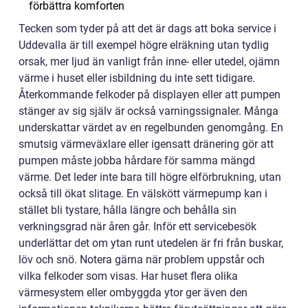
förbättra komforten
Tecken som tyder på att det är dags att boka service i
Uddevalla är till exempel högre elräkning utan tydlig
orsak, mer ljud än vanligt från inne- eller utedel, ojämn
värme i huset eller isbildning du inte sett tidigare.
Återkommande felkoder på displayen eller att pumpen
stänger av sig själv är också varningssignaler. Många
underskattar värdet av en regelbunden genomgång. En
smutsig värmeväxlare eller igensatt dränering gör att
pumpen måste jobba hårdare för samma mängd
värme. Det leder inte bara till högre elförbrukning, utan
också till ökat slitage. En välskött värmepump kan i
stället bli tystare, hålla längre och behålla sin
verkningsgrad när åren går. Inför ett servicebesök
underlättar det om ytan runt utedelen är fri från buskar,
löv och snö. Notera gärna när problem uppstår och
vilka felkoder som visas. Har huset flera olika
värmesystem eller ombyggda ytor ger även den