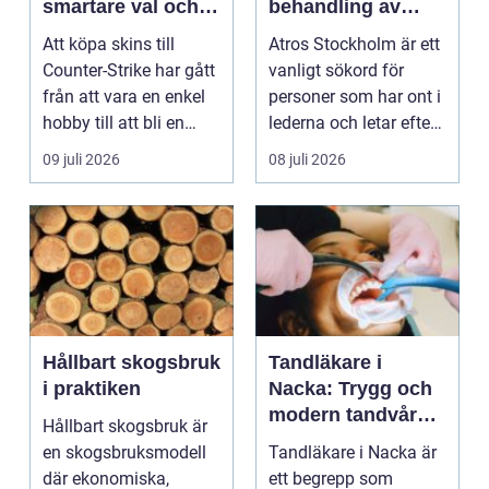
smartare val och
behandling av
bättre affärer
ledbesvär i
Att köpa skins till
Atros Stockholm är ett
huvudstaden
Counter-Strike har gått
vanligt sökord för
från att vara en enkel
personer som har ont i
hobby till att bli en
lederna och letar efter
egen liten ...
hjälp i huv...
09 juli 2026
08 juli 2026
Hållbart skogsbruk
Tandläkare i
i praktiken
Nacka: Trygg och
modern tandvård
Hållbart skogsbruk är
nära dig
en skogsbruksmodell
Tandläkare i Nacka är
där ekonomiska,
ett begrepp som