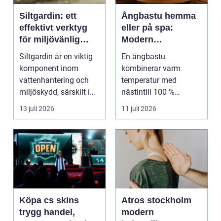
Siltgardin: ett
Ångbastu hemma
effektivt verktyg
eller på spa:
för miljövänlig
Modern
vattenhantering
återhämtning med
Siltgardin är en viktig
En ångbastu
uråldrig logik
komponent inom
kombinerar varm
vattenhantering och
temperatur med
miljöskydd, särskilt i
nästintill 100 %
verksamheter som i...
luftfuktighet för att
13 juli 2026
11 juli 2026
sk...
Köpa cs skins
Atros stockholm
trygg handel,
modern