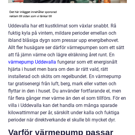
Uddevalla har ett kustklimat som växlar snabbt. Rå
fuktig kyla på vintern, mildare perioder emellan och
ibland blåsiga dygn som pressar upp energibehovet.
Allt fler husägare ser därför värmepumpen som ett sätt
att få jämn värme och lägre elräkning året runt. En
värmepump Uddevalla
fungerar som ett energisnålt
hjärta i huset men bara om den är rätt vald, rätt
installerad och sköts om regelbundet. En värmepump
tar gratisenergi från luft, berg, mark eller vatten och
flyttar in den i huset. Du använder fortfarande el, men
får flera gånger mer värme än den el som tillförs. För en
villa i Uddevalla kan det handla om många sparade
kilowattimmar per år, särskilt under kalla och fuktiga
perioder när direktverkande el skulle bli mycket dyr.
Varför värmepump passar