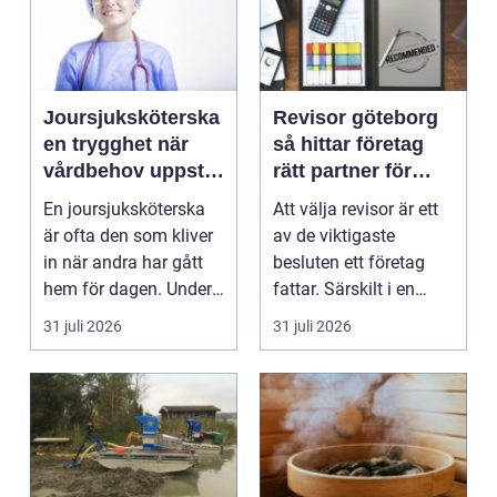
Joursjuksköterska
Revisor göteborg
en trygghet när
så hittar företag
vårdbehov uppstår
rätt partner för
dygnet runt
trygg tillväxt
En joursjuksköterska
Att välja revisor är ett
är ofta den som kliver
av de viktigaste
in när andra har gått
besluten ett företag
hem för dagen. Under
fattar. Särskilt i en
sena kvällar,...
företagsintensi...
31 juli 2026
31 juli 2026