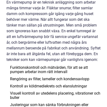
En värmepump är en teknisk anläggning som arbetar
många timmar varje år. Fläktar snurrar, filter samlar
damm och kompressorn går igång varje gång huset
behöver mer värme. När allt fungerar som det ska
tänker man sällan på utrustningen. Men små problem
som ignoreras kan snabbt växa. En enkel tumregel är
att en luftvärmepump bör få service ungefär vartannat
år, och bergvärme eller luftvatten med några års
mellanrum beroende på fabrikat och användning. Syftet
är inte bara att åtgärda fel, utan att förebygga dem. En
tekniker som kan värmepumpar går vanligtvis igenom:
Funktionskontroll och mätvärden, för att se att
pumpen arbetar inom rätt intervall
Rengöring av filter, lameller och kondensavlopp
Kontroll av köldmediekrets och elanslutningar
Visuell kontroll av utedelens placering, vibrationer och
buller
Justeringar som kan sänka förbrukningen eller