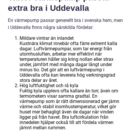
extra bra i Uddevalla
En värmepump passar generellt bra i svenska hem, men
i Uddevalla finns några särskilda fördelar:
Mildare vintrar än inlandet
Kustnära klimat innebär ofta färre extremt kalla
dagar. Luftvärmepumpar, som tar energi från
utomhusluften, arbetar mer effektivt när
temperaturen håller sig kring nollan eller strax
under, jämfört med många dagar långt under
minus tio. Det gör att en luftvärmepump i
Uddevalla ofta kan leverera hög verkningsgrad
stora delar av året.
Hög luftfuktighet och rå kyla
Fuktig kyla upplevs ofta kallare än torr, även om
termometern visar samma gradtal. En
värmepump som är rätt dimensionerad ger jämn
värme och stabil inomhustemperatur, vilket gör
huset mer behagligt även de dagar när vinden
ligger på från havet. Bra luftcirkulation från
innedelen hjälper också till att fördela värmen
jämnt mellan rummen.