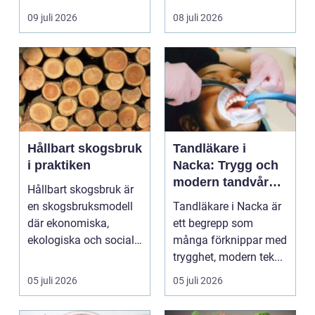
egen liten ...
hjälp i huv...
09 juli 2026
08 juli 2026
Hållbart skogsbruk
Tandläkare i
i praktiken
Nacka: Trygg och
modern tandvård
Hållbart skogsbruk är
nära dig
en skogsbruksmodell
Tandläkare i Nacka är
där ekonomiska,
ett begrepp som
ekologiska och sociala
många förknippar med
värden vägs samman
trygghet, modern tek...
...
05 juli 2026
05 juli 2026