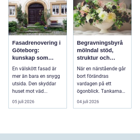
Fasadrenovering i
Begravningsbyrå
Göteborg:
mölndal stöd,
kunskap som
struktur och
lönar sig på lång
omsorg när livet
En välskött fasad är
När en närstående går
sikt
förändras
mer än bara en snygg
bort förändras
utsida. Den skyddar
vardagen på ett
huset mot väd...
ögonblick. Tankarna
snurrar, känslorna
05 juli 2026
04 juli 2026
pendlar ...