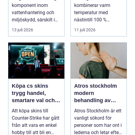
uråldrig logik
komponent inom
kombinerar varm
vattenhantering och
temperatur med
miljöskydd, särskilt i
nästintill 100 %
verksamheter som i...
luftfuktighet för att
13 juli 2026
11 juli 2026
sk...
Köpa cs skins
Atros stockholm
trygg handel,
modern
smartare val och
behandling av
bättre affärer
ledbesvär i
Att köpa skins till
Atros Stockholm är ett
huvudstaden
Counter-Strike har gått
vanligt sökord för
från att vara en enkel
personer som har ont i
hobby till att bli en
lederna och letar efter