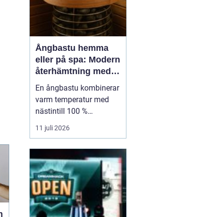
Ångbastu hemma
eller på spa: Modern
återhämtning med
uråldrig logik
En ångbastu kombinerar
varm temperatur med
nästintill 100 %
luftfuktighet för att
11 juli 2026
skapa en intensiv men
skonsam
värmeupplevelse. Till
skillnad från en
torrbastu arbetar den
mer med fukt än extrem
värme, vilket g&o...
m