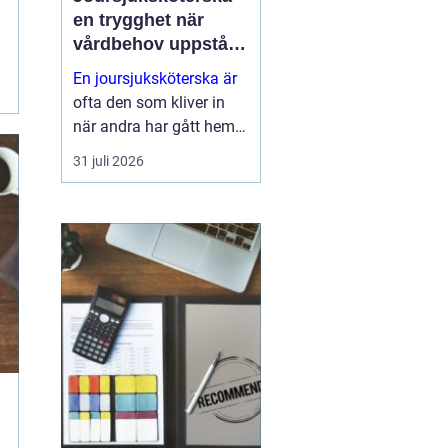
en trygghet när
vårdbehov uppstår
dygnet runt
En joursjuksköterska är
ofta den som kliver in
när andra har gått hem
för dagen. Under sena
31 juli 2026
kvällar, nätter och helger
ansvarar jouren för att
människor på
äldreboenden, LSS-
boenden, inom
socialpsykiatrin och i
ord...