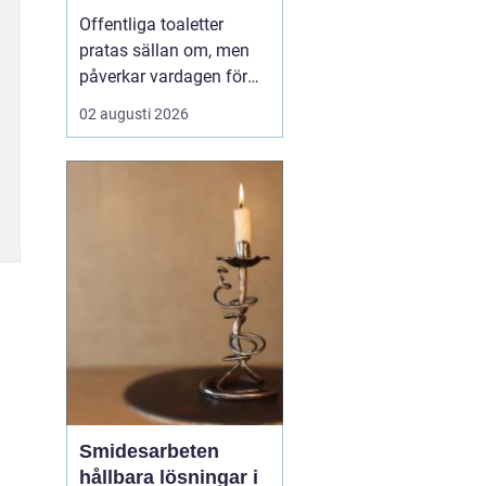
Offentliga toaletter
pratas sällan om, men
påverkar vardagen för
nästan alla. När en stad,
02 augusti 2026
park eller reseknut
saknar fungerande
toaletter begränsas
människors frihet.
Föräldrar med barn,
äldre, personer med
funktionsnedsättning
och långväga resenäre...
Smidesarbeten
hållbara lösningar i