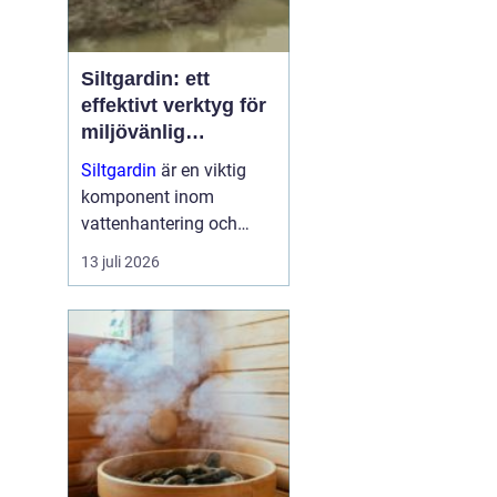
Siltgardin: ett
effektivt verktyg för
miljövänlig
vattenhantering
Siltgardin
är en viktig
komponent inom
vattenhantering och
miljöskydd, särskilt i
13 juli 2026
verksamheter som
involverar muddring och
sjögrävning. Dessa
barriärer hjälper till att
minska grumling och
sp...