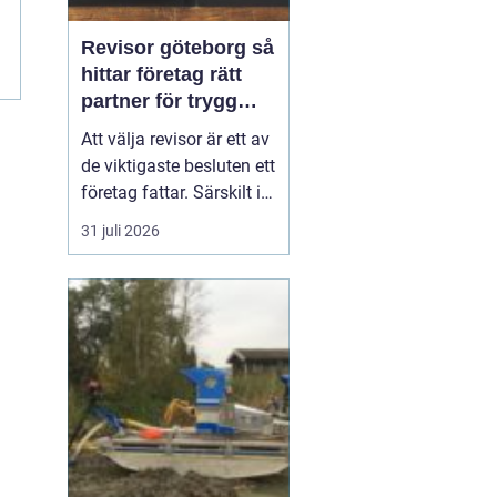
Revisor göteborg så
hittar företag rätt
partner för trygg
tillväxt
Att välja revisor är ett av
de viktigaste besluten ett
företag fattar. Särskilt i
en företagsintensiv stad
31 juli 2026
som Göteborg, där allt
från mindre ägarledda
bolag till internationella
koncerner verkar sida vid
sida. En bra revisor gör
mer än att granska s...