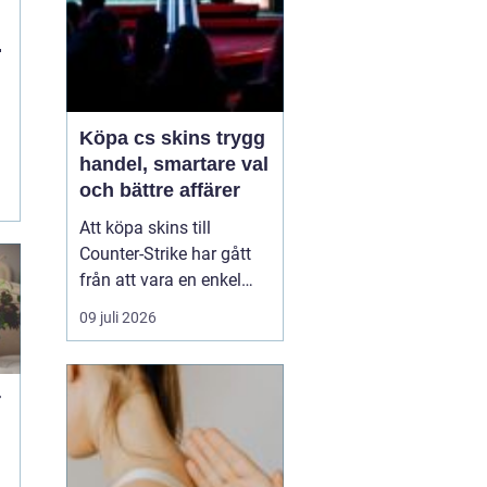
Köpa cs skins trygg
handel, smartare val
och bättre affärer
Att köpa skins till
Counter-Strike har gått
från att vara en enkel
hobby till att bli en egen
09 juli 2026
liten ekonomi. Värdet på
en kniv eller ett ovanligt
vapen kan motsvara en
r
mobiltelefon, och
misstag kan bli dyra.
Därför söker många
t