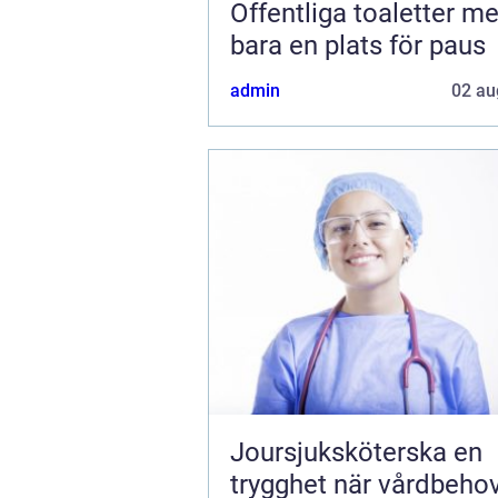
Offentliga toaletter mer än
bara en plats för paus
admin
02 au
Joursjuksköterska en
trygghet när vårdbeho