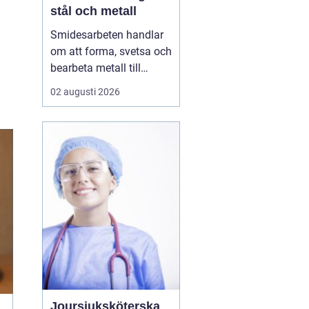
stål och metall
Smidesarbeten handlar
om att forma, svetsa och
bearbeta metall till
starka och hållbara
02 augusti 2026
konstruktioner. Det kan
vara allt från räcken och
trappor till stora
stålkonstruktioner i
industrin. När smidet
utförs rätt får du
produkter som håller
länge, tål...
Joursjuksköterska