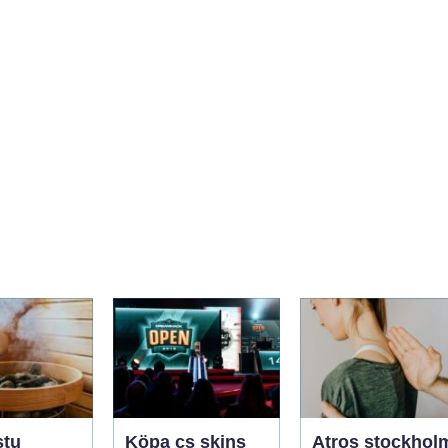
stu
Köpa cs skins
Atros stockhol