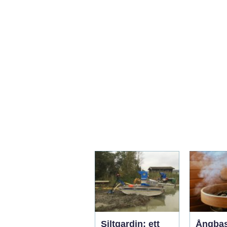
Siltgardin: ett
Ångba