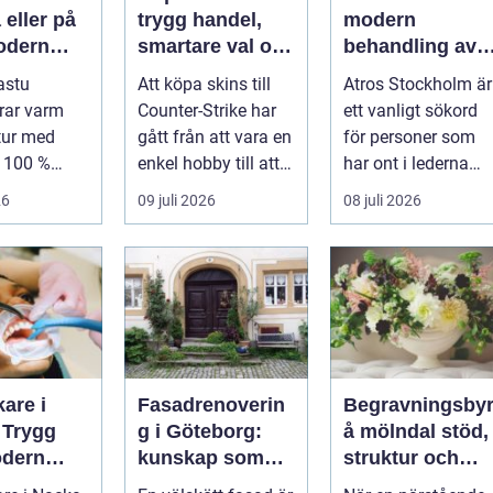
eller på
trygg handel,
modern
odern
smartare val och
behandling av
mtning
bättre affärer
ledbesvär i
astu
Att köpa skins till
Atros Stockholm är
åldrig
huvudstaden
rar varm
Counter-Strike har
ett vanligt sökord
tur med
gått från att vara en
för personer som
l 100 %
enkel hobby till att
har ont i lederna
ghet för att
bli en egen liten ...
och letar efter hjälp
26
09 juli 2026
08 juli 2026
i huv...
are i
Fasadrenoverin
Begravningsby
 Trygg
g i Göteborg:
å mölndal stöd,
dern
kunskap som
struktur och
rd nära
lönar sig på lång
omsorg när live