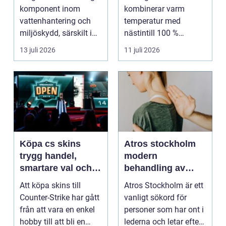
uråldrig logik
komponent inom
kombinerar varm
vattenhantering och
temperatur med
miljöskydd, särskilt i
nästintill 100 %
verksamheter som i...
luftfuktighet för att
13 juli 2026
11 juli 2026
sk...
Köpa cs skins
Atros stockholm
trygg handel,
modern
smartare val och
behandling av
bättre affärer
ledbesvär i
Att köpa skins till
Atros Stockholm är ett
huvudstaden
Counter-Strike har gått
vanligt sökord för
från att vara en enkel
personer som har ont i
hobby till att bli en
lederna och letar efter