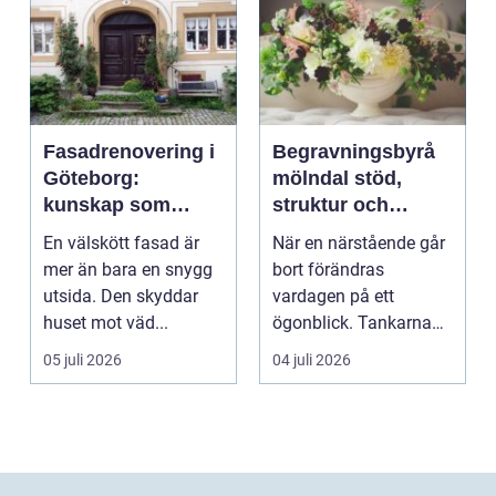
Fasadrenovering i
Begravningsbyrå
Göteborg:
mölndal stöd,
kunskap som
struktur och
lönar sig på lång
omsorg när livet
En välskött fasad är
När en närstående går
sikt
förändras
mer än bara en snygg
bort förändras
utsida. Den skyddar
vardagen på ett
huset mot väd...
ögonblick. Tankarna
snurrar, känslorna
05 juli 2026
04 juli 2026
pendlar ...