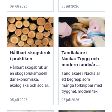
egen liten ...
hjälp i huv...
09 juli 2026
08 juli 2026
Hållbart skogsbruk
Tandläkare i
i praktiken
Nacka: Trygg och
modern tandvård
Hållbart skogsbruk är
nära dig
en skogsbruksmodell
Tandläkare i Nacka är
där ekonomiska,
ett begrepp som
ekologiska och sociala
många förknippar med
värden vägs samman
trygghet, modern tek...
...
05 juli 2026
05 juli 2026