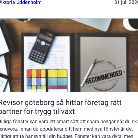
Viktoria Uddenholm
31 juli 202
evisor göteborg så hittar företag rätt
partner för trygg tillväxt
Billiga fönster kan vara ett smart sätt att spara pengar när du sk
renovera. Innan du uppdaterar ditt hem med nya fönster är det
viktigt att ta hänsyn till din budget. Fönster kan vara dyra, men