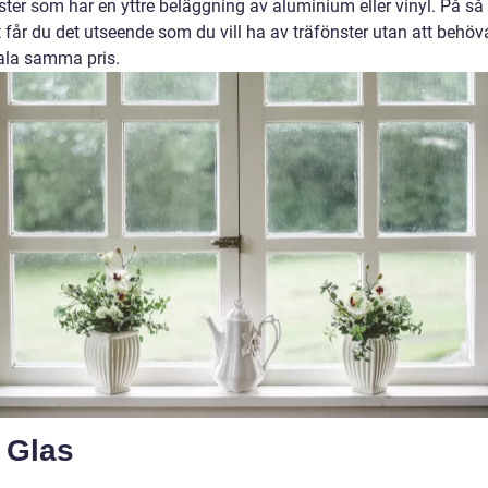
ster som har en yttre beläggning av aluminium eller vinyl. På så
t får du det utseende som du vill ha av träfönster utan att behöv
ala samma pris.
. Glas