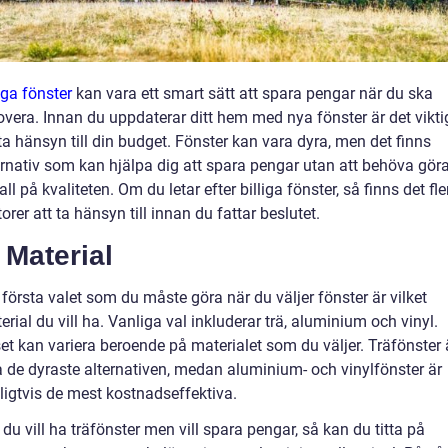
liga fönster
kan vara ett smart sätt att spara pengar när du ska
overa. Innan du uppdaterar ditt hem med nya fönster är det vikti
 ta hänsyn till din budget. Fönster kan vara dyra, men det finns
ernativ som kan hjälpa dig att spara pengar utan att behöva gör
ll på kvaliteten. Om du letar efter billiga fönster, så finns det fle
torer att ta hänsyn till innan du fattar beslutet.
 Material
 första valet som du måste göra när du väljer fönster är vilket
erial du vill ha. Vanliga val inkluderar trä, aluminium och vinyl.
set kan variera beroende på materialet som du väljer. Träfönster 
a de dyraste alternativen, medan aluminium- och vinylfönster är
ligtvis de mest kostnadseffektiva.
du vill ha träfönster men vill spara pengar, så kan du titta på