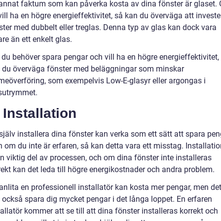
 annat faktum som kan påverka kosta av dina fönster är glaset.
vill ha en högre energieffektivitet, så kan du överväga att investe
ster med dubbelt eller treglas. Denna typ av glas kan dock vara
are än ett enkelt glas.
du behöver spara pengar och vill ha en högre energieffektivitet,
 du överväga fönster med beläggningar som minskar
meöverföring, som exempelvis Low-E-glasyr eller argongas i
sutrymmet.
 Installation
 själv installera dina fönster kan verka som ett sätt att spara pen
 om du inte är erfaren, så kan detta vara ett misstag. Installati
en viktig del av processen, och om dina fönster inte installeras
rekt kan det leda till högre energikostnader och andra problem.
 anlita en professionell installatör kan kosta mer pengar, men de
 också spara dig mycket pengar i det långa loppet. En erfaren
tallatör kommer att se till att dina fönster installeras korrekt och