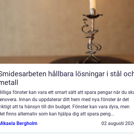
midesarbeten hållbara lösningar i stål och
metall
Billiga fönster kan vara ett smart sätt att spara pengar när du sk
renovera. Innan du uppdaterar ditt hem med nya fönster är det
viktigt att ta hänsyn till din budget. Fönster kan vara dyra, men
det finns alternativ som kan hjälpa dig att spara peng...
Mikaela Bergholm
02 augusti 202