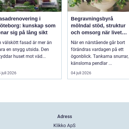
asadrenovering i
Begravningsbyrå
öteborg: kunskap som
mölndal stöd, struktur
önar sig på lång sikt
och omsorg när livet
förändras
n välskött fasad är mer än
När en närstående går bort
ara en snygg utsida. Den
förändras vardagen på ett
kyddar huset mot väd...
ögonblick. Tankarna snurrar,
känslorna pendlar ...
 juli 2026
04 juli 2026
Adress