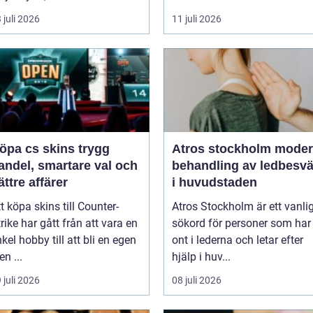
erksamheter som i...
 juli 2026
11 juli 2026
pa cs skins trygg
Atros stockholm modern
andel, smartare val och
behandling av ledbesvä
ättre affärer
i huvudstaden
t köpa skins till Counter-
Atros Stockholm är ett vanli
rike har gått från att vara en
sökord för personer som har
kel hobby till att bli en egen
ont i lederna och letar efter
ten ...
hjälp i huv...
 juli 2026
08 juli 2026