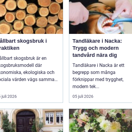
ållbart skogsbruk i
Tandläkare i Nacka:
raktiken
Trygg och modern
tandvård nära dig
ållbart skogsbruk är en
kogsbruksmodell där
Tandläkare i Nacka är ett
konomiska, ekologiska och
begrepp som många
ociala värden vägs samman
förknippar med trygghet,
modern tek...
 juli 2026
05 juli 2026