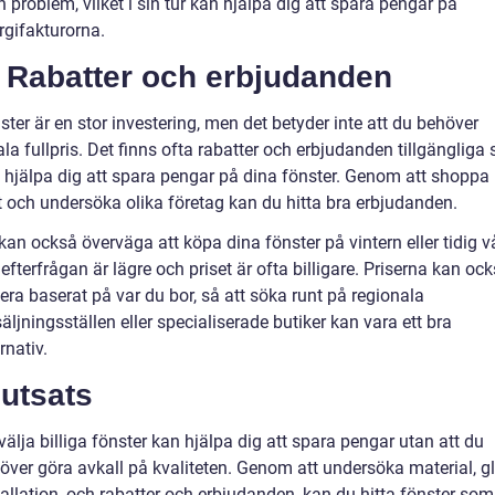
n problem, vilket i sin tur kan hjälpa dig att spara pengar på
rgifakturorna.
. Rabatter och erbjudanden
ster är en stor investering, men det betyder inte att du behöver
ala fullpris. Det finns ofta rabatter och erbjudanden tillgängliga
 hjälpa dig att spara pengar på dina fönster. Genom att shoppa
t och undersöka olika företag kan du hitta bra erbjudanden.
kan också överväga att köpa dina fönster på vintern eller tidig vå
 efterfrågan är lägre och priset är ofta billigare. Priserna kan oc
iera baserat på var du bor, så att söka runt på regionala
säljningsställen eller specialiserade butiker kan vara ett bra
rnativ.
lutsats
 välja billiga fönster kan hjälpa dig att spara pengar utan att du
över göra avkall på kvaliteten. Genom att undersöka material, gl
tallation, och rabatter och erbjudanden, kan du hitta fönster som