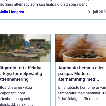
det finns alternativ som kan hjälpa dig att spara peng...
Malin Lindgren
31 juli 202
iltgardin: ett effektivt
Ångbastu hemma eller
erktyg för miljövänlig
på spa: Modern
attenhantering
återhämtning med
uråldrig logik
ltgardin är en viktig
En ångbastu kombinerar va
omponent inom
temperatur med nästintill 10
attenhantering och
% luftfuktighet för att sk...
ljöskydd, särskilt i