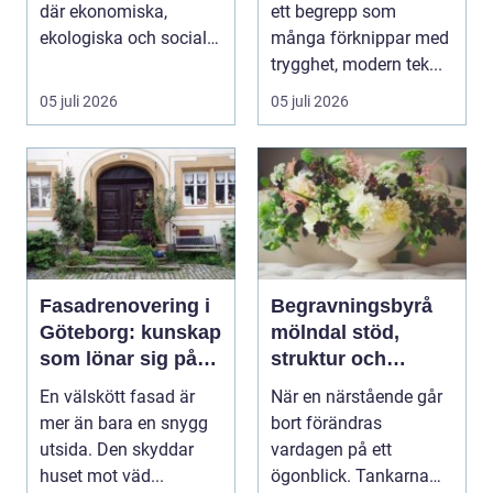
där ekonomiska,
ett begrepp som
ekologiska och sociala
många förknippar med
värden vägs samman
trygghet, modern tek...
...
05 juli 2026
05 juli 2026
Fasadrenovering i
Begravningsbyrå
Göteborg: kunskap
mölndal stöd,
som lönar sig på
struktur och
lång sikt
omsorg när livet
En välskött fasad är
När en närstående går
förändras
mer än bara en snygg
bort förändras
utsida. Den skyddar
vardagen på ett
huset mot väd...
ögonblick. Tankarna