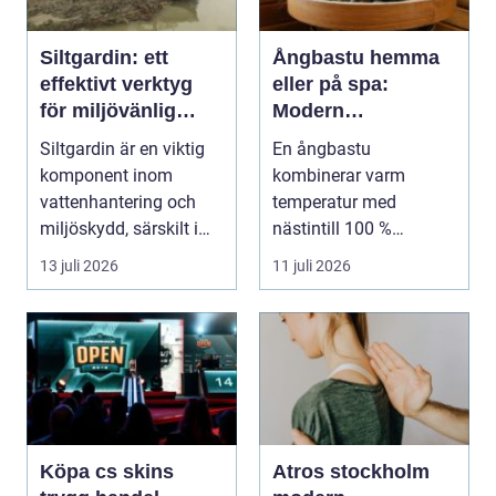
Siltgardin: ett
Ångbastu hemma
effektivt verktyg
eller på spa:
för miljövänlig
Modern
vattenhantering
återhämtning med
Siltgardin är en viktig
En ångbastu
uråldrig logik
komponent inom
kombinerar varm
vattenhantering och
temperatur med
miljöskydd, särskilt i
nästintill 100 %
verksamheter som i...
luftfuktighet för att sk...
13 juli 2026
11 juli 2026
Köpa cs skins
Atros stockholm