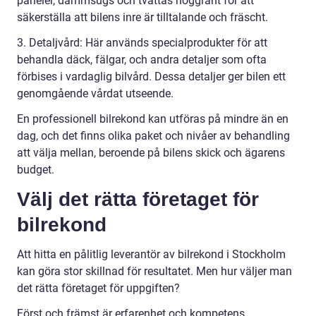
paneler, dammsugs och tvättas noggrant för att
säkerställa att bilens inre är tilltalande och fräscht.
3. Detaljvård: Här används specialprodukter för att
behandla däck, fälgar, och andra detaljer som ofta
förbises i vardaglig bilvård. Dessa detaljer ger bilen ett
genomgående vårdat utseende.
En professionell bilrekond kan utföras på mindre än en
dag, och det finns olika paket och nivåer av behandling
att välja mellan, beroende på bilens skick och ägarens
budget.
Välj det rätta företaget för
bilrekond
Att hitta en pålitlig leverantör av bilrekond i Stockholm
kan göra stor skillnad för resultatet. Men hur väljer man
det rätta företaget för uppgiften?
Först och främst är erfarenhet och kompetens