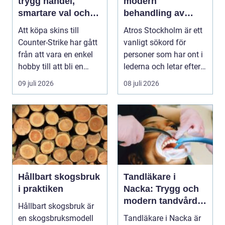
trygg handel,
modern
smartare val och
behandling av
bättre affärer
ledbesvär i
Att köpa skins till
Atros Stockholm är ett
huvudstaden
Counter-Strike har gått
vanligt sökord för
från att vara en enkel
personer som har ont i
hobby till att bli en
lederna och letar efter
egen liten ...
hjälp i huv...
09 juli 2026
08 juli 2026
Hållbart skogsbruk
Tandläkare i
i praktiken
Nacka: Trygg och
modern tandvård
Hållbart skogsbruk är
nära dig
en skogsbruksmodell
Tandläkare i Nacka är