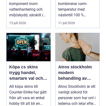
uråldrig logik
komponent inom
kombinerar varm
vattenhantering och
temperatur med
miljöskydd, särskilt i
nästintill 100 %
verksamheter som i...
luftfuktighet för att
13 juli 2026
11 juli 2026
sk...
Köpa cs skins
Atros stockholm
trygg handel,
modern
smartare val och
behandling av
bättre affärer
ledbesvär i
Att köpa skins till
Atros Stockholm är ett
huvudstaden
Counter-Strike har gått
vanligt sökord för
från att vara en enkel
personer som har ont i
hobby till att bli en
lederna och letar efter