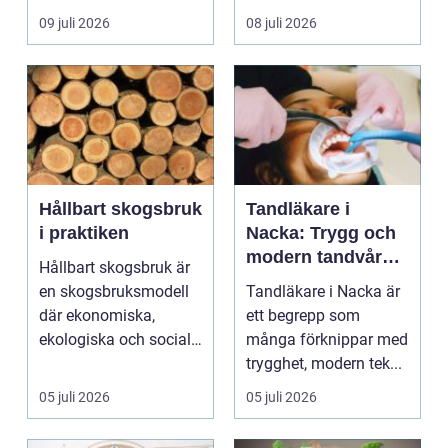
egen liten ...
hjälp i huv...
09 juli 2026
08 juli 2026
Hållbart skogsbruk
Tandläkare i
i praktiken
Nacka: Trygg och
modern tandvård
Hållbart skogsbruk är
nära dig
en skogsbruksmodell
Tandläkare i Nacka är
där ekonomiska,
ett begrepp som
ekologiska och sociala
många förknippar med
värden vägs samman
trygghet, modern tek...
...
05 juli 2026
05 juli 2026