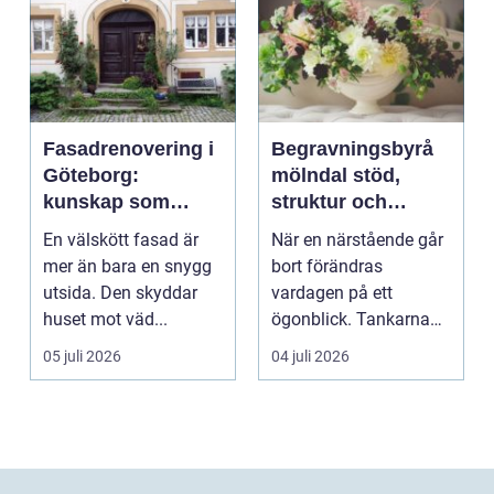
Fasadrenovering i
Begravningsbyrå
Göteborg:
mölndal stöd,
kunskap som
struktur och
lönar sig på lång
omsorg när livet
En välskött fasad är
När en närstående går
sikt
förändras
mer än bara en snygg
bort förändras
utsida. Den skyddar
vardagen på ett
huset mot väd...
ögonblick. Tankarna
snurrar, känslorna
05 juli 2026
04 juli 2026
pendlar ...