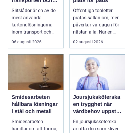
transporten och
plats för paus
stärker varumärket
Slitslådor är en av de
Offentliga toaletter
mest använda
pratas sällan om, men
kartonglösningarna
påverkar vardagen för
inom transport och
nästan alla. När en
logis...
stad, park elle...
06 augusti 2026
02 augusti 2026
Smidesarbeten
Joursjuksköterska
hållbara lösningar
en trygghet när
i stål och metall
vårdbehov uppstår
dygnet runt
Smidesarbeten
En joursjuksköterska
handlar om att forma,
är ofta den som kliver