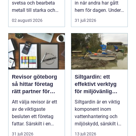
svetsa och bearbeta
in när andra har gått
metall till starka och
hem för dagen. Under
hållbara konstruktion...
sena kvällar,...
02 augusti 2026
31 juli 2026
Revisor göteborg
Siltgardin: ett
så hittar företag
effektivt verktyg
rätt partner för
för miljövänlig
trygg tillväxt
vattenhantering
Att välja revisor är ett
Siltgardin är en viktig
av de viktigaste
komponent inom
besluten ett företag
vattenhantering och
fattar. Särskilt i en
miljöskydd, särskilt i
företagsintensi...
verksamheter som i...
31 juli 2026
13 juli 2026