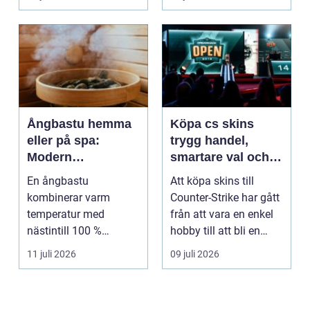
Ångbastu hemma
Köpa cs skins
eller på spa:
trygg handel,
Modern
smartare val och
återhämtning med
bättre affärer
En ångbastu
Att köpa skins till
uråldrig logik
kombinerar varm
Counter-Strike har gått
temperatur med
från att vara en enkel
nästintill 100 %
hobby till att bli en
luftfuktighet för att
egen liten ...
11 juli 2026
09 juli 2026
sk...