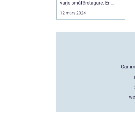
varje småföretagare. En
välorganiserad bok...
12 mars 2024
we