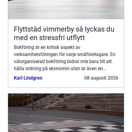
Flyttstäd vimmerby så lyckas du
med en stressfri utflytt
Bokföring är en kritisk aspekt av
verksamhetsföringen för varje småföretagare. En
välorganiserad bokföring bidrar inte bara till att
hålla ordning på ekonomin utan är även en
grundpelare för företagets strategiska planering
Karl Lindgren
08 augusti 2026
och uppfyllnad av lagkrav....