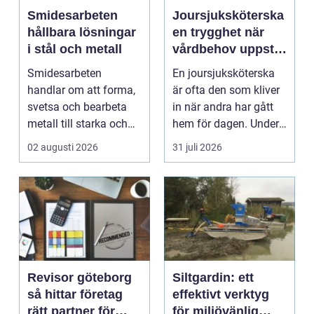
Smidesarbeten
Joursjuksköterska
hållbara lösningar
en trygghet när
i stål och metall
vårdbehov uppstår
dygnet runt
Smidesarbeten
En joursjuksköterska
handlar om att forma,
är ofta den som kliver
svetsa och bearbeta
in när andra har gått
metall till starka och
hem för dagen. Under
hållbara konstruktion...
sena kvällar,...
02 augusti 2026
31 juli 2026
Revisor göteborg
Siltgardin: ett
så hittar företag
effektivt verktyg
rätt partner för
för miljövänlig