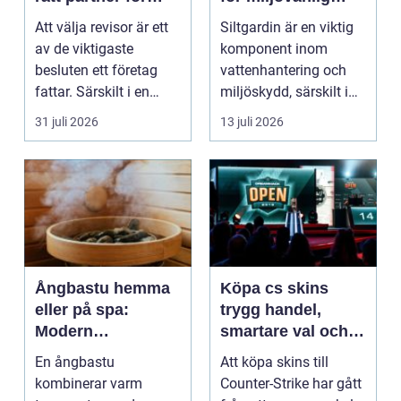
trygg tillväxt
vattenhantering
Att välja revisor är ett
Siltgardin är en viktig
av de viktigaste
komponent inom
besluten ett företag
vattenhantering och
fattar. Särskilt i en
miljöskydd, särskilt i
företagsintensi...
verksamheter som i...
31 juli 2026
13 juli 2026
Ångbastu hemma
Köpa cs skins
eller på spa:
trygg handel,
Modern
smartare val och
återhämtning med
bättre affärer
En ångbastu
Att köpa skins till
uråldrig logik
kombinerar varm
Counter-Strike har gått