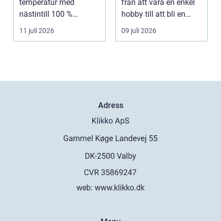
temperatur med
från att vara en enkel
nästintill 100 %
hobby till att bli en
luftfuktighet för att
egen liten ...
11 juli 2026
09 juli 2026
sk...
Adress
web:
www.klikko.dk