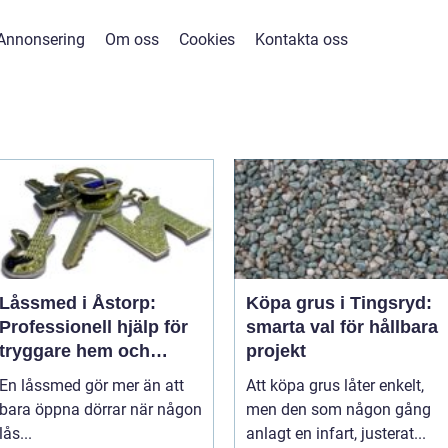
Annonsering
Om oss
Cookies
Kontakta oss
Låssmed i Åstorp:
Köpa grus i Tingsryd:
Professionell hjälp för
smarta val för hållbara
tryggare hem och
projekt
företag
En låssmed gör mer än att
Att köpa grus låter enkelt,
bara öppna dörrar när någon
men den som någon gång
lås...
anlagt en infart, justerat...