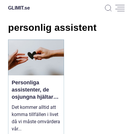
GLIMIT.
se
personlig assistent
Personliga
assistenter, de
osjungna hjältarna
i vår vardag
Det kommer alltid att
komma tillfällen i livet
då vi måste omvärdera
vår...