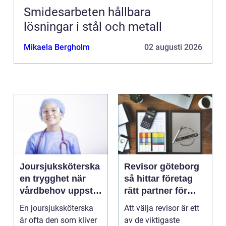
Smidesarbeten hållbara
lösningar i stål och metall
Mikaela Bergholm
02 augusti 2026
Joursjuksköterska
Revisor göteborg
en trygghet när
så hittar företag
vårdbehov uppstår
rätt partner för
dygnet runt
trygg tillväxt
En joursjuksköterska
Att välja revisor är ett
är ofta den som kliver
av de viktigaste