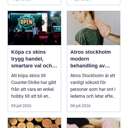
sk...
Köpa cs skins
Atros stockholm
trygg handel,
modern
smartare val och
behandling av
bättre affärer
ledbesvär i
Att köpa skins till
Atros Stockholm är ett
huvudstaden
Counter-Strike har gått
vanligt sökord för
från att vara en enkel
personer som har ont i
hobby till att bli en
lederna och letar efter
egen liten ...
hjälp i huv...
09 juli 2026
08 juli 2026