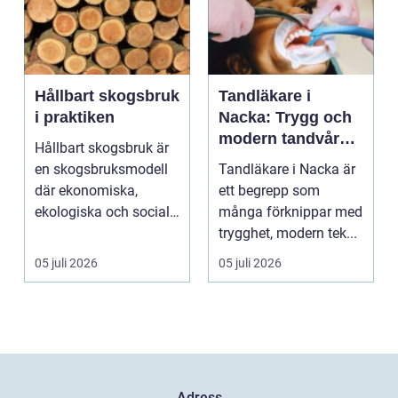
Hållbart skogsbruk
Tandläkare i
i praktiken
Nacka: Trygg och
modern tandvård
Hållbart skogsbruk är
nära dig
en skogsbruksmodell
Tandläkare i Nacka är
där ekonomiska,
ett begrepp som
ekologiska och sociala
många förknippar med
värden vägs samman
trygghet, modern tek...
...
05 juli 2026
05 juli 2026
Adress