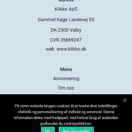
web:
www.klikko.dk
Menu
Annonsering
Om oss
Cookies
På vores website bruges cookies til at huske dine indstillinger,
Kontakta oss
statistik og personalisering af indhold og annoncer. Denne
Sitemap
information deles med tredjepart. Ved fortsat brug af websiden
godkender du cookiepolitikken.
Ok
Privatlivspolitik