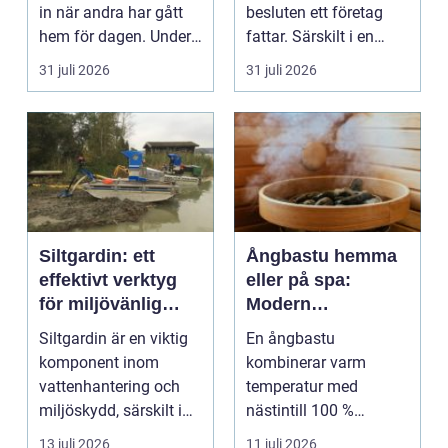
in när andra har gått
besluten ett företag
hem för dagen. Under
fattar. Särskilt i en
sena kvällar,...
företagsintensi...
31 juli 2026
31 juli 2026
Siltgardin: ett
Ångbastu hemma
effektivt verktyg
eller på spa:
för miljövänlig
Modern
vattenhantering
återhämtning med
Siltgardin är en viktig
En ångbastu
uråldrig logik
komponent inom
kombinerar varm
vattenhantering och
temperatur med
miljöskydd, särskilt i
nästintill 100 %
verksamheter som i...
luftfuktighet för att
13 juli 2026
11 juli 2026