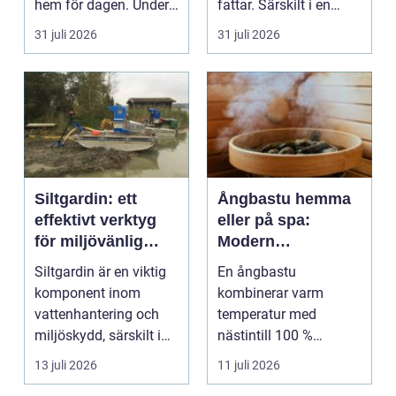
hem för dagen. Under
fattar. Särskilt i en
sena kvällar,...
företagsintensi...
31 juli 2026
31 juli 2026
Siltgardin: ett
Ångbastu hemma
effektivt verktyg
eller på spa:
för miljövänlig
Modern
vattenhantering
återhämtning med
Siltgardin är en viktig
En ångbastu
uråldrig logik
komponent inom
kombinerar varm
vattenhantering och
temperatur med
miljöskydd, särskilt i
nästintill 100 %
verksamheter som i...
luftfuktighet för att
13 juli 2026
11 juli 2026
sk...