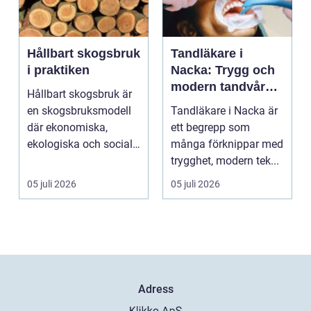
Hållbart skogsbruk
Tandläkare i
i praktiken
Nacka: Trygg och
modern tandvård
Hållbart skogsbruk är
nära dig
en skogsbruksmodell
Tandläkare i Nacka är
där ekonomiska,
ett begrepp som
ekologiska och sociala
många förknippar med
värden vägs samman
trygghet, modern tek...
...
05 juli 2026
05 juli 2026
Adress