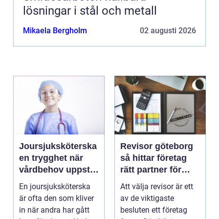
lösningar i stål och metall
Mikaela Bergholm
02 augusti 2026
Joursjuksköterska
Revisor göteborg
en trygghet när
så hittar företag
vårdbehov uppstår
rätt partner för
dygnet runt
trygg tillväxt
En joursjuksköterska
Att välja revisor är ett
är ofta den som kliver
av de viktigaste
in när andra har gått
besluten ett företag