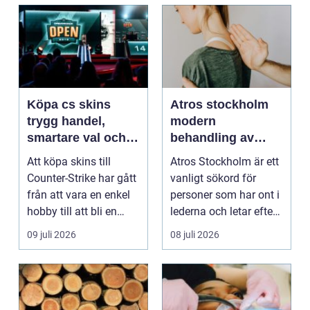
Köpa cs skins
Atros stockholm
trygg handel,
modern
smartare val och
behandling av
bättre affärer
ledbesvär i
Att köpa skins till
Atros Stockholm är ett
huvudstaden
Counter-Strike har gått
vanligt sökord för
från att vara en enkel
personer som har ont i
hobby till att bli en
lederna och letar efter
egen liten ...
hjälp i huv...
09 juli 2026
08 juli 2026