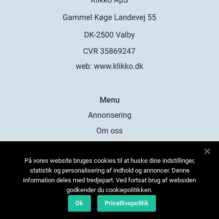
web:
www.klikko.dk
Menu
Annonsering
Om oss
Cookies
På vores website bruges cookies til at huske dine indstillinger,
Kontakta oss
statistik og personalisering af indhold og annoncer. Denne
Sitemap
information deles med tredjepart. Ved fortsat brug af websiden
godkender du cookiepolitikken.
Ok
Privatlivspolitik