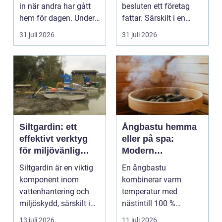
in när andra har gått
besluten ett företag
hem för dagen. Under
fattar. Särskilt i en
sena kvällar,...
företagsintensi...
31 juli 2026
31 juli 2026
Siltgardin: ett
Ångbastu hemma
effektivt verktyg
eller på spa:
för miljövänlig
Modern
vattenhantering
återhämtning med
Siltgardin är en viktig
En ångbastu
uråldrig logik
komponent inom
kombinerar varm
vattenhantering och
temperatur med
miljöskydd, särskilt i
nästintill 100 %
verksamheter som i...
luftfuktighet för att
13 juli 2026
11 juli 2026