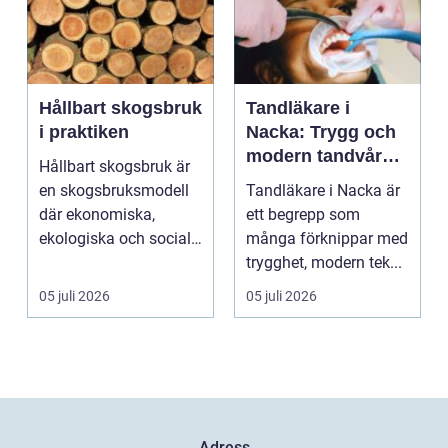
Hållbart skogsbruk
Tandläkare i
i praktiken
Nacka: Trygg och
modern tandvård
Hållbart skogsbruk är
nära dig
en skogsbruksmodell
Tandläkare i Nacka är
där ekonomiska,
ett begrepp som
ekologiska och sociala
många förknippar med
värden vägs samman
trygghet, modern tek...
...
05 juli 2026
05 juli 2026
Adress