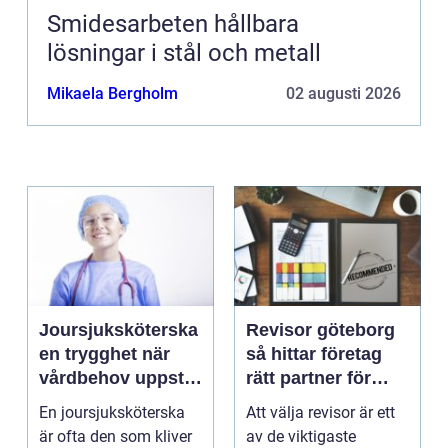
Smidesarbeten hållbara
lösningar i stål och metall
Mikaela Bergholm
02 augusti 2026
Joursjuksköterska
Revisor göteborg
en trygghet när
så hittar företag
vårdbehov uppstår
rätt partner för
dygnet runt
trygg tillväxt
En joursjuksköterska
Att välja revisor är ett
är ofta den som kliver
av de viktigaste