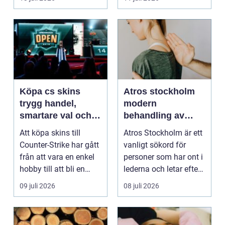
sk...
Köpa cs skins
Atros stockholm
trygg handel,
modern
smartare val och
behandling av
bättre affärer
ledbesvär i
Att köpa skins till
Atros Stockholm är ett
huvudstaden
Counter-Strike har gått
vanligt sökord för
från att vara en enkel
personer som har ont i
hobby till att bli en
lederna och letar efter
egen liten ...
hjälp i huv...
09 juli 2026
08 juli 2026