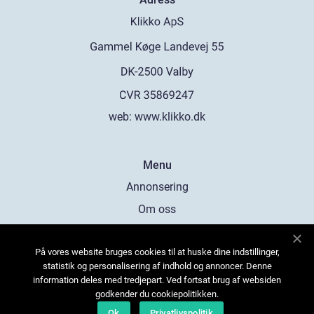
web:
www.klikko.dk
Menu
Annonsering
Om oss
Cookies
På vores website bruges cookies til at huske dine indstillinger,
Kontakta oss
statistik og personalisering af indhold og annoncer. Denne
Sitemap
information deles med tredjepart. Ved fortsat brug af websiden
godkender du cookiepolitikken.
Ok
Privatlivspolitik