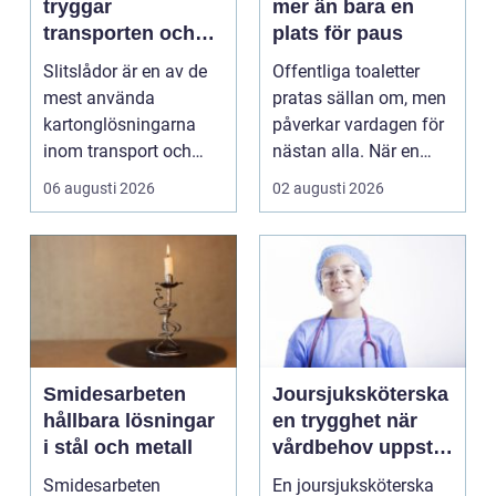
tryggar
mer än bara en
transporten och
plats för paus
stärker varumärket
Slitslådor är en av de
Offentliga toaletter
mest använda
pratas sällan om, men
kartonglösningarna
påverkar vardagen för
inom transport och
nästan alla. När en
logis...
stad, park elle...
06 augusti 2026
02 augusti 2026
Smidesarbeten
Joursjuksköterska
hållbara lösningar
en trygghet när
i stål och metall
vårdbehov uppstår
dygnet runt
Smidesarbeten
En joursjuksköterska