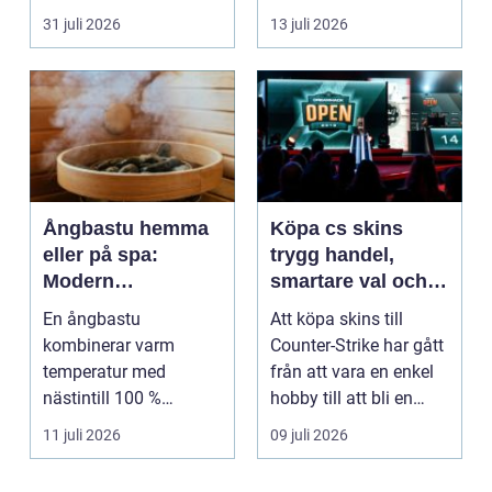
företagsintensi...
verksamheter som i...
31 juli 2026
13 juli 2026
Ångbastu hemma
Köpa cs skins
eller på spa:
trygg handel,
Modern
smartare val och
återhämtning med
bättre affärer
En ångbastu
Att köpa skins till
uråldrig logik
kombinerar varm
Counter-Strike har gått
temperatur med
från att vara en enkel
nästintill 100 %
hobby till att bli en
luftfuktighet för att
egen liten ...
11 juli 2026
09 juli 2026
sk...