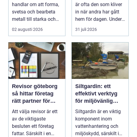
handlar om att forma,
är ofta den som kliver
svetsa och bearbeta
in när andra har gått
metall till starka och
hem för dagen. Under
hållbara konstruktion...
sena kvällar,...
02 augusti 2026
31 juli 2026
Revisor göteborg
Siltgardin: ett
så hittar företag
effektivt verktyg
rätt partner för
för miljövänlig
trygg tillväxt
vattenhantering
Att välja revisor är ett
Siltgardin är en viktig
av de viktigaste
komponent inom
besluten ett företag
vattenhantering och
fattar. Särskilt i en
miljöskydd, särskilt i